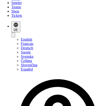
Spieler
Teams
Shop
Tickets
DE
English
Français
Deutsch
Suomi
Svenska
Čeština
Slovenčina
Español