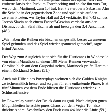
eroberte Jarvis den Puck im Forechecking und spielte ihn vors Tor,
wo Jordan Martinook zum 1:4 traf. Bei 7:29 eroberte Sebastian Aho
die Scheibe in der gegnerischen Zone und spielte sie auf den
zweiten Pfosten, wo Taylor Hall auf 2:4 verkürzte. Bei 7:42 schoss
Jaccob Slavin nach einem Faceoff-Gewinn verdeckt aus der
Distanz, Jordan Staal fälschte ab und besorgte den 3:4-Anschluss
(48.).
„Wir haben die Reihen ein bisschen umgestellt, besser zu unserem
Spiel gefunden und das Spiel wieder spannend gemacht“, sagte
Brind’Amour.
Der Weg zum Ausgleich hatte sich für die Hurricanes in Windeseile
von einem Marathon zu einem 100-Meter-Rennen verwandelt.
Carolina blieb auf dem Gaspedal stehen, Martinook prüfte Hart mit
einem Rückhand-Schuss (51.).
Auch mit Hilfe eines Powerplays wehrten sich die Golden Knights
zwischenzeitlich besser und sorgten für eine entlastende Phase. Erst
fünf Minuten vor dem Ende bliesen die Hurricanes wieder zur
Schlussoffensive.
Im Powerplay wurde der Druck dann zu groß. Nach einigen guten
Möglichkeiten herrschte pures Chaos vor dem Vegas-Tor, also
drückte Andrei Svechnikov den Puck zum 4:4 über die Linie (59.).