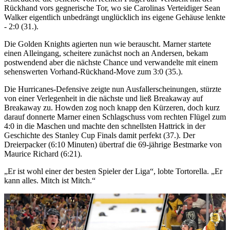
Rückhand vors gegnerische Tor, wo sie Carolinas Verteidiger Sean
Walker eigentlich unbedrängt unglücklich ins eigene Gehäuse lenkte
- 2:0 (31.).
Die Golden Knights agierten nun wie berauscht. Marner startete
einen Alleingang, scheitere zunächst noch an Andersen, bekam
postwendend aber die nächste Chance und verwandelte mit einem
sehenswerten Vorhand-Rückhand-Move zum 3:0 (35.).
Die Hurricanes-Defensive zeigte nun Ausfallerscheinungen, stürzte
von einer Verlegenheit in die nächste und ließ Breakaway auf
Breakaway zu. Howden zog noch knapp den Kürzeren, doch kurz
darauf donnerte Marner einen Schlagschuss vom rechten Flügel zum
4:0 in die Maschen und machte den schnellsten Hattrick in der
Geschichte des Stanley Cup Finals damit perfekt (37.). Der
Dreierpacker (6:10 Minuten) übertraf die 69-jährige Bestmarke von
Maurice Richard (6:21).
„Er ist wohl einer der besten Spieler der Liga“, lobte Tortorella. „Er
kann alles. Mitch ist Mitch.“