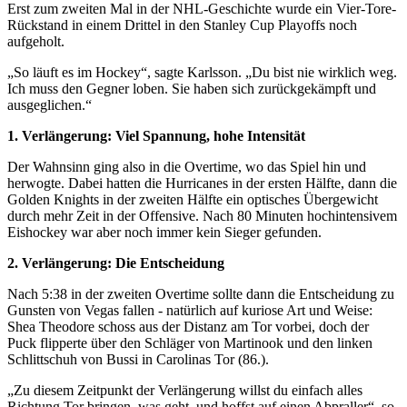
Erst zum zweiten Mal in der NHL-Geschichte wurde ein Vier-Tore-
Rückstand in einem Drittel in den Stanley Cup Playoffs noch
aufgeholt.
„So läuft es im Hockey“, sagte Karlsson. „Du bist nie wirklich weg.
Ich muss den Gegner loben. Sie haben sich zurückgekämpft und
ausgeglichen.“
1. Verlängerung: Viel Spannung, hohe Intensität
Der Wahnsinn ging also in die Overtime, wo das Spiel hin und
herwogte. Dabei hatten die Hurricanes in der ersten Hälfte, dann die
Golden Knights in der zweiten Hälfte ein optisches Übergewicht
durch mehr Zeit in der Offensive. Nach 80 Minuten hochintensivem
Eishockey war aber noch immer kein Sieger gefunden.
2. Verlängerung: Die Entscheidung
Nach 5:38 in der zweiten Overtime sollte dann die Entscheidung zu
Gunsten von Vegas fallen - natürlich auf kuriose Art und Weise:
Shea Theodore schoss aus der Distanz am Tor vorbei, doch der
Puck flipperte über den Schläger von Martinook und den linken
Schlittschuh von Bussi in Carolinas Tor (86.).
„Zu diesem Zeitpunkt der Verlängerung willst du einfach alles
Richtung Tor bringen, was geht, und hoffst auf einen Abpraller“, so