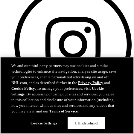
We and our third-party partners may use cookies and similar
technologies to enhance site navigation, analyze site usage, save
your preferences, enable personalized advertising on and off
NHL.com, and as described further in the
Privacy Policy
and
Cookie Policy
. To manage your preferences, visit
Cookie
Settings
. By accessing or using our sites and services, you agree
to this collection and disclosure of your information (including
how you interact with our sites and services and any videos that
Instagram
you may view) and our
Terms of Service
.
Cookie Settings
I Understand