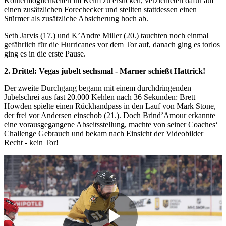
Kontermöglichkeiten im Keim zu ersticken, verzichteten dafür auf
einen zusätzlichen Forechecker und stellten stattdessen einen
Stürmer als zusätzliche Absicherung hoch ab.
Seth Jarvis (17.) und K’Andre Miller (20.) tauchten noch einmal
gefährlich für die Hurricanes vor dem Tor auf, danach ging es torlos
ging es in die erste Pause.
2. Drittel: Vegas jubelt sechsmal - Marner schießt Hattrick!
Der zweite Durchgang begann mit einem durchdringenden
Jubelschrei aus fast 20.000 Kehlen nach 36 Sekunden: Brett
Howden spielte einen Rückhandpass in den Lauf von Mark Stone,
der frei vor Andersen einschob (21.). Doch Brind’Amour erkannte
eine vorausgegangene Abseitsstellung, machte von seiner Coaches‘
Challenge Gebrauch und bekam nach Einsicht der Videobilder
Recht - kein Tor!