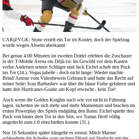
Play
Video
CAR@VGK: Stone erzielt ein Tor im Konter, doch der Spielzug
wurde wegen Abseits aberkannt
Bei genau 4:00 Minuten im zweiten Drittel erlebten die Zuschauer
in der T-Mobile Arena ein Déjà-vu: Im Gewühl vor dem Kasten
verlor Andersen seinen Schläger und Jack Eichel schob den Puck
ins Tor (24.). Vegas jubelte - doch nicht lange: Wieder machte
Brind’Amour vom Videobeweis Gebrauch und hatte das Recht auf
seiner Seite: Ivan Barbashev war über die blaue Farbe gefahren und
hatte den Hurricanes-Goalie am Kopf erwischt - kein Tor!
Auch wenn die Golden Knights nach wie vor nicht in Führung
lagen, sicherten sie sich mehr und mehr Momentum und brachen im
ersten Powerplay des Spiels endgültig den Bann: Eichel spielte den
Puck von hinter dem Tor in den Slot, wo Tomas Hertl völlig
ungedeckt zum 1:0 einschießen konnte (31.).
Nur 16 Sekunden später klingelte es erneut: Mitch Marner
schleuderte die Scheibe vom rechten Flügel auf Verdacht mit der