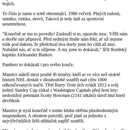
bojích.
To číslo je samo o sobě ohromující. 1986 večerů. Plných radosti,
smutku, vzteku, nervů. Taková je tedy daň za sportovní
nesmrtelnost.
"Konečně se mu to povedlo! Zaslouží si to, opravdu moc. Věřil nám
a skvěle nás připravil. Před sedmým finále nám řekl, ať už nejsme
tolik pod tlakem, že předchozí dva duely jsme ho cítili až moc.
Nabádal nás, ať si to užijeme. A my jsme to dokázali," líčil floridský
kapitán Aleksander Barkov.
Panthers to dokázali i pro svého kouče.
Maurice náleží mezi pouhé tři trenéry, kteří se ve více než stoleté
historii NHL dostali v dlouhodobé soutěži nad cifru 1800
odkoučovaných mačů. Třetí Barry Trotz jich zvládl 1812 a svůj
jediný Stanley Cup získal s Washington Capitals před šesti lety;
nedostižný premiant Scotty Bowman (2141 utkání) slavil titul hned
devětkrát.
Maurice je nyní konečně v tomto klubu oběma plnohodnotným
souputníkem. A obratem potvrdil, proč platí za jednoho z
nejvýřečnějších šéfů střídaček napříč soutěží.