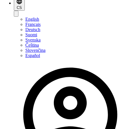
CS
English
Français
Deutsch
Suomi
Svenska
Čeština
Slovenčina
Español