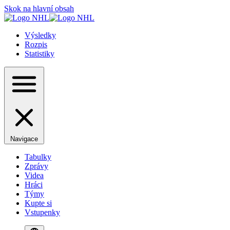
Skok na hlavní obsah
Výsledky
Rozpis
Statistiky
Navigace
Tabulky
Zprávy
Videa
Hráci
Týmy
Kupte si
Vstupenky