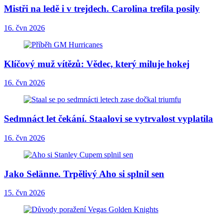
Mistři na ledě i v trejdech. Carolina trefila posily
16. čvn 2026
Klíčový muž vítězů: Vědec, který miluje hokej
16. čvn 2026
Sedmnáct let čekání. Staalovi se vytrvalost vyplatila
16. čvn 2026
Jako Selänne. Trpělivý Aho si splnil sen
15. čvn 2026