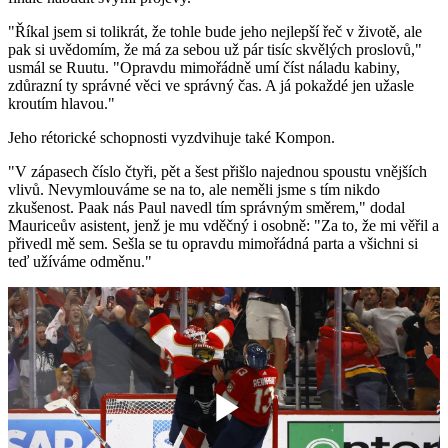
"Říkal jsem si tolikrát, že tohle bude jeho nejlepší řeč v životě, ale
pak si uvědomím, že má za sebou už pár tisíc skvělých proslovů,"
usmál se Ruutu. "Opravdu mimořádně umí číst náladu kabiny,
zdůrazní ty správné věci ve správný čas. A já pokaždé jen užasle
kroutím hlavou."
Jeho rétorické schopnosti vyzdvihuje také Kompon.
"V zápasech číslo čtyři, pět a šest přišlo najednou spoustu vnějších
vlivů. Nevymlouváme se na to, ale neměli jsme s tím nikdo
zkušenost. Paak nás Paul navedl tím správným směrem," dodal
Mauriceův asistent, jenž je mu vděčný i osobně: "Za to, že mi věřil a
přivedl mě sem. Sešla se tu opravdu mimořádná parta a všichni si
teď užíváme odměnu."