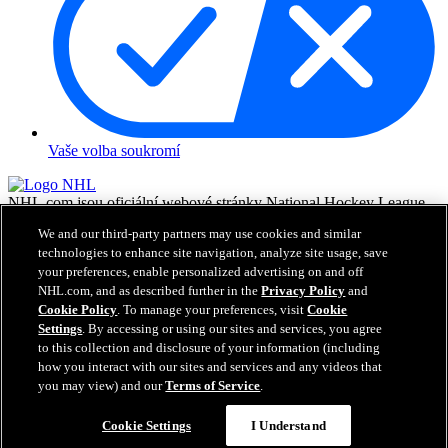
Vaše volba soukromí
NHL.com jsou oficiální webové stránky National Hockey League.
Všechny názvy a loga NHL a týmů NHL zde zobrazené jsou
We and our third-party partners may use cookies and similar
vlastnictvím NHL a příslušných klubů a nesmějí být reprodukovány
technologies to enhance site navigation, analyze site usage, save
bez předchozího písemného souhlasu NHL Enterprises, L.P. © NHL
your preferences, enable personalized advertising on and off
2026. Všechna práva vyhrazena. Všechny dresy týmů NHL
NHL.com, and as described further in the
Privacy Policy
and
customizované jmény a čísly hráčů NHL jsou oficiálně licencované
NHL a NHLPA. Vodoznak Zamboni a konfigurace Zamboni ice
Cookie Policy
. To manage your preferences, visit
Cookie
resurfacing machine jsou registrované obchodní známky Frank J.
Settings
. By accessing or using our sites and services, you agree
Zamboni & Co., Inc.© Frank J. Zamboni & Co., Inc. 2026.
to this collection and disclosure of your information (including
Všechna práva vyhrazena. Jakékoliv obchodní známky či copyright
how you interact with our sites and services and any videos that
jsou vlastnictvím příslušných majitelů. Všechna práva vyhrazena.
you may view) and our
Terms of Service
.
Cookie Settings
I Understand
Zavřít