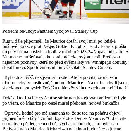
Play
Video
Poslední sekundy: Panthers vybojovali Stanley Cup
Ruutu dále připomněl, že Maurice dotáhl svoji misi po loňské
finálové porážce proti Vegas Golden Knights. Tehdy Florida prošla
do play off na poslední chvíli, v ročníku 2023-24 šlapala od startu. A
Maurice tomu šéfoval jako správný hokejový generál. Pryč jsou
najednou pochyby, které ho před dvěma lety ve Winnipegu donutily
složit funkci. Sportovní osud mu vše splatil Stanley Cupem.
"Byl o dost těžší, než jsem si myslel. Ale je pravda, že už jsem
dlouho nebyl v posilovně," mrknul Maurice. "Na malou chvíli jsem
si dokonce pomyslel: Dokážu tuhle věc vůbec zvednout nad hlavu?"
Dokázal to. Rychlé cvičení se stříbrným hokejovým grálem už bylo
po všem, co Maurice po cestě musel překonat, hotová brnkačka.
"Opravdu hodně pro mě znamená to, že se teď na poháru objeví
příjmení mého táty," zmínil dojatě otce Denise Maurice. "Od chvíle,
co mi bylo pět let, jsem od něj slýchal o borcích, jako byli Jean
Beliveau nebo Maurice Richard – a najednou bude tátovo jméno