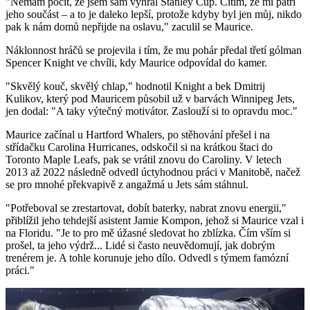
"Nemám pocit, že jsem sám vyhrál Stanley Cup. Cítím, že mi patří
jeho součást – a to je daleko lepší, protože kdyby byl jen můj, nikdo
pak k nám domů nepřijde na oslavu," zaculil se Maurice.
Náklonnost hráčů se projevila i tím, že mu pohár předal třetí gólman
Spencer Knight ve chvíli, kdy Maurice odpovídal do kamer.
"Skvělý kouč, skvělý chlap," hodnotil Knight a bek Dmitrij
Kulikov, který pod Mauricem působil už v barvách Winnipeg Jets,
jen dodal: "A taky výtečný motivátor. Zaslouží si to opravdu moc."
Maurice začínal u Hartford Whalers, po stěhování přešel i na
střídačku Carolina Hurricanes, odskočil si na krátkou štaci do
Toronto Maple Leafs, pak se vrátil znovu do Caroliny. V letech
2013 až 2022 následně odvedl úctyhodnou práci v Manitobě, načež
se pro mnohé překvapivě z angažmá u Jets sám stáhnul.
"Potřeboval se zrestartovat, dobít baterky, nabrat znovu energii,"
přiblížil jeho tehdejší asistent Jamie Kompon, jehož si Maurice vzal i
na Floridu. "Je to pro mě úžasné sledovat ho zblízka. Čím vším si
prošel, ta jeho výdrž... Lidé si často neuvědomují, jak dobrým
trenérem je. A tohle korunuje jeho dílo. Odvedl s týmem famózní
práci."