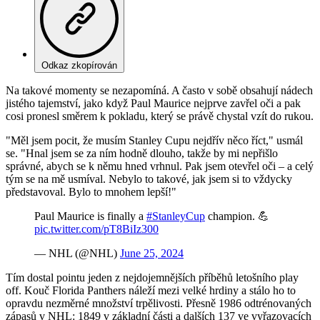
Odkaz zkopírován
Na takové momenty se nezapomíná. A často v sobě obsahují nádech
jistého tajemství, jako když Paul Maurice nejprve zavřel oči a pak
cosi pronesl směrem k pokladu, který se právě chystal vzít do rukou.
"Měl jsem pocit, že musím Stanley Cupu nejdřív něco říct," usmál
se. "Hnal jsem se za ním hodně dlouho, takže by mi nepřišlo
správné, abych se k němu hned vrhnul. Pak jsem otevřel oči – a celý
tým se na mě usmíval. Nebylo to takové, jak jsem si to vždycky
představoval. Bylo to mnohem lepší!"
Paul Maurice is finally a
#StanleyCup
champion. 💪
pic.twitter.com/pT8BiIz300
— NHL (@NHL)
June 25, 2024
Tím dostal pointu jeden z nejdojemnějších příběhů letošního play
off. Kouč Florida Panthers náleží mezi velké hrdiny a stálo ho to
opravdu nezměrné množství trpělivosti. Přesně 1986 odtrénovaných
zápasů v NHL: 1849 v základní části a dalších 137 ve vyřazovacích