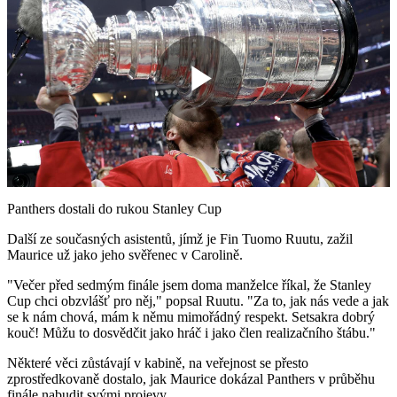
Play
Video
Panthers dostali do rukou Stanley Cup
Další ze současných asistentů, jímž je Fin Tuomo Ruutu, zažil
Maurice už jako jeho svěřenec v Carolině.
"Večer před sedmým finále jsem doma manželce říkal, že Stanley
Cup chci obzvlášť pro něj," popsal Ruutu. "Za to, jak nás vede a jak
se k nám chová, mám k němu mimořádný respekt. Setsakra dobrý
kouč! Můžu to dosvědčit jako hráč i jako člen realizačního štábu."
Některé věci zůstávají v kabině, na veřejnost se přesto
zprostředkovaně dostalo, jak Maurice dokázal Panthers v průběhu
finále nabudit svými projevy.