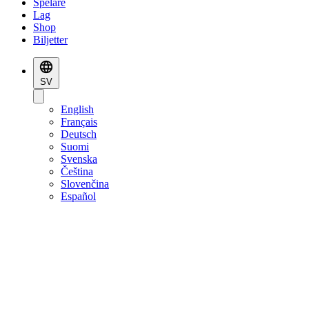
Spelare
Lag
Shop
Biljetter
SV
English
Français
Deutsch
Suomi
Svenska
Čeština
Slovenčina
Español