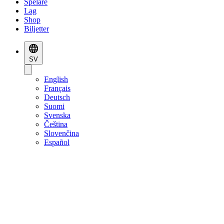
Spelare
Lag
Shop
Biljetter
SV
English
Français
Deutsch
Suomi
Svenska
Čeština
Slovenčina
Español