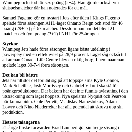
Winnipeg och stod för sex poäng (2+4). Han gjorde också fyra
slutspelsmatcher där han noterades för ett mål.
Samuel Fagemo gör en nystart i Jets efter tiden i Kings Fagemo
spelade förra säsongen AHL-laget Ontario Reign och stod för 46
poäng (29+17) på 67 matcher. Dessförinnan har det blivit 21
matcher och fyra poäng (3+1) i NHL för 25-åringen.
Styrkor
Winnipeg Jets hade förra säsongen ligans bästa utdelning i
powerplay med en effektivitet på 28,9 procent. Laget såg också till
att arenan Canada Life Centre blev en riktig borg. I hemmaarenan
spelade laget 30-7-4 förra säsongen.
Det kan bli bättre
Jets har till stor del förlitat sig på att toppspelarna Kyle Connor,
Mark Scheifele, Josh Morrissey och Gabriel Vilardi ska stå för
poängproduktionen. Där bakom har det inte funnits avlastning i den
utsträckning som laget hoppats. Nya spelarna Nyquist och Pearson
bör kunna bidra. Cole Perfetti, Vladislav Namestnikov, Adam
Lowry och Nino Niederreiter har alla potential att skruva upp sin
produktion.
Hetaste talangerna
21-årige finske forwarden Brad Lambert gör sin tredje säsong i