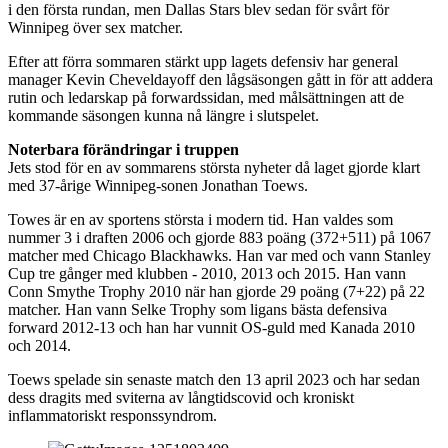
i den första rundan, men Dallas Stars blev sedan för svårt för
Winnipeg över sex matcher.
Efter att förra sommaren stärkt upp lagets defensiv har general
manager Kevin Cheveldayoff den lågsäsongen gått in för att addera
rutin och ledarskap på forwardssidan, med målsättningen att de
kommande säsongen kunna nå längre i slutspelet.
Noterbara förändringar i truppen
Jets stod för en av sommarens största nyheter då laget gjorde klart
med 37-årige Winnipeg-sonen Jonathan Toews.
Towes är en av sportens största i modern tid. Han valdes som
nummer 3 i draften 2006 och gjorde 883 poäng (372+511) på 1067
matcher med Chicago Blackhawks. Han var med och vann Stanley
Cup tre gånger med klubben - 2010, 2013 och 2015. Han vann
Conn Smythe Trophy 2010 när han gjorde 29 poäng (7+22) på 22
matcher. Han vann Selke Trophy som ligans bästa defensiva
forward 2012-13 och han har vunnit OS-guld med Kanada 2010
och 2014.
Toews spelade sin senaste match den 13 april 2023 och har sedan
dess dragits med sviterna av långtidscovid och kroniskt
inflammatoriskt responssyndrom.