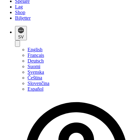
Spelare
Lag
Shop
Biljetter
SV
English
Français
Deutsch
Suomi
Svenska
Čeština
Slovenčina
Español