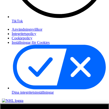
TikTok
Användningsvillkor
Integritetspolicy
Cookiepolicy
Inställningar för Cookies
Dina integritetsinställningar
NHL.com är den officiella hemsidan för National Hockey League.