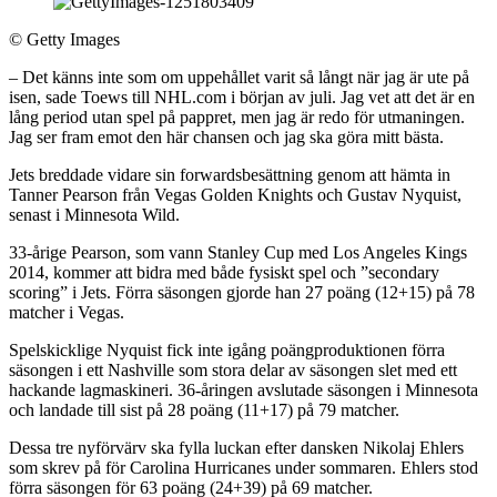
©
Getty Images
– Det känns inte som om uppehållet varit så långt när jag är ute på
isen, sade Toews till NHL.com i början av juli. Jag vet att det är en
lång period utan spel på pappret, men jag är redo för utmaningen.
Jag ser fram emot den här chansen och jag ska göra mitt bästa.
Jets breddade vidare sin forwardsbesättning genom att hämta in
Tanner Pearson från Vegas Golden Knights och Gustav Nyquist,
senast i Minnesota Wild.
33-årige Pearson, som vann Stanley Cup med Los Angeles Kings
2014, kommer att bidra med både fysiskt spel och ”secondary
scoring” i Jets. Förra säsongen gjorde han 27 poäng (12+15) på 78
matcher i Vegas.
Spelskicklige Nyquist fick inte igång poängproduktionen förra
säsongen i ett Nashville som stora delar av säsongen slet med ett
hackande lagmaskineri. 36-åringen avslutade säsongen i Minnesota
och landade till sist på 28 poäng (11+17) på 79 matcher.
Dessa tre nyförvärv ska fylla luckan efter dansken Nikolaj Ehlers
som skrev på för Carolina Hurricanes under sommaren. Ehlers stod
förra säsongen för 63 poäng (24+39) på 69 matcher.