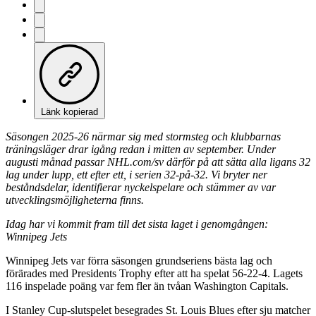
Länk kopierad
Säsongen 2025-26 närmar sig med stormsteg och klubbarnas
träningsläger drar igång redan i mitten av september. Under
augusti månad passar NHL.com/sv därför på att sätta alla ligans 32
lag under lupp, ett efter ett, i serien 32-på-32. Vi bryter ner
beståndsdelar, identifierar nyckelspelare och stämmer av var
utvecklingsmöjligheterna finns.
Idag har vi kommit fram till det sista laget i genomgången:
Winnipeg Jets
Winnipeg Jets var förra säsongen grundseriens bästa lag och
förärades med Presidents Trophy efter att ha spelat 56-22-4. Lagets
116 inspelade poäng var fem fler än tvåan Washington Capitals.
I Stanley Cup-slutspelet besegrades St. Louis Blues efter sju matcher