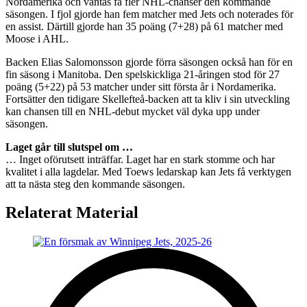
Nordamerika och väntas få fler NHL-chanser den kommande
säsongen. I fjol gjorde han fem matcher med Jets och noterades för
en assist. Därtill gjorde han 35 poäng (7+28) på 61 matcher med
Moose i AHL.
Backen Elias Salomonsson gjorde förra säsongen också han för en
fin säsong i Manitoba. Den spelskickliga 21-åringen stod för 27
poäng (5+22) på 53 matcher under sitt första år i Nordamerika.
Fortsätter den tidigare Skellefteå-backen att ta kliv i sin utveckling
kan chansen till en NHL-debut mycket väl dyka upp under
säsongen.
Laget går till slutspel om …
… Inget oförutsett inträffar. Laget har en stark stomme och har
kvalitet i alla lagdelar. Med Toews ledarskap kan Jets få verktygen
att ta nästa steg den kommande säsongen.
Relaterat Material