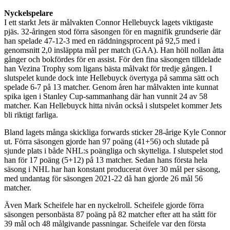
Nyckelspelare
I ett starkt Jets är målvakten Connor Hellebuyck lagets viktigaste
pjäs. 32-åringen stod förra säsongen för en magnifik grundserie där
han spelade 47-12-3 med en räddningsprocent på 92,5 med i
genomsnitt 2,0 insläppta mål per match (GAA). Han höll nollan åtta
gånger och bokfördes för en assist. För den fina säsongen tilldelade
han Vezina Trophy som ligans bästa målvakt för tredje gången. I
slutspelet kunde dock inte Hellebuyck övertyga på samma sätt och
spelade 6-7 på 13 matcher. Genom åren har målvakten inte kunnat
spika igen i Stanley Cup-sammanhang där han vunnit 24 av 58
matcher. Kan Hellebuyck hitta nivån också i slutspelet kommer Jets
bli riktigt farliga.
Bland lagets många skickliga forwards sticker 28-årige Kyle Connor
ut. Förra säsongen gjorde han 97 poäng (41+56) och slutade på
sjunde plats i både NHL:s poängliga och skytteliga. I slutspelet stod
han för 17 poäng (5+12) på 13 matcher. Sedan hans första hela
säsong i NHL har han konstant producerat över 30 mål per säsong,
med undantag för säsongen 2021-22 då han gjorde 26 mål 56
matcher.
Även Mark Scheifele har en nyckelroll. Scheifele gjorde förra
säsongen personbästa 87 poäng på 82 matcher efter att ha stått för
39 mål och 48 målgivande passningar. Scheifele var den första