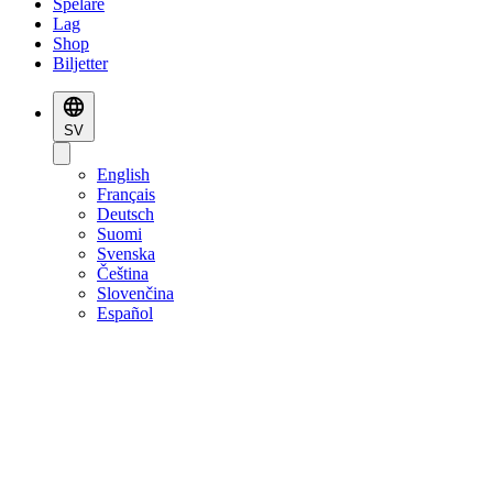
Spelare
Lag
Shop
Biljetter
SV
English
Français
Deutsch
Suomi
Svenska
Čeština
Slovenčina
Español