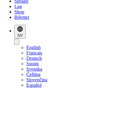
Spelare
Lag
Shop
Biljetter
SV
English
Français
Deutsch
Suomi
Svenska
Čeština
Slovenčina
Español