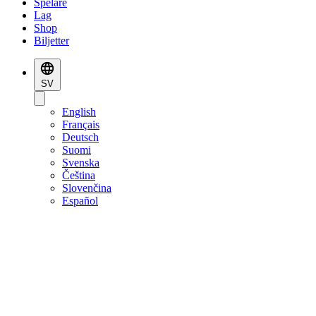
Spelare
Lag
Shop
Biljetter
SV
English
Français
Deutsch
Suomi
Svenska
Čeština
Slovenčina
Español