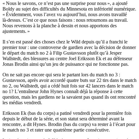
« Nous le savons, ce n’est pas une surprise pour nous », a ajouté
Boldy au sujet des difficultés du Minnesota en infériorité numérique.
« Évidemment, vous l’avez vu aujourd’hui, nous avons travaillé
là‑dessus. C’est ce que nous faisons : nous retournons au travail.
Nous revenons à la planche à dessin et nous apportons des
ajustements. »
Il s’en est passé des choses chez le Wild depuis qu’il a franchi le
premier tour : une controverse de gardien avec la décision de donner
le départ du match no 2 à Filip Gustavsson plutôt qu’à Jesper
Wallstedt, des blessures au centre Joel Eriksson Ek et au défenseur
Jonas Brodin ainsi qu’un jeu de puissance qui ne fonctionne pas.
On ne sait pas encore qui sera le partant lors du match no 3 :
Gustavsson, après avoir accordé quatre buts sur 22 tirs dans le match
no 2, ou Wallstedt, qui a cédé huit fois sur 42 lancers dans le match
no 1? L’entraîneur John Hynes connaît déjà la réponse à cette
question, mais les gardiens ne la savaient pas quand ils ont rencontré
les médias vendredi.
Eriksson Ek (bas du corps) a patiné vendredi pour la première fois
depuis le début de la série, et son statut sera déterminé avant la
rencontre, a dit Hynes. Brodin (bas du corps) va rester à l’écart pour
le match no 3 et rater une quatrième partie consécutive.