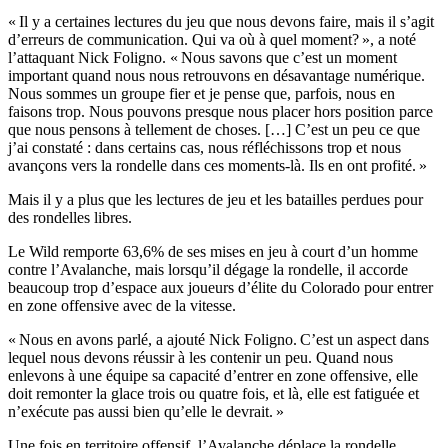
« Il y a certaines lectures du jeu que nous devons faire, mais il s’agit
d’erreurs de communication. Qui va où à quel moment? », a noté
l’attaquant Nick Foligno. « Nous savons que c’est un moment
important quand nous nous retrouvons en désavantage numérique.
Nous sommes un groupe fier et je pense que, parfois, nous en
faisons trop. Nous pouvons presque nous placer hors position parce
que nous pensons à tellement de choses. […] C’est un peu ce que
j’ai constaté : dans certains cas, nous réfléchissons trop et nous
avançons vers la rondelle dans ces moments-là. Ils en ont profité. »
Mais il y a plus que les lectures de jeu et les batailles perdues pour
des rondelles libres.
Le Wild remporte 63,6% de ses mises en jeu à court d’un homme
contre l’Avalanche, mais lorsqu’il dégage la rondelle, il accorde
beaucoup trop d’espace aux joueurs d’élite du Colorado pour entrer
en zone offensive avec de la vitesse.
« Nous en avons parlé, a ajouté Nick Foligno. C’est un aspect dans
lequel nous devons réussir à les contenir un peu. Quand nous
enlevons à une équipe sa capacité d’entrer en zone offensive, elle
doit remonter la glace trois ou quatre fois, et là, elle est fatiguée et
n’exécute pas aussi bien qu’elle le devrait. »
Une fois en territoire offensif, l’Avalanche déplace la rondelle