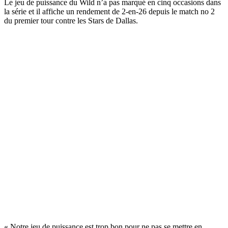
Le jeu de puissance du Wild n’a pas marqué en cinq occasions dans
la série et il affiche un rendement de 2-en-26 depuis le match no 2
du premier tour contre les Stars de Dallas.
« Notre jeu de puissance est trop bon pour ne pas se mettre en