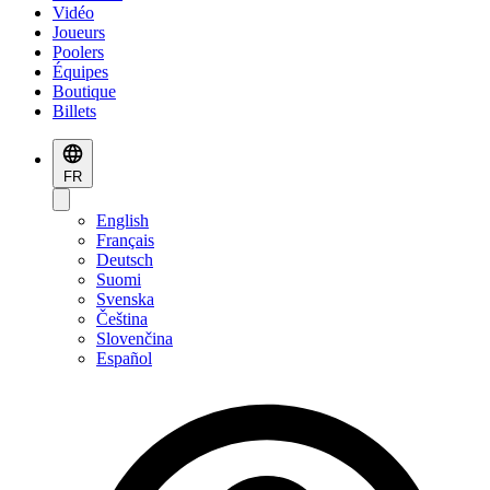
Vidéo
Joueurs
Poolers
Équipes
Boutique
Billets
FR
English
Français
Deutsch
Suomi
Svenska
Čeština
Slovenčina
Español