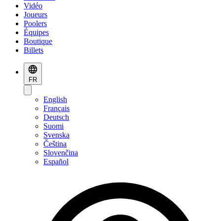
Vidéo
Joueurs
Poolers
Équipes
Boutique
Billets
FR
English
Français
Deutsch
Suomi
Svenska
Čeština
Slovenčina
Español