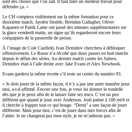
sont des choses que l’on sait. Il faut faire un meilleur travail pour
défendre ça. »
Le CH comptera visiblement sur la même formation pour ce
deuxième match. Jayden Struble, Brendan Gallagher, Oliver
Kapanen et Patrik Laine ont passé des minutes supplémentaires sur
la glace vendredi matin, un signe qu’ils regarderont encore leurs
coéquipiers de la passerelle de presse.
À l’image de Cole Caufield, Ivan Demidov cherchera à débloquer
offensivement. Le Russe n’a récolté que deux passes en huit matchs
depuis le début des séries. Au dernier match contre les Sabres,
Demidov était à l’aile droite avec Jake Evans et Alex Newhook.
Evans gardera la même recette s’il reste au centre du numéro 93.
« Je dois jouer de la même façon, il n’y a pas une autre manière pour
moi, a-t-il affirmé. Encore une fois, je veux lui donner la rondelle
dès que je le peux afin de le laisser faire ses trucs. C’est un peu
différent que quand je joue avec Anderson. Josh patine à 100 mi/h et
il cherche à frapper tout ce qui bouge. “Demi” a une façon de jouer
différente. Mais pour moi, c’est de jouer dans mes forces afin de
l’aider. Je ne changerai pas mon style, je ne m’aiderais pas. »