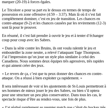
marquer (20-19) à forces égales.
Le Tricolore a pour sa part eu le dessus en termes de temps de
possession en zone offensive (4:59 – 3:37). Mais là où il s’est fait
complètement dominer, c’est en jeu de transition. Les chances en
contre-attaque (9-2) et les chances causées par les revirements (12-3)
sont là pour le prouver.
En résumé, il s’est fait prendre à ouvrir le jeu et à tenter d’échanger
coup pour coup avec les Sabres.
« Dans la série contre les Bruins, ils ont voulu ralentir le jeu et
embouteiller la zone neutre, a relevé l’attaquant Tage Thompson.
J’ai l’impression qu’on joue un style plus similaire à celui des
Canadiens. Nous sommes deux équipes très agressives, très rapides
et qui aiment créer des jeux.
« Le revers de ça, c’est que tu peux donner des chances en contre-
attaque. On a réussi à bien exploiter ça rapidement. »
Il sera intéressant de voir si les ajustements de St-Louis permettront à
ses hommes de mieux jouer le jeu des Sabres, ou bien s’il optera
pour une structure un peu plus conservatrice. Dans tous les cas, le
spectacle risque d’être au rendez-vous, une fois de plus.
« J’ai réalisé rapidement au premier match que c’était du hockey très