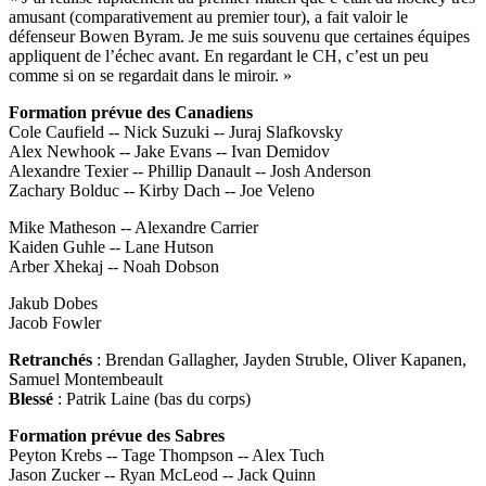
amusant (comparativement au premier tour), a fait valoir le
défenseur Bowen Byram. Je me suis souvenu que certaines équipes
appliquent de l’échec avant. En regardant le CH, c’est un peu
comme si on se regardait dans le miroir. »
Formation prévue des Canadiens
Cole Caufield -- Nick Suzuki -- Juraj Slafkovsky
Alex Newhook -- Jake Evans -- Ivan Demidov
Alexandre Texier -- Phillip Danault -- Josh Anderson
Zachary Bolduc -- Kirby Dach -- Joe Veleno
Mike Matheson -- Alexandre Carrier
Kaiden Guhle -- Lane Hutson
Arber Xhekaj -- Noah Dobson
Jakub Dobes
Jacob Fowler
Retranchés
: Brendan Gallagher, Jayden Struble, Oliver Kapanen,
Samuel Montembeault
Blessé
: Patrik Laine (bas du corps)
Formation prévue des Sabres
Peyton Krebs -- Tage Thompson -- Alex Tuch
Jason Zucker -- Ryan McLeod -- Jack Quinn