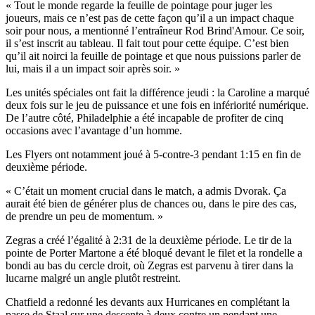
« Tout le monde regarde la feuille de pointage pour juger les
joueurs, mais ce n’est pas de cette façon qu’il a un impact chaque
soir pour nous, a mentionné l’entraîneur Rod Brind'Amour. Ce soir,
il s’est inscrit au tableau. Il fait tout pour cette équipe. C’est bien
qu’il ait noirci la feuille de pointage et que nous puissions parler de
lui, mais il a un impact soir après soir. »
Les unités spéciales ont fait la différence jeudi : la Caroline a marqué
deux fois sur le jeu de puissance et une fois en infériorité numérique.
De l’autre côté, Philadelphie a été incapable de profiter de cinq
occasions avec l’avantage d’un homme.
Les Flyers ont notamment joué à 5-contre-3 pendant 1:15 en fin de
deuxième période.
« C’était un moment crucial dans le match, a admis Dvorak. Ça
aurait été bien de générer plus de chances ou, dans le pire des cas,
de prendre un peu de momentum. »
Zegras a créé l’égalité à 2:31 de la deuxième période. Le tir de la
pointe de Porter Martone a été bloqué devant le filet et la rondelle a
bondi au bas du cercle droit, où Zegras est parvenu à tirer dans la
lucarne malgré un angle plutôt restreint.
Chatfield a redonné les devants aux Hurricanes en complétant la
passe de Staal sur une descente à deux contre un pendant une