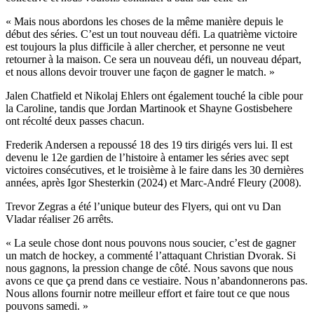
« Mais nous abordons les choses de la même manière depuis le
début des séries. C’est un tout nouveau défi. La quatrième victoire
est toujours la plus difficile à aller chercher, et personne ne veut
retourner à la maison. Ce sera un nouveau défi, un nouveau départ,
et nous allons devoir trouver une façon de gagner le match. »
Jalen Chatfield et Nikolaj Ehlers ont également touché la cible pour
la Caroline, tandis que Jordan Martinook et Shayne Gostisbehere
ont récolté deux passes chacun.
Frederik Andersen a repoussé 18 des 19 tirs dirigés vers lui. Il est
devenu le 12e gardien de l’histoire à entamer les séries avec sept
victoires consécutives, et le troisième à le faire dans les 30 dernières
années, après Igor Shesterkin (2024) et Marc-André Fleury (2008).
Trevor Zegras a été l’unique buteur des Flyers, qui ont vu Dan
Vladar réaliser 26 arrêts.
« La seule chose dont nous pouvons nous soucier, c’est de gagner
un match de hockey, a commenté l’attaquant Christian Dvorak. Si
nous gagnons, la pression change de côté. Nous savons que nous
avons ce que ça prend dans ce vestiaire. Nous n’abandonnerons pas.
Nous allons fournir notre meilleur effort et faire tout ce que nous
pouvons samedi. »