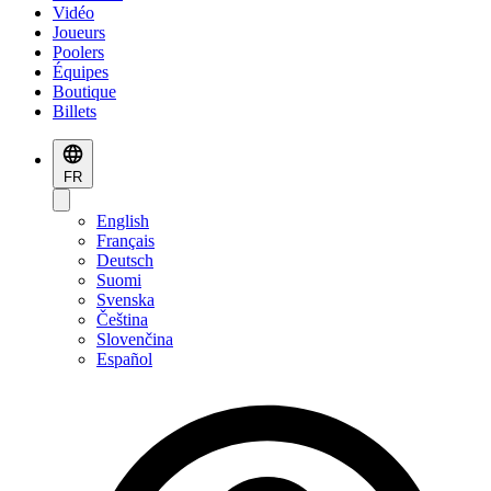
Vidéo
Joueurs
Poolers
Équipes
Boutique
Billets
FR
English
Français
Deutsch
Suomi
Svenska
Čeština
Slovenčina
Español