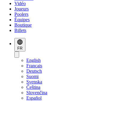
Vidéo
Joueurs
Poolers
Équipes
Boutique
Billets
FR
English
Français
Deutsch
Suomi
Svenska
Čeština
Slovenčina
Español