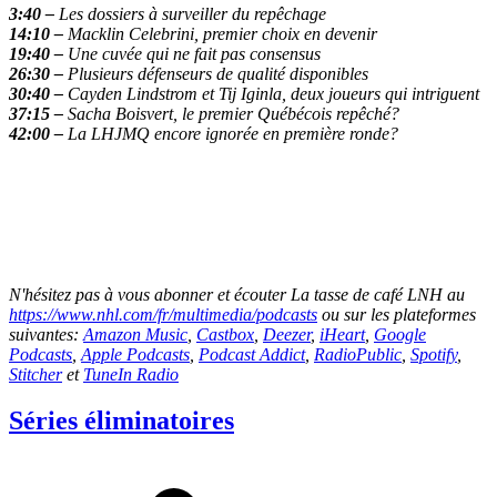
3:40 –
Les dossiers à surveiller du repêchage
14:10 –
Macklin Celebrini, premier choix en devenir
19:40 –
Une cuvée qui ne fait pas consensus
26:30 –
Plusieurs défenseurs de qualité disponibles
30:40 –
Cayden Lindstrom et Tij Iginla, deux joueurs qui intriguent
37:15 –
Sacha Boisvert, le premier Québécois repêché?
42:00 –
La LHJMQ encore ignorée en première ronde?
N'hésitez pas à vous abonner et écouter La tasse de café LNH au
https://www.nhl.com/fr/multimedia/podcasts
ou sur les plateformes
suivantes:
Amazon Music
,
Castbox
,
Deezer
,
iHeart
,
Google
Podcasts
,
Apple Podcasts
,
Podcast Addict
,
RadioPublic
,
Spotify
,
Stitcher
et
TuneIn Radio
Séries éliminatoires