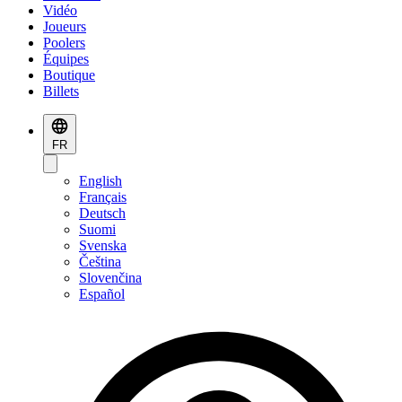
Vidéo
Joueurs
Poolers
Équipes
Boutique
Billets
FR
English
Français
Deutsch
Suomi
Svenska
Čeština
Slovenčina
Español