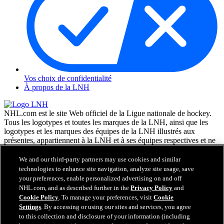
Vos choix de confidentialité
À propos de la LNH
NHL.com est le site Web officiel de la Ligue nationale de hockey.
Tous les logotypes et toutes les marques de la LNH, ainsi que les
logotypes et les marques des équipes de la LNH illustrés aux
présentes, appartiennent à la LNH et à ses équipes respectives et ne
peuvent être reproduits sans le consentement préalable écrit de NHL
Enterprises, L.P. © LNH 2026. Tous droits réservés. Tous les
We and our third-party partners may use cookies and similar
chandails d'équipe de la LNH personnalisés avec les noms des
technologies to enhance site navigation, analyze site usage, save
joueurs de la LNH et leurs numéros sont officiellement sous license
your preferences, enable personalized advertising on and off
de la LNH et de l'AJLNH. Le mot servant de marque Zamboni et la
NHL.com, and as described further in the
Privacy Policy
and
configuration de la surfaceuse Zamboni sont des marques de
Cookie Policy
. To manage your preferences, visit
Cookie
commerce déposées de Frank J. Zamboni & Co., Inc. © Frank J.
Settings
. By accessing or using our sites and services, you agree
Zamboni & Co., Inc. 2026. Tous droits réservés. Toute autre marque
to this collection and disclosure of your information (including
déposée ou tout droit d'auteur d'une tierce partie sont la propriété de