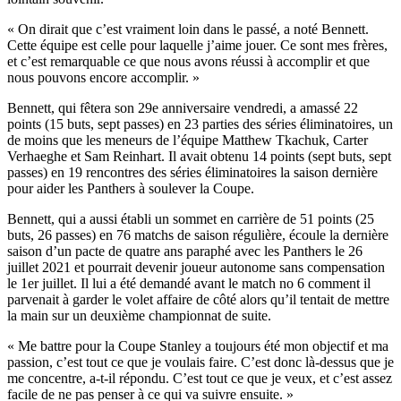
« On dirait que c’est vraiment loin dans le passé, a noté Bennett.
Cette équipe est celle pour laquelle j’aime jouer. Ce sont mes frères,
et c’est remarquable ce que nous avons réussi à accomplir et que
nous pouvons encore accomplir. »
Bennett, qui fêtera son 29e anniversaire vendredi, a amassé 22
points (15 buts, sept passes) en 23 parties des séries éliminatoires, un
de moins que les meneurs de l’équipe Matthew Tkachuk, Carter
Verhaeghe et Sam Reinhart. Il avait obtenu 14 points (sept buts, sept
passes) en 19 rencontres des séries éliminatoires la saison dernière
pour aider les Panthers à soulever la Coupe.
Bennett, qui a aussi établi un sommet en carrière de 51 points (25
buts, 26 passes) en 76 matchs de saison régulière, écoule la dernière
saison d’un pacte de quatre ans paraphé avec les Panthers le 26
juillet 2021 et pourrait devenir joueur autonome sans compensation
le 1er juillet. Il lui a été demandé avant le match no 6 comment il
parvenait à garder le volet affaire de côté alors qu’il tentait de mettre
la main sur un deuxième championnat de suite.
« Me battre pour la Coupe Stanley a toujours été mon objectif et ma
passion, c’est tout ce que je voulais faire. C’est donc là-dessus que je
me concentre, a-t-il répondu. C’est tout ce que je veux, et c’est assez
facile de ne pas penser à ce qui va suivre ensuite. »