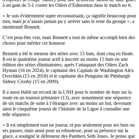
à un gain de 5-1 contre les Oilers d’Edmonton dans le match no 6.
« Je suis évidemment super reconnaissant, ça signifie beaucoup pour
moi, mais je n’aurais jamais pu y arriver sans le reste du groupe », a
mentionné Bennett.
C’est peut-être vrai, mais Bennett a tout de même accompli bien des
choses pour mériter cet honneur.
Bennett a été le meneur des séries avec 15 buts, dont cinq en finale.
Il est le quatrième joueur actif à inscrire au moins 15 buts en une
édition des séries éliminatoires, après l’attaquant des Oilers Zach
Hyman (16 en 2024), le capitaine des Capitals de Washington Alex
Ovechkin (15 en 2018) et le capitaine des Penguins de Pittsburgh
Sidney Crosby (15 en 2009).
Il a aussi établi un record de la LNH pour le nombre de buts sur la
route en un tournoi printanier (13), avec notamment une séquence
de six matchs de suite à l’étranger avec au moins un but, devenant
ainsi le cinquième joueur de l’histoire de la Ligue à connaître une
telle séquence.
« Il est simplement tout un joueur, et pas seulement pour ses buts ou
ses passes, mais aussi pour sa robustesse, pour sa présence sur la
glace, a souligné le défenseur des Panthers Seth Jones. Je pense que