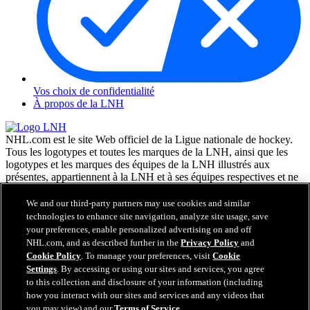
Vos choix de confidentialité
À propos de la LNH
NHL.com est le site Web officiel de la Ligue nationale de hockey.
Tous les logotypes et toutes les marques de la LNH, ainsi que les
logotypes et les marques des équipes de la LNH illustrés aux
présentes, appartiennent à la LNH et à ses équipes respectives et ne
peuvent être reproduits sans le consentement préalable écrit de NHL
Enterprises, L.P. © LNH 2026. Tous droits réservés. Tous les
We and our third-party partners may use cookies and similar
chandails d'équipe de la LNH personnalisés avec les noms des
technologies to enhance site navigation, analyze site usage, save
joueurs de la LNH et leurs numéros sont officiellement sous license
your preferences, enable personalized advertising on and off
de la LNH et de l'AJLNH. Le mot servant de marque Zamboni et la
NHL.com, and as described further in the
Privacy Policy
and
configuration de la surfaceuse Zamboni sont des marques de
Cookie Policy
. To manage your preferences, visit
Cookie
commerce déposées de Frank J. Zamboni & Co., Inc. © Frank J.
Settings
. By accessing or using our sites and services, you agree
Zamboni & Co., Inc. 2026. Tous droits réservés. Toute autre marque
to this collection and disclosure of your information (including
déposée ou tout droit d'auteur d'une tierce partie sont la propriété de
how you interact with our sites and services and any videos that
leurs auteurs respectifs. Tous droits réservés.
you may view) and our
Terms of Service
.