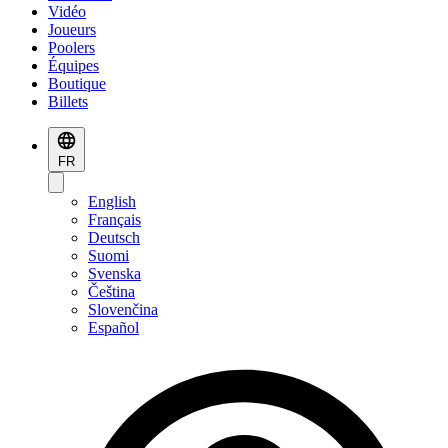
Vidéo
Joueurs
Poolers
Équipes
Boutique
Billets
FR
English
Français
Deutsch
Suomi
Svenska
Čeština
Slovenčina
Español