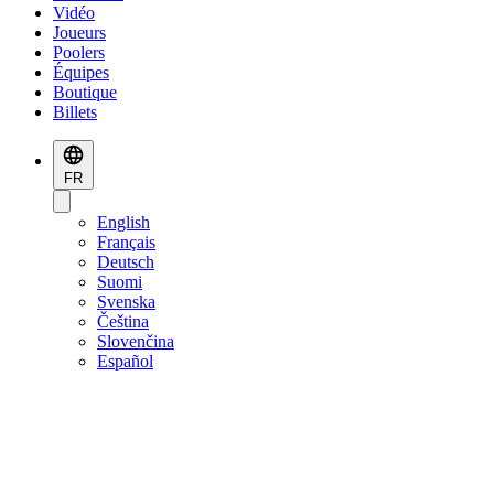
Vidéo
Joueurs
Poolers
Équipes
Boutique
Billets
FR
English
Français
Deutsch
Suomi
Svenska
Čeština
Slovenčina
Español