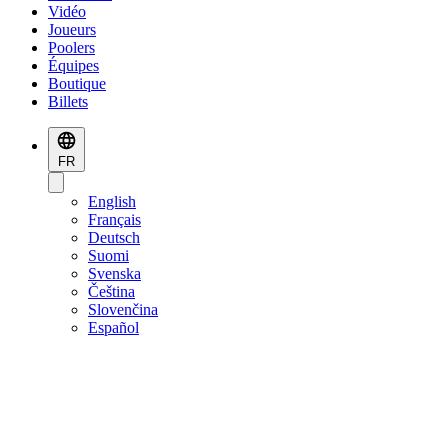
Vidéo
Joueurs
Poolers
Équipes
Boutique
Billets
FR
English
Français
Deutsch
Suomi
Svenska
Čeština
Slovenčina
Español