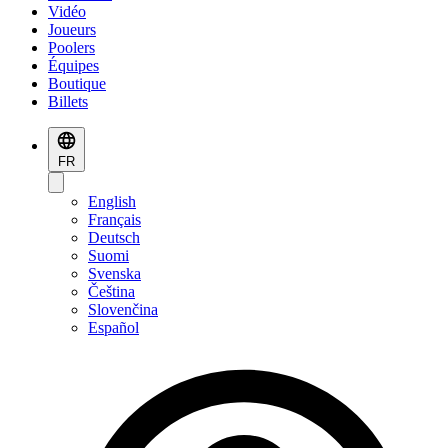
Vidéo
Joueurs
Poolers
Équipes
Boutique
Billets
FR
English
Français
Deutsch
Suomi
Svenska
Čeština
Slovenčina
Español