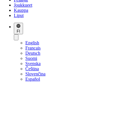
Joukkueet
Kauppa
Liput
FI
English
Français
Deutsch
Suomi
Svenska
Čeština
Slovenčina
Español