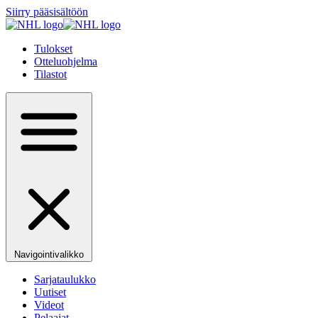
Siirry pääsisältöön
Tulokset
Otteluohjelma
Tilastot
Navigointivalikko
Sarjataulukko
Uutiset
Videot
Pelaajat