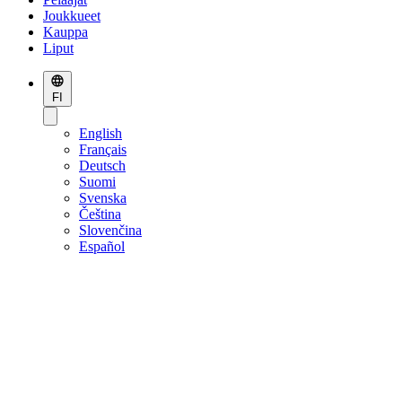
Joukkueet
Kauppa
Liput
FI
English
Français
Deutsch
Suomi
Svenska
Čeština
Slovenčina
Español