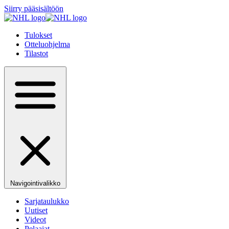
Siirry pääsisältöön
Tulokset
Otteluohjelma
Tilastot
Navigointivalikko
Sarjataulukko
Uutiset
Videot
Pelaajat