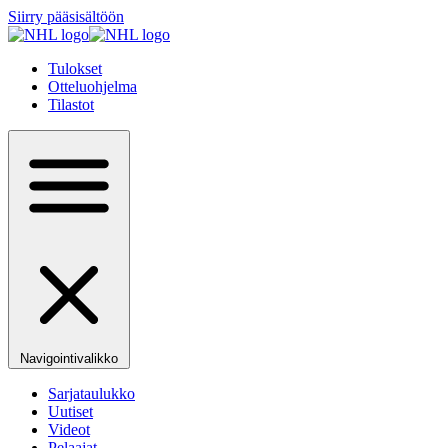
Siirry pääsisältöön
Tulokset
Otteluohjelma
Tilastot
Navigointivalikko
Sarjataulukko
Uutiset
Videot
Pelaajat