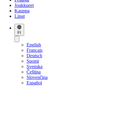
Joukkueet
Kauppa
Liput
FI
English
Français
Deutsch
Suomi
Svenska
Čeština
Slovenčina
Español