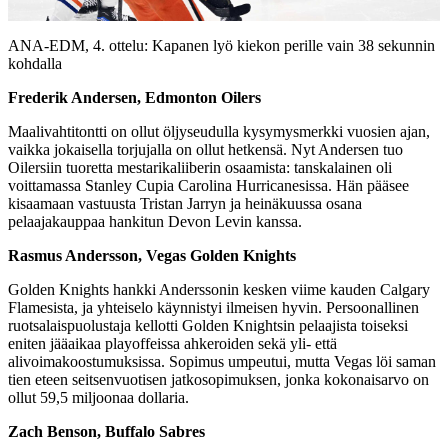
Video
ANA-EDM, 4. ottelu: Kapanen lyö kiekon perille vain 38 sekunnin
kohdalla
Frederik Andersen, Edmonton Oilers
Maalivahtitontti on ollut öljyseudulla kysymysmerkki vuosien ajan,
vaikka jokaisella torjujalla on ollut hetkensä. Nyt Andersen tuo
Oilersiin tuoretta mestarikaliiberin osaamista: tanskalainen oli
voittamassa Stanley Cupia Carolina Hurricanesissa. Hän pääsee
kisaamaan vastuusta Tristan Jarryn ja heinäkuussa osana
pelaajakauppaa hankitun Devon Levin kanssa.
Rasmus Andersson, Vegas Golden Knights
Golden Knights hankki Anderssonin kesken viime kauden Calgary
Flamesista, ja yhteiselo käynnistyi ilmeisen hyvin. Persoonallinen
ruotsalaispuolustaja kellotti Golden Knightsin pelaajista toiseksi
eniten jääaikaa playoffeissa ahkeroiden sekä yli- että
alivoimakoostumuksissa. Sopimus umpeutui, mutta Vegas löi saman
tien eteen seitsenvuotisen jatkosopimuksen, jonka kokonaisarvo on
ollut 59,5 miljoonaa dollaria.
Zach Benson, Buffalo Sabres