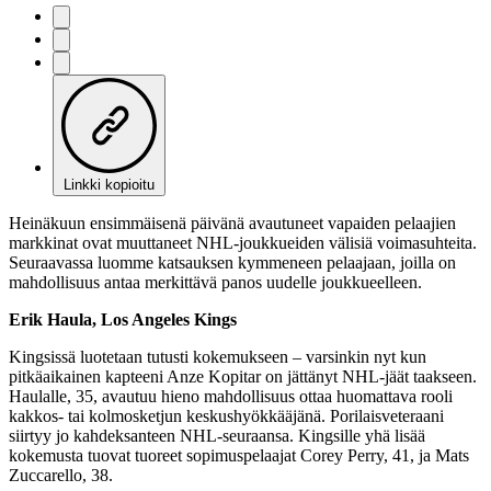
Linkki kopioitu
Heinäkuun ensimmäisenä päivänä avautuneet vapaiden pelaajien
markkinat ovat muuttaneet NHL-joukkueiden välisiä voimasuhteita.
Seuraavassa luomme katsauksen kymmeneen pelaajaan, joilla on
mahdollisuus antaa merkittävä panos uudelle joukkueelleen.
Erik Haula, Los Angeles Kings
Kingsissä luotetaan tutusti kokemukseen – varsinkin nyt kun
pitkäaikainen kapteeni Anze Kopitar on jättänyt NHL-jäät taakseen.
Haulalle, 35, avautuu hieno mahdollisuus ottaa huomattava rooli
kakkos- tai kolmosketjun keskushyökkääjänä. Porilaisveteraani
siirtyy jo kahdeksanteen NHL-seuraansa. Kingsille yhä lisää
kokemusta tuovat tuoreet sopimuspelaajat Corey Perry, 41, ja Mats
Zuccarello, 38.