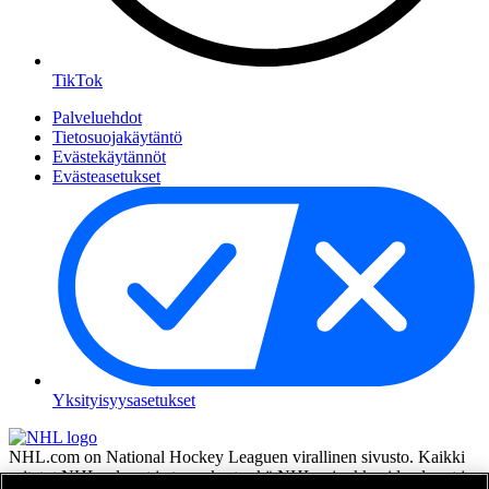
TikTok
Palveluehdot
Tietosuojakäytäntö
Evästekäytännöt
Evästeasetukset
Yksityisyysasetukset
NHL.com on National Hockey Leaguen virallinen sivusto. Kaikki
esitetyt NHL:n logot ja tunnukset sekä NHL:n joukkueiden logot ja