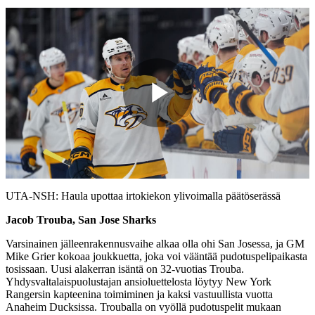
Play
Video
UTA-NSH: Haula upottaa irtokiekon ylivoimalla päätöserässä
Jacob Trouba, San Jose Sharks
Varsinainen jälleenrakennusvaihe alkaa olla ohi San Josessa, ja GM
Mike Grier kokoaa joukkuetta, joka voi vääntää pudotuspelipaikasta
tosissaan. Uusi alakerran isäntä on 32-vuotias Trouba.
Yhdysvaltalaispuolustajan ansioluettelosta löytyy New York
Rangersin kapteenina toimiminen ja kaksi vastuullista vuotta
Anaheim Ducksissa. Trouballa on vyöllä pudotuspelit mukaan