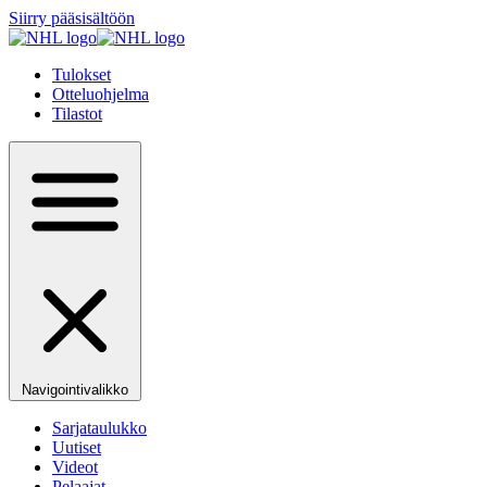
Siirry pääsisältöön
Tulokset
Otteluohjelma
Tilastot
Navigointivalikko
Sarjataulukko
Uutiset
Videot
Pelaajat