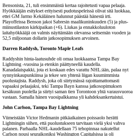
Bensonista, 21, tuli ensimmäistä kertaa rajoitetusti vapaa pelaaja.
Hyökkääjän esitykset erityisesti pudotuspeleissä olivat sitä luokkaa,
ettei GM Jarmo Kekäläinen halunnut päästää hänestä irti.
Playoffeissa Benson jakoi Sabresin maalikuninkuuden (5) ja plus-
miinustilaston kärkipaikan (+6). Liukas ja ennakkoluuloton
laitahyökkääjä on valmis näyttämään olevansa seitsemän vuoden ja
52,5 miljoonan dollarin jatkosopimuksen arvoinen.
Darren Raddysh, Toronto Maple Leafs
Raddyshin hinta-laatusuhde oli omaa luokkaansa Tampa Bay
Lightning -vuosina ja etenkin päättyneellä kaudella.
Kanadalaispakki, jota ei koskaan edes varattu NHL:ään, palaa nyt
synnyinkaupunkiinsa ja tekee sen yhtenä liigan kuumimmista
puolustajista. Raddysh, joka oli siirtymässä rajoittamattomasti
vapaaksi pelaajaksi, teki Tampa Bayn kanssa jatkosopimuksen
kesäkuun puolella ja siirtyi saman tien Torontoon yhtä varausvuoroa
vastaan. Samalla hänen vuosipalkkansa yli kahdeksankertaistui.
John Carlson, Tampa Bay Lightning
Viimeistään Victor Hedmanin pitkäaikainen poissaolo herätti
Lightningin siihen, että puolustukseen tarvitaan vielä yksi vahva
palanen. Parhaalla NHL-kaudellaan 75 tehopinnaa nakutellut
Carlson nousi seuraikoniksi Washington Capitalsissa ja oli