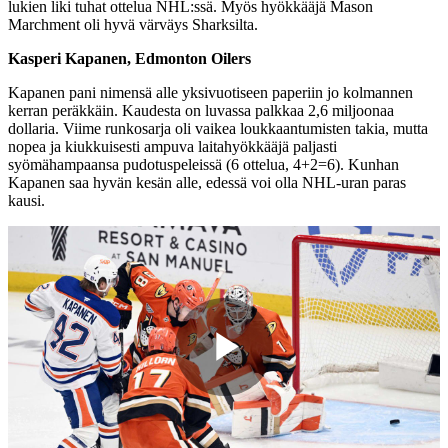
lukien liki tuhat ottelua NHL:ssä. Myös hyökkääjä Mason
Marchment oli hyvä värväys Sharksilta.
Kasperi Kapanen, Edmonton Oilers
Kapanen pani nimensä alle yksivuotiseen paperiin jo kolmannen
kerran peräkkäin. Kaudesta on luvassa palkkaa 2,6 miljoonaa
dollaria. Viime runkosarja oli vaikea loukkaantumisten takia, mutta
nopea ja kiukkuisesti ampuva laitahyökkääjä paljasti
syömähampaansa pudotuspeleissä (6 ottelua, 4+2=6). Kunhan
Kapanen saa hyvän kesän alle, edessä voi olla NHL-uran paras
kausi.
Play