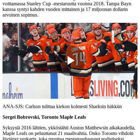
voittamassa Stanley Cup -mestaruutta vuonna 2018. Tampa Bayn
kanssa syntyi kahden vuoden mittainen ja 17 miljoonan dollarin
arvoinen sopimus.
Play
Video
ANA-SJS: Carlson tulittaa kiekon kolmesti Sharksin häkkiin
Sergei Bobrovski, Toronto Maple Leafs
Syksystä 2016 lähtien, ykköstähti Auston Matthewsin aikakaudella,
Maple Leafs on peluuttanut 21 maalivahtia. Onko Toronto vihdoin
löytänyt veskarin, joka muuttaa mestaruushaaveet realistiseksi