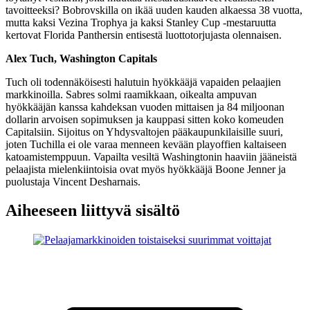
tavoitteeksi? Bobrovskilla on ikää uuden kauden alkaessa 38 vuotta,
mutta kaksi Vezina Trophya ja kaksi Stanley Cup -mestaruutta
kertovat Florida Panthersin entisestä luottotorjujasta olennaisen.
Alex Tuch, Washington Capitals
Tuch oli todennäköisesti halutuin hyökkääjä vapaiden pelaajien
markkinoilla. Sabres solmi raamikkaan, oikealta ampuvan
hyökkääjän kanssa kahdeksan vuoden mittaisen ja 84 miljoonan
dollarin arvoisen sopimuksen ja kauppasi sitten koko komeuden
Capitalsiin. Sijoitus on Yhdysvaltojen pääkaupunkilaisille suuri,
joten Tuchilla ei ole varaa menneen kevään playoffien kaltaiseen
katoamistemppuun. Vapailta vesiltä Washingtonin haaviin jääneistä
pelaajista mielenkiintoisia ovat myös hyökkääjä Boone Jenner ja
puolustaja Vincent Desharnais.
Aiheeseen liittyvä sisältö