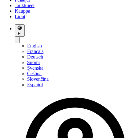
Joukkueet
Kauppa
Liput
FI
English
Français
Deutsch
Suomi
Svenska
Čeština
Slovenčina
Español