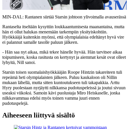
Video
MIN-DAL: Rantanen siirtää Starsin johtoon ylivoimalla avauserässä
Rantaselta itseltään kysyttiin loukkaantumisesta maanantaina, mutta
hän ei ollut halukas menemään tarkempiin yksityiskohtiin.
Hyökkääjä kuitenkin myönsi, että olympialaisia edeltänyt hyvä vire
ei palannut samalle tasolle paluun jälkeen.
- Hän saa nyt aikaa, mikä tekee hänelle hyvää. Hän tarvitsee aikaa
toipumiseen, koska rasitusta on kertynyt ja aiemmat kesät ovat olleet
lyhyitä, Nill sanoi.
Starsin toisen suomalaishyökkääjän Roope Hintzin takareiteen tuli
repeämä heti olympialaisten jälkeen. Paluu kaukaloon oli Nillin
mukaan lähellä, mutta sitten kuntoutukseen tuli takapakkia. Arttu
Hyry puolestaan nyrjäytti nilkkansa pudotuspeleissä ja joutui sivuun
useaksi viikoksi. Samoin kävi puolustaja Miro Heiskaselle, jonka
nilkkavammaa edelsi myös toinen vamma juuri ennen
pudotuspelejä.
Aiheeseen liittyvä sisältö