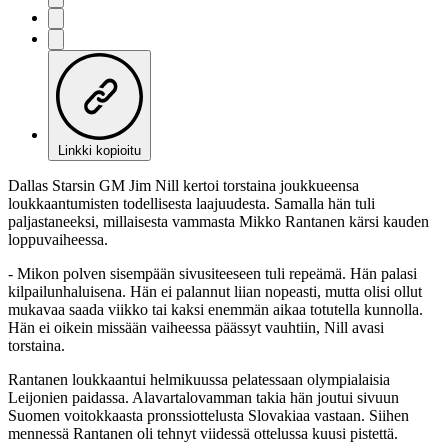
Linkki kopioitu
Dallas Starsin GM Jim Nill kertoi torstaina joukkueensa
loukkaantumisten todellisesta laajuudesta. Samalla hän tuli
paljastaneeksi, millaisesta vammasta Mikko Rantanen kärsi kauden
loppuvaiheessa.
- Mikon polven sisempään sivusiteeseen tuli repeämä. Hän palasi
kilpailunhaluisena. Hän ei palannut liian nopeasti, mutta olisi ollut
mukavaa saada viikko tai kaksi enemmän aikaa totutella kunnolla.
Hän ei oikein missään vaiheessa päässyt vauhtiin, Nill avasi
torstaina.
Rantanen loukkaantui helmikuussa pelatessaan olympialaisia
Leijonien paidassa. Alavartalovamman takia hän joutui sivuun
Suomen voitokkaasta pronssiottelusta Slovakiaa vastaan. Siihen
mennessä Rantanen oli tehnyt viidessä ottelussa kuusi pistettä.