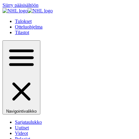
Siirry pääsisältöön
Tulokset
Otteluohjelma
Tilastot
Navigointivalikko
Sarjataulukko
Uutiset
Videot
Pelaajat