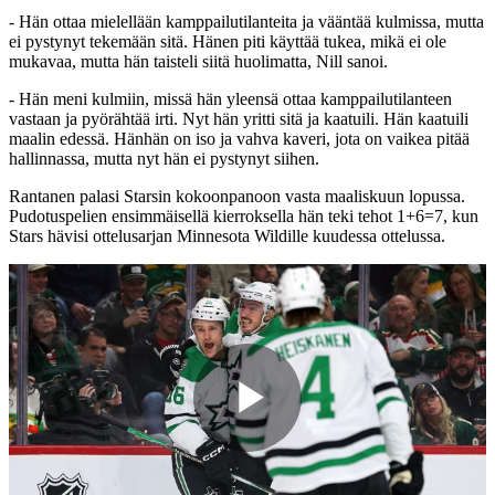
- Hän ottaa mielellään kamppailutilanteita ja vääntää kulmissa, mutta
ei pystynyt tekemään sitä. Hänen piti käyttää tukea, mikä ei ole
mukavaa, mutta hän taisteli siitä huolimatta, Nill sanoi.
- Hän meni kulmiin, missä hän yleensä ottaa kamppailutilanteen
vastaan ja pyörähtää irti. Nyt hän yritti sitä ja kaatuili. Hän kaatuili
maalin edessä. Hänhän on iso ja vahva kaveri, jota on vaikea pitää
hallinnassa, mutta nyt hän ei pystynyt siihen.
Rantanen palasi Starsin kokoonpanoon vasta maaliskuun lopussa.
Pudotuspelien ensimmäisellä kierroksella hän teki tehot 1+6=7, kun
Stars hävisi ottelusarjan Minnesota Wildille kuudessa ottelussa.
Play