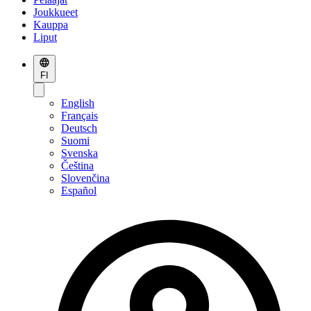
Joukkueet
Kauppa
Liput
FI
English
Français
Deutsch
Suomi
Svenska
Čeština
Slovenčina
Español