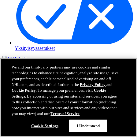
Yksityisyysasetukset
NHL.com on National Hockey Leaguen virallinen sivusto. Kaikki
We and our third-party partners may use cookies and similar
esitetyt NHL:n logot ja tunnukset sekä NHL:n joukkueiden logot ja
technologies to enhance site navigation, analyze site usage, save
tunnukset ovat NHL:n ja sen joukkueiden omaisuutta, eikä niitä saa
your preferences, enable personalized advertising on and off
toisintaa ilman NHL Enterprises, L.P.:n hyväksyntää. © NHL 2026.
NHL.com, and as described further in the
Privacy Policy
and
Kaikki oikeudet pidätetään. Kaikki NHL-joukkueiden pelaajien
Cookie Policy
. To manage your preferences, visit
Cookie
nimillä ja numeroilla varustetut pelipaidat ovat virallisesti NHL:n ja
Settings
. By accessing or using our sites and services, you agree
NHLPA:n lisenssin alla. Zambonin merkki ja Zamboni-jääkoneen
to this collection and disclosure of your information (including
rakenne ovat rekisteröityjä tavaramerkkejä, jotka omistaa Frank J.
Zamboni & Co., Inc. © Frank J. Zamboni & Co., Inc. 2026. Kaikki
how you interact with our sites and services and any videos that
oikeudet pidätetään. Kaikki muut kolmannen osapuolen
you may view) and our
Terms of Service
.
tavaramerkit ja tekijänoikeudet ovat niiden omistajien omaisuutta.
Kaikki oikeudet pidätetään.
Cookie Settings
I Understand