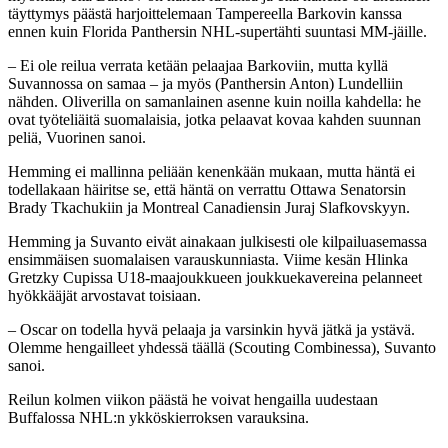
täyttymys päästä harjoittelemaan Tampereella Barkovin kanssa
ennen kuin Florida Panthersin NHL-supertähti suuntasi MM-jäille.
– Ei ole reilua verrata ketään pelaajaa Barkoviin, mutta kyllä
Suvannossa on samaa – ja myös (Panthersin Anton) Lundelliin
nähden. Oliverilla on samanlainen asenne kuin noilla kahdella: he
ovat työteliäitä suomalaisia, jotka pelaavat kovaa kahden suunnan
peliä, Vuorinen sanoi.
Hemming ei mallinna peliään kenenkään mukaan, mutta häntä ei
todellakaan häiritse se, että häntä on verrattu Ottawa Senatorsin
Brady Tkachukiin ja Montreal Canadiensin Juraj Slafkovskyyn.
Hemming ja Suvanto eivät ainakaan julkisesti ole kilpailuasemassa
ensimmäisen suomalaisen varauskunniasta. Viime kesän Hlinka
Gretzky Cupissa U18-maajoukkueen joukkuekavereina pelanneet
hyökkääjät arvostavat toisiaan.
– Oscar on todella hyvä pelaaja ja varsinkin hyvä jätkä ja ystävä.
Olemme hengailleet yhdessä täällä (Scouting Combinessa), Suvanto
sanoi.
Reilun kolmen viikon päästä he voivat hengailla uudestaan
Buffalossa NHL:n ykköskierroksen varauksina.