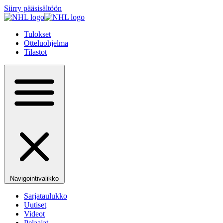
Siirry pääsisältöön
Tulokset
Otteluohjelma
Tilastot
Navigointivalikko
Sarjataulukko
Uutiset
Videot
Pelaajat