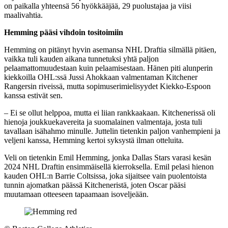
on paikalla yhteensä 56 hyökkääjää, 29 puolustajaa ja viisi
maalivahtia.
Hemming pääsi vihdoin tositoimiin
Hemming on pitänyt hyvin asemansa NHL Draftia silmällä pitäen,
vaikka tuli kauden aikana tunnetuksi yhtä paljon
pelaamattomuudestaan kuin pelaamisestaan. Hänen piti alunperin
kiekkoilla OHL:ssä Jussi Ahokkaan valmentaman Kitchener
Rangersin riveissä, mutta sopimuserimielisyydet Kiekko-Espoon
kanssa estivät sen.
– Ei se ollut helppoa, mutta ei liian rankkaakaan. Kitchenerissä oli
hienoja joukkuekavereita ja suomalainen valmentaja, josta tuli
tavallaan isähahmo minulle. Juttelin tietenkin paljon vanhempieni ja
veljeni kanssa, Hemming kertoi syksystä ilman otteluita.
Veli on tietenkin Emil Hemming, jonka Dallas Stars varasi kesän
2024 NHL Draftin ensimmäisellä kierroksella. Emil pelasi hienon
kauden OHL:n Barrie Coltsissa, joka sijaitsee vain puolentoista
tunnin ajomatkan päässä Kitcheneristä, joten Oscar pääsi
muutamaan otteeseen tapaamaan isoveljeään.