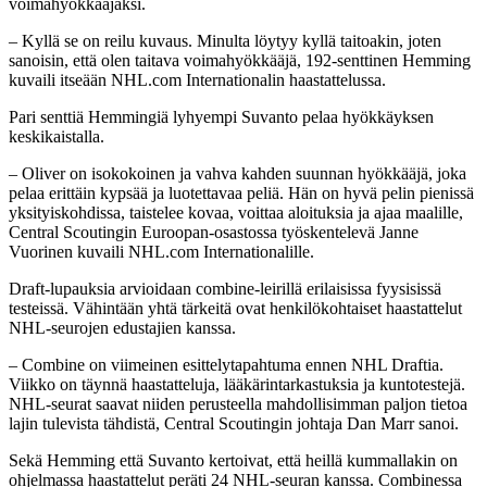
voimahyökkääjäksi.
– Kyllä se on reilu kuvaus. Minulta löytyy kyllä taitoakin, joten
sanoisin, että olen taitava voimahyökkääjä, 192-senttinen Hemming
kuvaili itseään NHL.com Internationalin haastattelussa.
Pari senttiä Hemmingiä lyhyempi Suvanto pelaa hyökkäyksen
keskikaistalla.
– Oliver on isokokoinen ja vahva kahden suunnan hyökkääjä, joka
pelaa erittäin kypsää ja luotettavaa peliä. Hän on hyvä pelin pienissä
yksityiskohdissa, taistelee kovaa, voittaa aloituksia ja ajaa maalille,
Central Scoutingin Euroopan-osastossa työskentelevä Janne
Vuorinen kuvaili NHL.com Internationalille.
Draft-lupauksia arvioidaan combine-leirillä erilaisissa fyysisissä
testeissä. Vähintään yhtä tärkeitä ovat henkilökohtaiset haastattelut
NHL-seurojen edustajien kanssa.
– Combine on viimeinen esittelytapahtuma ennen NHL Draftia.
Viikko on täynnä haastatteluja, lääkärintarkastuksia ja kuntotestejä.
NHL-seurat saavat niiden perusteella mahdollisimman paljon tietoa
lajin tulevista tähdistä, Central Scoutingin johtaja Dan Marr sanoi.
Sekä Hemming että Suvanto kertoivat, että heillä kummallakin on
ohjelmassa haastattelut peräti 24 NHL-seuran kanssa. Combinessa