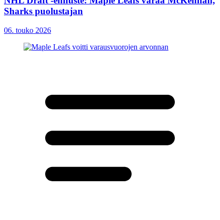
NHL Draft -ennuste: Maple Leafs varaa McKennan,
Sharks puolustajan
06. touko 2026