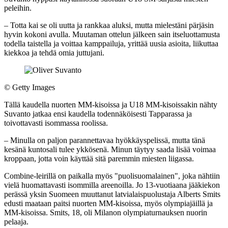
peleihin.
– Totta kai se oli uutta ja rankkaa aluksi, mutta mielestäni pärjäsin
hyvin kokoni avulla. Muutaman ottelun jälkeen sain itseluottamusta
todella taistella ja voittaa kamppailuja, yrittää uusia asioita, liikuttaa
kiekkoa ja tehdä omia juttujani.
©
Getty Images
Tällä kaudella nuorten MM-kisoissa ja U18 MM-kisoissakin nähty
Suvanto jatkaa ensi kaudella todennäköisesti Tapparassa ja
toivottavasti isommassa roolissa.
– Minulla on paljon parannettavaa hyökkäyspelissä, mutta tänä
kesänä kuntosali tulee ykkösenä. Minun täytyy saada lisää voimaa
kroppaan, jotta voin käyttää sitä paremmin miesten liigassa.
Combine-leirillä on paikalla myös "puolisuomalainen", joka nähtiin
vielä huomattavasti isommilla areenoilla. Jo 13-vuotiaana jääkiekon
perässä yksin Suomeen muuttanut latvialaispuolustaja Alberts Smits
edusti maataan paitsi nuorten MM-kisoissa, myös olympiajäillä ja
MM-kisoissa. Smits, 18, oli Milanon olympiaturnauksen nuorin
pelaaja.