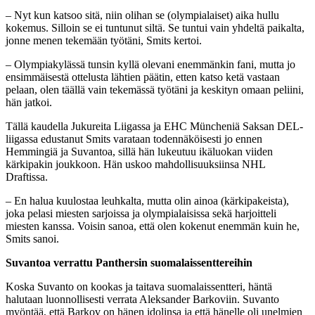
– Nyt kun katsoo sitä, niin olihan se (olympialaiset) aika hullu
kokemus. Silloin se ei tuntunut siltä. Se tuntui vain yhdeltä paikalta,
jonne menen tekemään työtäni, Smits kertoi.
– Olympiakylässä tunsin kyllä olevani enemmänkin fani, mutta jo
ensimmäisestä ottelusta lähtien päätin, etten katso ketä vastaan
pelaan, olen täällä vain tekemässä työtäni ja keskityn omaan peliini,
hän jatkoi.
Tällä kaudella Jukureita Liigassa ja EHC Müncheniä Saksan DEL-
liigassa edustanut Smits varataan todennäköisesti jo ennen
Hemmingiä ja Suvantoa, sillä hän lukeutuu ikäluokan viiden
kärkipakin joukkoon. Hän uskoo mahdollisuuksiinsa NHL
Draftissa.
– En halua kuulostaa leuhkalta, mutta olin ainoa (kärkipakeista),
joka pelasi miesten sarjoissa ja olympialaisissa sekä harjoitteli
miesten kanssa. Voisin sanoa, että olen kokenut enemmän kuin he,
Smits sanoi.
Suvantoa verrattu Panthersin suomalaissenttereihin
Koska Suvanto on kookas ja taitava suomalaissentteri, häntä
halutaan luonnollisesti verrata Aleksander Barkoviin. Suvanto
myöntää, että Barkov on hänen idolinsa ja että hänelle oli unelmien