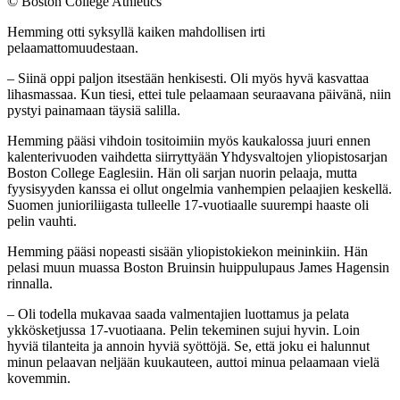
©
Boston College Athletics
Hemming otti syksyllä kaiken mahdollisen irti
pelaamattomuudestaan.
– Siinä oppi paljon itsestään henkisesti. Oli myös hyvä kasvattaa
lihasmassaa. Kun tiesi, ettei tule pelaamaan seuraavana päivänä, niin
pystyi painamaan täysiä salilla.
Hemming pääsi vihdoin tositoimiin myös kaukalossa juuri ennen
kalenterivuoden vaihdetta siirryttyään Yhdysvaltojen yliopistosarjan
Boston College Eaglesiin. Hän oli sarjan nuorin pelaaja, mutta
fyysisyyden kanssa ei ollut ongelmia vanhempien pelaajien keskellä.
Suomen junioriliigasta tulleelle 17-vuotiaalle suurempi haaste oli
pelin vauhti.
Hemming pääsi nopeasti sisään yliopistokiekon meininkiin. Hän
pelasi muun muassa Boston Bruinsin huippulupaus James Hagensin
rinnalla.
– Oli todella mukavaa saada valmentajien luottamus ja pelata
ykkösketjussa 17-vuotiaana. Pelin tekeminen sujui hyvin. Loin
hyviä tilanteita ja annoin hyviä syöttöjä. Se, että joku ei halunnut
minun pelaavan neljään kuukauteen, auttoi minua pelaamaan vielä
kovemmin.