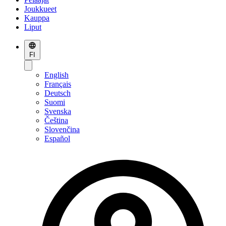
Joukkueet
Kauppa
Liput
FI
English
Français
Deutsch
Suomi
Svenska
Čeština
Slovenčina
Español