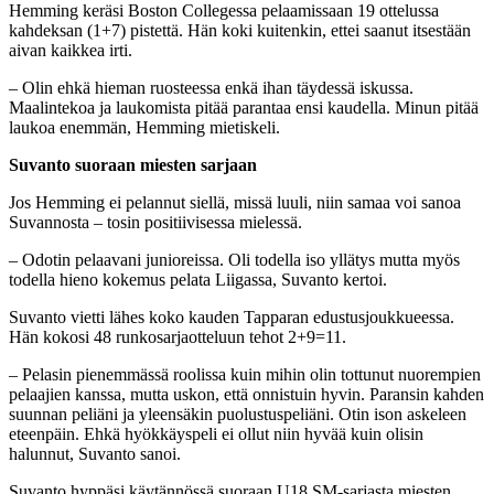
Hemming keräsi Boston Collegessa pelaamissaan 19 ottelussa
kahdeksan (1+7) pistettä. Hän koki kuitenkin, ettei saanut itsestään
aivan kaikkea irti.
– Olin ehkä hieman ruosteessa enkä ihan täydessä iskussa.
Maalintekoa ja laukomista pitää parantaa ensi kaudella. Minun pitää
laukoa enemmän, Hemming mietiskeli.
Suvanto suoraan miesten sarjaan
Jos Hemming ei pelannut siellä, missä luuli, niin samaa voi sanoa
Suvannosta – tosin positiivisessa mielessä.
– Odotin pelaavani junioreissa. Oli todella iso yllätys mutta myös
todella hieno kokemus pelata Liigassa, Suvanto kertoi.
Suvanto vietti lähes koko kauden Tapparan edustusjoukkueessa.
Hän kokosi 48 runkosarjaotteluun tehot 2+9=11.
– Pelasin pienemmässä roolissa kuin mihin olin tottunut nuorempien
pelaajien kanssa, mutta uskon, että onnistuin hyvin. Paransin kahden
suunnan peliäni ja yleensäkin puolustuspeliäni. Otin ison askeleen
eteenpäin. Ehkä hyökkäyspeli ei ollut niin hyvää kuin olisin
halunnut, Suvanto sanoi.
Suvanto hyppäsi käytännössä suoraan U18 SM-sarjasta miesten