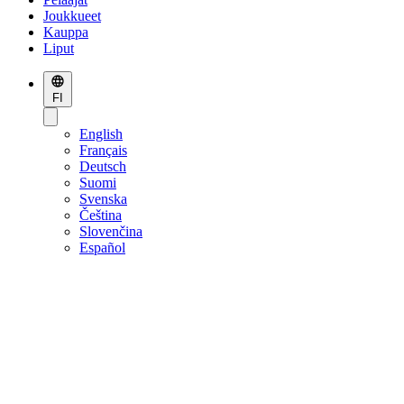
Joukkueet
Kauppa
Liput
FI
English
Français
Deutsch
Suomi
Svenska
Čeština
Slovenčina
Español