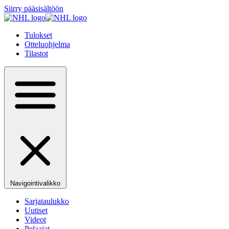
Siirry pääsisältöön
Tulokset
Otteluohjelma
Tilastot
Navigointivalikko
Sarjataulukko
Uutiset
Videot
Pelaajat