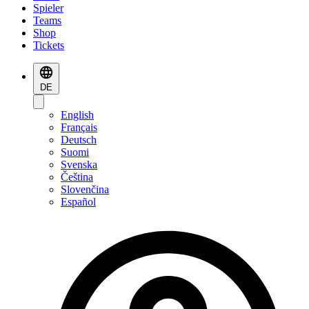
Spieler
Teams
Shop
Tickets
DE
English
Français
Deutsch
Suomi
Svenska
Čeština
Slovenčina
Español