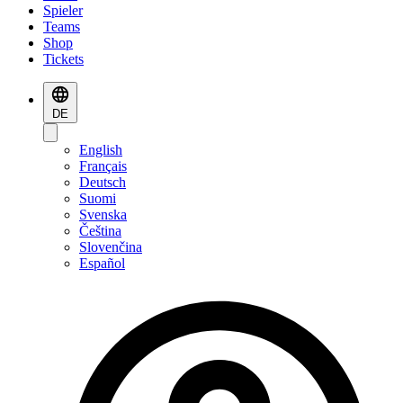
Spieler
Teams
Shop
Tickets
DE
English
Français
Deutsch
Suomi
Svenska
Čeština
Slovenčina
Español