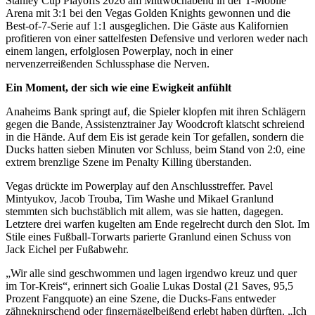
Stanley Cup Playoffs 2026 am Mittwochabend in der T-Mobile
Arena mit 3:1 bei den Vegas Golden Knights gewonnen und die
Best-of-7-Serie auf 1:1 ausgeglichen. Die Gäste aus Kalifornien
profitieren von einer sattelfesten Defensive und verloren weder nach
einem langen, erfolglosen Powerplay, noch in einer
nervenzerreißenden Schlussphase die Nerven.
Ein Moment, der sich wie eine Ewigkeit anfühlt
Anaheims Bank springt auf, die Spieler klopfen mit ihren Schlägern
gegen die Bande, Assistenztrainer Jay Woodcroft klatscht schreiend
in die Hände. Auf dem Eis ist gerade kein Tor gefallen, sondern die
Ducks hatten sieben Minuten vor Schluss, beim Stand von 2:0, eine
extrem brenzlige Szene im Penalty Killing überstanden.
Vegas drückte im Powerplay auf den Anschlusstreffer. Pavel
Mintyukov, Jacob Trouba, Tim Washe und Mikael Granlund
stemmten sich buchstäblich mit allem, was sie hatten, dagegen.
Letztere drei warfen kugelten am Ende regelrecht durch den Slot. Im
Stile eines Fußball-Torwarts parierte Granlund einen Schuss von
Jack Eichel per Fußabwehr.
„Wir alle sind geschwommen und lagen irgendwo kreuz und quer
im Tor-Kreis“, erinnert sich Goalie Lukas Dostal (21 Saves, 95,5
Prozent Fangquote) an eine Szene, die Ducks-Fans entweder
zähneknirschend oder fingernägelbeißend erlebt haben dürften. „Ich