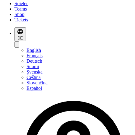
Spieler
Teams
Shop
Tickets
DE
English
Français
Deutsch
Suomi
Svenska
Čeština
Slovenčina
Español