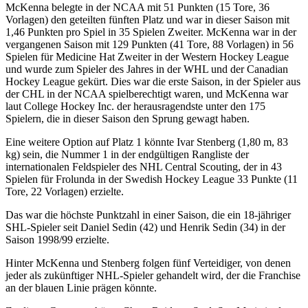
McKenna belegte in der NCAA mit 51 Punkten (15 Tore, 36
Vorlagen) den geteilten fünften Platz und war in dieser Saison mit
1,46 Punkten pro Spiel in 35 Spielen Zweiter. McKenna war in der
vergangenen Saison mit 129 Punkten (41 Tore, 88 Vorlagen) in 56
Spielen für Medicine Hat Zweiter in der Western Hockey League
und wurde zum Spieler des Jahres in der WHL und der Canadian
Hockey League gekürt. Dies war die erste Saison, in der Spieler aus
der CHL in der NCAA spielberechtigt waren, und McKenna war
laut College Hockey Inc. der herausragendste unter den 175
Spielern, die in dieser Saison den Sprung gewagt haben.
Eine weitere Option auf Platz 1 könnte Ivar Stenberg (1,80 m, 83
kg) sein, die Nummer 1 in der endgültigen Rangliste der
internationalen Feldspieler des NHL Central Scouting, der in 43
Spielen für Frolunda in der Swedish Hockey League 33 Punkte (11
Tore, 22 Vorlagen) erzielte.
Das war die höchste Punktzahl in einer Saison, die ein 18-jähriger
SHL-Spieler seit Daniel Sedin (42) und Henrik Sedin (34) in der
Saison 1998/99 erzielte.
Hinter McKenna und Stenberg folgen fünf Verteidiger, von denen
jeder als zukünftiger NHL-Spieler gehandelt wird, der die Franchise
an der blauen Linie prägen könnte.