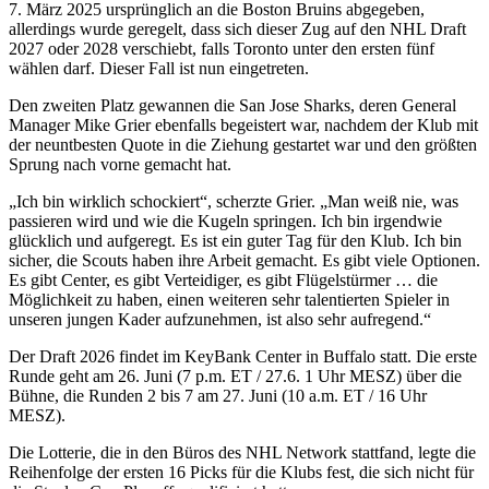
7. März 2025 ursprünglich an die Boston Bruins abgegeben,
allerdings wurde geregelt, dass sich dieser Zug auf den NHL Draft
2027 oder 2028 verschiebt, falls Toronto unter den ersten fünf
wählen darf. Dieser Fall ist nun eingetreten.
Den zweiten Platz gewannen die San Jose Sharks, deren General
Manager Mike Grier ebenfalls begeistert war, nachdem der Klub mit
der neuntbesten Quote in die Ziehung gestartet war und den größten
Sprung nach vorne gemacht hat.
„Ich bin wirklich schockiert“, scherzte Grier. „Man weiß nie, was
passieren wird und wie die Kugeln springen. Ich bin irgendwie
glücklich und aufgeregt. Es ist ein guter Tag für den Klub. Ich bin
sicher, die Scouts haben ihre Arbeit gemacht. Es gibt viele Optionen.
Es gibt Center, es gibt Verteidiger, es gibt Flügelstürmer … die
Möglichkeit zu haben, einen weiteren sehr talentierten Spieler in
unseren jungen Kader aufzunehmen, ist also sehr aufregend.“
Der Draft 2026 findet im KeyBank Center in Buffalo statt. Die erste
Runde geht am 26. Juni (7 p.m. ET / 27.6. 1 Uhr MESZ) über die
Bühne, die Runden 2 bis 7 am 27. Juni (10 a.m. ET / 16 Uhr
MESZ).
Die Lotterie, die in den Büros des NHL Network stattfand, legte die
Reihenfolge der ersten 16 Picks für die Klubs fest, die sich nicht für