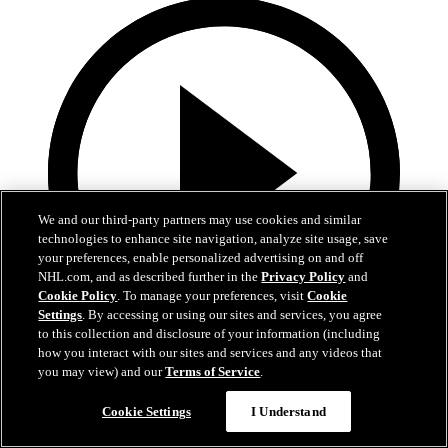
We and our third-party partners may use cookies and similar
technologies to enhance site navigation, analyze site usage, save
your preferences, enable personalized advertising on and off
NHL.com, and as described further in the
Privacy Policy
and
Cookie Policy
. To manage your preferences, visit
Cookie
Settings
. By accessing or using our sites and services, you agree
to this collection and disclosure of your information (including
how you interact with our sites and services and any videos that
28:57
you may view) and our
Terms of Service
.
Alle 38 Tore von Leon Draisaitl in 2025/26!
Cookie Settings
I Understand
Erlebt alle Tore von Leon Draisaitl in der Saison 2025/26 noch