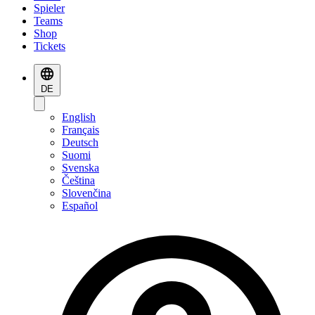
Spieler
Teams
Shop
Tickets
DE
English
Français
Deutsch
Suomi
Svenska
Čeština
Slovenčina
Español