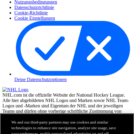
Nutzungsbedingungen
Datenschutzrichtlinie
Cookie-Richtlinie
Cookie Einstellungen
Deine Datenschutzoptionen
NHL.com ist die offizielle Website der National Hockey League.
Alle hier abgebildeten NHL Logos und Marken sowie NHL Team-
Logos und -Marken sind Eigentum der NHL und der jeweiligen
Teams und dürfen ohne vorherige schriftliche Zustimmung von
NHL Enterprises, L.P. © NHL 2026, nicht reproduziert werden.
Alle Rechte vorbehalten. Alle NHL Team-Trikots, die mit den
We and our third-party partners may use cookies and similar
Namen und Nummern der NHL Spieler versehen sind, sind offiziell
technologies to enhance site navigation, analyze site usage, save
von der NHL und der NHLPA lizenziert. Die Wortmarke Zamboni
your preferences, enable personalized advertising on and off