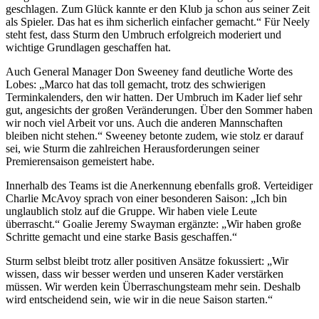
geschlagen. Zum Glück kannte er den Klub ja schon aus seiner Zeit
als Spieler. Das hat es ihm sicherlich einfacher gemacht.“ Für Neely
steht fest, dass Sturm den Umbruch erfolgreich moderiert und
wichtige Grundlagen geschaffen hat.
Auch General Manager Don Sweeney fand deutliche Worte des
Lobes: „Marco hat das toll gemacht, trotz des schwierigen
Terminkalenders, den wir hatten. Der Umbruch im Kader lief sehr
gut, angesichts der großen Veränderungen. Über den Sommer haben
wir noch viel Arbeit vor uns. Auch die anderen Mannschaften
bleiben nicht stehen.“ Sweeney betonte zudem, wie stolz er darauf
sei, wie Sturm die zahlreichen Herausforderungen seiner
Premierensaison gemeistert habe.
Innerhalb des Teams ist die Anerkennung ebenfalls groß. Verteidiger
Charlie McAvoy sprach von einer besonderen Saison: „Ich bin
unglaublich stolz auf die Gruppe. Wir haben viele Leute
überrascht.“ Goalie Jeremy Swayman ergänzte: „Wir haben große
Schritte gemacht und eine starke Basis geschaffen.“
Sturm selbst bleibt trotz aller positiven Ansätze fokussiert: „Wir
wissen, dass wir besser werden und unseren Kader verstärken
müssen. Wir werden kein Überraschungsteam mehr sein. Deshalb
wird entscheidend sein, wie wir in die neue Saison starten.“