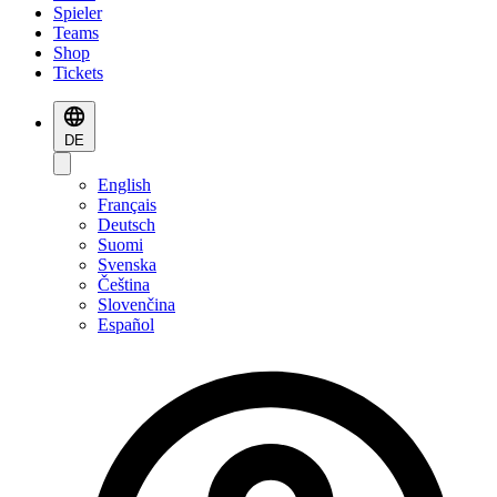
Spieler
Teams
Shop
Tickets
DE
English
Français
Deutsch
Suomi
Svenska
Čeština
Slovenčina
Español