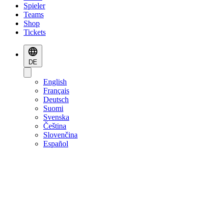
Spieler
Teams
Shop
Tickets
DE
English
Français
Deutsch
Suomi
Svenska
Čeština
Slovenčina
Español