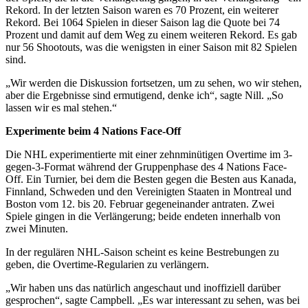
Rekord. In der letzten Saison waren es 70 Prozent, ein weiterer
Rekord. Bei 1064 Spielen in dieser Saison lag die Quote bei 74
Prozent und damit auf dem Weg zu einem weiteren Rekord. Es gab
nur 56 Shootouts, was die wenigsten in einer Saison mit 82 Spielen
sind.
„Wir werden die Diskussion fortsetzen, um zu sehen, wo wir stehen,
aber die Ergebnisse sind ermutigend, denke ich“, sagte Nill. „So
lassen wir es mal stehen.“
Experimente beim 4 Nations Face-Off
Die NHL experimentierte mit einer zehnminütigen Overtime im 3-
gegen-3-Format während der Gruppenphase des 4 Nations Face-
Off. Ein Turnier, bei dem die Besten gegen die Besten aus Kanada,
Finnland, Schweden und den Vereinigten Staaten in Montreal und
Boston vom 12. bis 20. Februar gegeneinander antraten. Zwei
Spiele gingen in die Verlängerung; beide endeten innerhalb von
zwei Minuten.
In der regulären NHL-Saison scheint es keine Bestrebungen zu
geben, die Overtime-Regularien zu verlängern.
„Wir haben uns das natürlich angeschaut und inoffiziell darüber
gesprochen“, sagte Campbell. „Es war interessant zu sehen, was bei