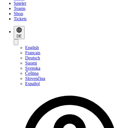
Spieler
Teams
Shop
Tickets
DE
English
Français
Deutsch
Suomi
Svenska
Čeština
Slovenčina
Español