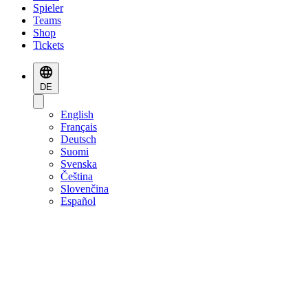
Spieler
Teams
Shop
Tickets
DE
English
Français
Deutsch
Suomi
Svenska
Čeština
Slovenčina
Español