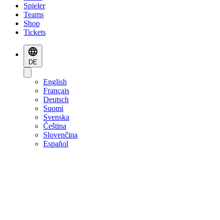
Spieler
Teams
Shop
Tickets
DE
English
Français
Deutsch
Suomi
Svenska
Čeština
Slovenčina
Español