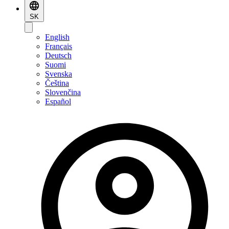
SK
English
Français
Deutsch
Suomi
Svenska
Čeština
Slovenčina
Español