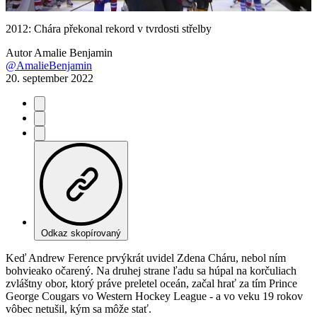
Video
2012: Chára překonal rekord v tvrdosti střelby
Autor
Amalie Benjamin
@AmalieBenjamin
20. september 2022
Odkaz skopírovaný
Keď Andrew Ference prvýkrát uvidel Zdena Cháru, nebol ním
bohvieako očarený. Na druhej strane ľadu sa húpal na korčuliach
zvláštny obor, ktorý práve preletel oceán, začal hrať za tím Prince
George Cougars vo Western Hockey League - a vo veku 19 rokov
vôbec netušil, kým sa môže stať.