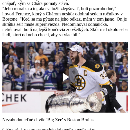
chápať, kým sa Chára pomaly stáva.
"Jeho morálka a to, ako sa túžil zlepšovať, boli pozoruhodné,"
hovorí Ference, ktorý s Chárom neskôr odohral sedem ročníkov v
Bostone. "Keď sa ma pýtate na jeho odkaz, mám v tom jasno. On je
skrátka self-made superhviezda. Nedominoval odmalička,
netrénovali ho tí najlepší koučovia zo všetkých. Skôr mal okolo seba
ľudí, ktorí od neho chceli, aby sa viac bil."
Play
Video
Nezabudnuteľné chvíle 'Big Zee' s Boston Bruins
Chára však nakoniec predviedol oveľa, oveľa viac.