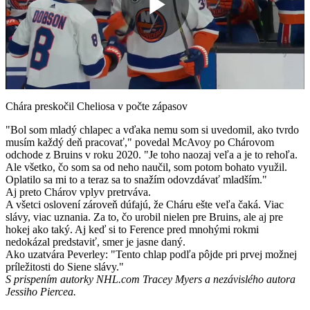
Play
Video
Chára preskočil Cheliosa v počte zápasov
"Bol som mladý chlapec a vďaka nemu som si uvedomil, ako tvrdo
musím každý deň pracovať," povedal McAvoy po Chárovom
odchode z Bruins v roku 2020. "Je toho naozaj veľa a je to rehoľa.
Ale všetko, čo som sa od neho naučil, som potom bohato využil.
Oplatilo sa mi to a teraz sa to snažím odovzdávať mladším."
Aj preto Chárov vplyv pretrváva.
A všetci oslovení zároveň dúfajú, že Cháru ešte veľa čaká. Viac
slávy, viac uznania. Za to, čo urobil nielen pre Bruins, ale aj pre
hokej ako taký. Aj keď si to Ference pred mnohými rokmi
nedokázal predstaviť, smer je jasne daný.
Ako uzatvára Peverley: "Tento chlap podľa pôjde pri prvej možnej
príležitosti do Siene slávy."
S prispením autorky NHL.com Tracey Myers a nezávislého autora
Jessiho Piercea.