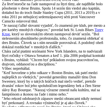
Za štvrťstoročie na ľade nastupoval za štyri tímy, ale najdlhšie bolo
pôsobenie v drese Bruins. Spolu 14 sezón tím viedol ako kapitán,
dotiahol ho do troch finále Stanley Cupu (2011, 2013 a 2019) a v
roku 2011 po strhujúcej sedemzápasovej sérii proti Vancouver
Canucks oslavoval titul.
"Je naozaj ťažké slovami vyjadriť, čo znamená pre klub, pre mesto a
pre kariéry mnohých chlapcov," povedal bek St. Louis Blues
Torey
Krug
, ktorý so slovenským obrom nastupoval deväť sezón. "Bol
stelesnením absolútneho profesionála, toho, čo znamená obliekať si
dres Bruins. Človek sa s ním neustále porovnával. A podobný oheň
dokázal rozdúchať v mnohých ďalších."
Chára začal piatimi sezónami New York Islanders, na to nadviazali
štyri ročníky v Ottawa Senators a keď 1. júla 2006 podpísal kontrakt
s Bruins, vyhlásil: "Chcem byť príkladom svojou pracovitosťou,
drajvom, oddanosťou a disciplínou."
Vôbec nepreháňal.
"Keď hovoríme o jeho odkaze v Boston Bruins, tak patrí medzi
najlepších zo všetkých," povedal generálny manažér tímu Don
Sweeney, ktorý by o takých hráčoch mal niečo vedieť, pretože
dvanásť rokov bol jeho spoluhráčom legendárny bek a člen Siene
slávy Ray Bourque. "Naozaj výrazne zmenil našu kultúru, stal sa
šampiónom a ikonou na ľade i mimo neho."
"Jeho rekord odohraných zápasov medzi obrancami nikdy nemusí
byť prekonaný. A rovnako výnimočný je aj ako človek."