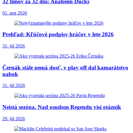
32 tímov za 32 dní: Anaheim Ducks
01. aug 2026
Prehľad: Kľúčové podpisy hráčov v lete 2026
31. júl 2026
Černák stále nemá dosť, v play off dal kamarátstvo
nabok
31. júl 2026
Neistá sezóna. Nad osudom Regendu visí otáznik
29. júl 2026