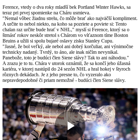
Ference, vtedy o dva roky mladší bek Portland Winter Hawks, sa
teraz pri prvej spomienke na Cháru usmieva.
"Nemal vôbec žiadnu strelu, čo môže brať ako najväčší kompliment.
A určite to nebol niekto, na koho sa pozriete a poviete si: Tento
chalan raz určite bude hrať v NHL," myslí si Ference, ktorý sa o
štrnásť rokov neskôr stretol s Chárom vo víťaznom tíme Boston
Bruins a užili si spolu bujaré oslavy zisku Stanley Cupu.
"Jasné, že bol veľký, ale nebol ani dobrý korčuliar, ani výnimočne
technicky nadaný. Tvrdý, to áno, ale inak ničím nevynikal.
Panebože, toto je budúci člen Siene slávy? Tak to ani náhodou."
A zrazu je to tu. Chára v utorok oznámil, že sa končí jeho úžasná
kariéra, v ktorej nastúpil do 24 sezón NHL a hral hokej v štyroch
rôznych dekádach. Je z jeho presne to, čo vyzeralo ako
nepravdepodobné či priam nemožné - budúci člen Siene slávy.