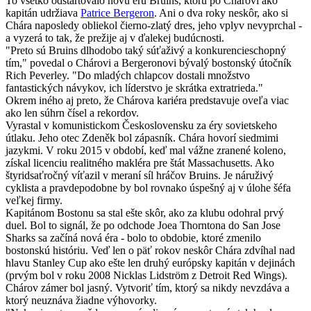
To všetko odštartovalo novú éru Bruins, ktorú po Chárovi ako
kapitán udržiava
Patrice Bergeron
. Ani o dva roky neskôr, ako si
Chára naposledy obliekol čierno-zlatý dres, jeho vplyv nevyprchal -
a vyzerá to tak, že prežije aj v ďalekej budúcnosti.
"Preto sú Bruins dlhodobo taký súťaživý a konkurencieschopný
tím," povedal o Chárovi a Bergeronovi bývalý bostonský útočník
Rich Peverley. "Do mladých chlapcov dostali množstvo
fantastických návykov, ich líderstvo je skrátka extratrieda."
Okrem iného aj preto, že Chárova kariéra predstavuje oveľa viac
ako len súhrn čísel a rekordov.
Vyrastal v komunistickom Československu za éry sovietskeho
útlaku. Jeho otec Zdeněk bol zápasník. Chára hovorí siedmimi
jazykmi. V roku 2015 v období, keď mal vážne zranené koleno,
získal licenciu realitného makléra pre štát Massachusetts. Ako
štyridsaťročný víťazil v meraní síl hráčov Bruins. Je náruživý
cyklista a pravdepodobne by bol rovnako úspešný aj v úlohe šéfa
veľkej firmy.
Kapitánom Bostonu sa stal ešte skôr, ako za klubu odohral prvý
duel. Bol to signál, že po odchode Joea Thorntona do San Jose
Sharks sa začíná nová éra - bolo to obdobie, ktoré zmenilo
bostonskú históriu. Veď len o päť rokov neskôr Chára zdvíhal nad
hlavu Stanley Cup ako ešte len druhý európsky kapitán v dejinách
(prvým bol v roku 2008 Nicklas Lidström z Detroit Red Wings).
Chárov zámer bol jasný. Vytvoriť tím, ktorý sa nikdy nevzdáva a
ktorý neuznáva žiadne výhovorky.