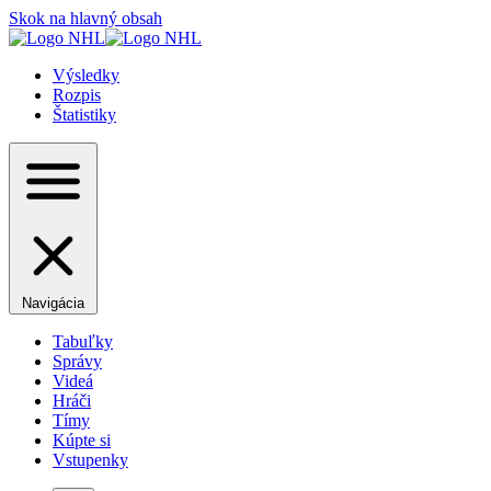
Skok na hlavný obsah
Výsledky
Rozpis
Štatistiky
Navigácia
Tabuľky
Správy
Videá
Hráči
Tímy
Kúpte si
Vstupenky