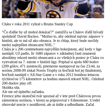
Play
Video
Chára v roku 2011 vyhral s Bruins Stanley Cup
"Čo ďalšie by už mohol dokázať?" zamýšľa sa Chárov ďalší bývalý
spoluhráč David Backes. "Možno to, aby odohral najviac zápasov v
histórii, ale to má už ako obranca. Je to chlap, ktorý bude navždy
medzi najlepšími obrancami NHL."
Chára je s 206 centimetrami najvyšším hokejistom, aký kedy v lige
nastúpil. Už padlo, že 1680 zápasov v základnej časti znamená
absolútny rekord medzi obrancami a zo všetkých postov je Chára vo
vytrvalosti na 7. mieste v histórii ligy. Pripísal si spolu 680 bodov
(209 gólov, 471 asistencií), priemerne nastupoval na čas 23:44, za
sezónu 2008-09 získal Norris Trophy (a šesťkrát bol jej finalistom),
šesťkrát nastúpil v All-Star Game a v roku 2012 bombou letiacou
rýchlosťou 175 kilometrov za hodinu stanovil rekord NHL. Odohral
200 duelov play off.
Skrátka sila.
Ale nie od úplného začiatku.
Ference jeho skutočnú tvár spoznal až v lete pred Chárovou prvou
zámorskou sezónou, v ktorej sa pripravoval v Edmontone. Uvidel
obrovské porcie v posilňovni, ale aj úsilie a odhodlanie. Začal