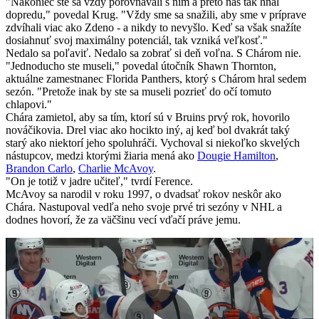
"Nakoniec ste sa vždy porovnávali s ním a preto nás tak hnal
dopredu," povedal Krug. "Vždy sme sa snažili, aby sme v príprave
zdvíhali viac ako Zdeno - a nikdy to nevyšlo. Keď sa však snažíte
dosiahnuť svoj maximálny potenciál, tak vzniká veľkosť."
Nedalo sa poľaviť. Nedalo sa zobrať si deň voľna. S Chárom nie.
"Jednoducho ste museli," povedal útočník Shawn Thornton,
aktuálne zamestnanec Florida Panthers, ktorý s Chárom hral sedem
sezón. "Pretože inak by ste sa museli pozrieť do očí tomuto
chlapovi."
Chára zamietol, aby sa tím, ktorí sú v Bruins prvý rok, hovorilo
nováčikovia. Drel viac ako hocikto iný, aj keď bol dvakrát taký
starý ako niektorí jeho spoluhráči. Vychoval si niekoľko skvelých
nástupcov, medzi ktorými žiaria mená ako
Dougie Hamilton
,
Brandon Carlo
,
Charlie McAvoy
.
"On je totiž v jadre učiteľ," tvrdí Ference.
McAvoy sa narodil v roku 1997, o dvadsať rokov neskôr ako
Chára. Nastupoval vedľa neho svoje prvé tri sezóny v NHL a
dodnes hovorí, že za väčšinu vecí vďačí práve jemu.