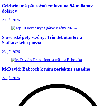
Celebrini má päťročnú zmluvu na 94 miliónov
dolárov
29. júl 2026
Slovenské góly sezóny: Trio debutantov a
Slafkovského poézia
28. júl 2026
McDavid: Babcock k nám perfektne zapadne
27. júl 2026