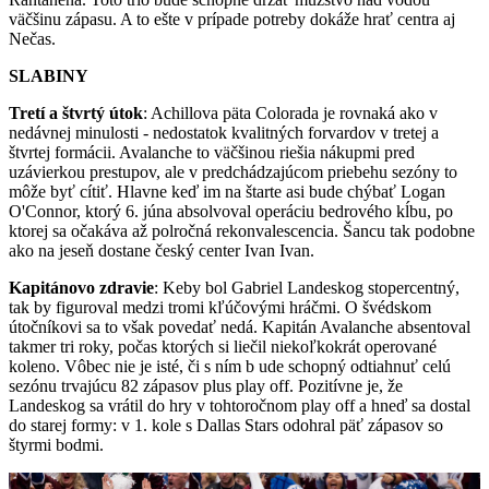
väčšinu zápasu. A to ešte v prípade potreby dokáže hrať centra aj
Nečas.
SLABINY
Tretí a štvrtý útok
: Achillova päta Colorada je rovnaká ako v
nedávnej minulosti - nedostatok kvalitných forvardov v tretej a
štvrtej formácii. Avalanche to väčšinou riešia nákupmi pred
uzávierkou prestupov, ale v predchádzajúcom priebehu sezóny to
môže byť cítiť. Hlavne keď im na štarte asi bude chýbať Logan
O'Connor, ktorý 6. júna absolvoval operáciu bedrového kĺbu, po
ktorej sa očakáva až polročná rekonvalescencia. Šancu tak podobne
ako na jeseň dostane český center Ivan Ivan.
Kapitánovo zdravie
: Keby bol Gabriel Landeskog stopercentný,
tak by figuroval medzi tromi kľúčovými hráčmi. O švédskom
útočníkovi sa to však povedať nedá. Kapitán Avalanche absentoval
takmer tri roky, počas ktorých si liečil niekoľkokrát operované
koleno. Vôbec nie je isté, či s ním b ude schopný odtiahnuť celú
sezónu trvajúcu 82 zápasov plus play off. Pozitívne je, že
Landeskog sa vrátil do hry v tohtoročnom play off a hneď sa dostal
do starej formy: v 1. kole s Dallas Stars odohral päť zápasov so
štyrmi bodmi.