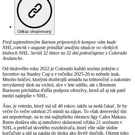
Odkaz skopírovaný
Pred septembrovým štartom prípravných kempov vám bude
NHL.com/sk v auguste prinášať analýzu situácie vo všetkých
kluboch NHL. Seriál 32 tímov za 32 dní pokračujeme s Colorado
Avalanche.
Od titulového roku 2022 je Colorado každú sezónu jedným z
favoritov na Stanley Cup a v ročníku 2025-26 to nebude inak.
Mnoho hráčov, ktorými dozbrojili armádu na tohtoročný a nakoniec
nevydarený útok na vrchol, síce v lete odišlo, ale s Brentom
Burnsom prichádza ďalšia podpora ofenzívy, ktorá už aj tak patrí
medzi najlepšie v NHL.
Áno, je veterán, ktorý má už 40 rokov, takže sa nedá čakať, že by
večer čo večer odohral 25 minút na zápas. To však denverský tím
ani nepotrebuje, na to má najlepšieho obrancu ligy Calea Makara.
Burns dodáva silu aj množstvo skúseností vďaka 21 sezónam v
NHL a prehľad skvelého rozohrávača, ktorý ešte stále slušne
korčuľuje a rád sa zapája do útoku ako štvrtý útočník. Okrem toho