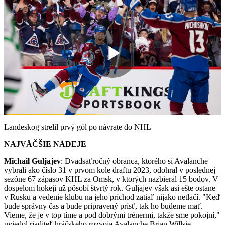
Play
Video
Landeskog strelil prvý gól po návrate do NHL
NAJVÄČŠIE NÁDEJE
Michail Guljajev
: Dvadsaťročný obranca, ktorého si Avalanche
vybrali ako číslo 31 v prvom kole draftu 2023, odohral v poslednej
sezóne 67 zápasov KHL za Omsk, v ktorých nazbieral 15 bodov. V
dospelom hokeji už pôsobí štvrtý rok. Guljajev však asi ešte ostane
v Rusku a vedenie klubu na jeho príchod zatiaľ nijako netlačí. "Keď
bude správny čas a bude pripravený prísť, tak ho budeme mať.
Vieme, že je v top tíme a pod dobrými trénermi, takže sme pokojní,"
uviedol riaditeľ hráčskeho rozvoja Avalanche Brian Willsie.