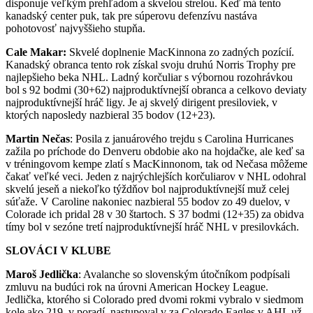
disponuje veľkým prehľadom a skvelou strelou. Keď má tento
kanadský center puk, tak pre súperovu defenzívu nastáva
pohotovosť najvyššieho stupňa.
Cale Makar:
Skvelé doplnenie MacKinnona zo zadných pozícií.
Kanadský obranca tento rok získal svoju druhú Norris Trophy pre
najlepšieho beka NHL. Ladný korčuliar s výbornou rozohrávkou
bol s 92 bodmi (30+62) najproduktívnejší obranca a celkovo deviaty
najproduktívnejší hráč ligy. Je aj skvelý dirigent presiloviek, v
ktorých naposledy nazbieral 35 bodov (12+23).
Martin Nečas
: Posila z januárového trejdu s Carolina Hurricanes
zažila po príchode do Denveru obdobie ako na hojdačke, ale keď sa
v tréningovom kempe zlatí s MacKinnonom, tak od Nečasa môžeme
čakať veľké veci. Jeden z najrýchlejších korčuliarov v NHL odohral
skvelú jeseň a niekoľko týždňov bol najproduktívnejší muž celej
súťaže. V Caroline nakoniec nazbieral 55 bodov zo 49 duelov, v
Colorade ich pridal 28 v 30 štartoch. S 37 bodmi (12+35) za obidva
tímy bol v sezóne tretí najproduktívnejší hráč NHL v presilovkách.
SLOVÁCI V KLUBE
Maroš Jedlička
: Avalanche so slovenským útočníkom podpísali
zmluvu na budúci rok na úrovni American Hockey League.
Jedlička, ktorého si Colorado pred dvomi rokmi vybralo v siedmom
kole ako 219. v poradí, nastupoval v za Colorado Eagles v AHL už