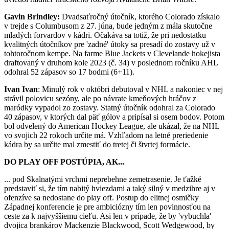
Gavin Brindley:
Dvadsaťročný útočník, ktorého Colorado získalo
v trejde s Columbusom z 27. júna, bude jedným z mála skutočne
mladých forvardov v kádri. Očakáva sa totiž, že pri nedostatku
kvalitných útočníkov pre 'zadné' útoky sa presadí do zostavy už v
tohtoročnom kempe. Na farme Blue Jackets v Clevelande hokejista
draftovaný v druhom kole 2023 (č. 34) v poslednom ročníku AHL
odohral 52 zápasov so 17 bodmi (6+11).
Ivan Ivan
: Minulý rok v októbri debutoval v NHL a nakoniec v nej
strávil polovicu sezóny, ale po návrate kmeňových hráčov z
maródky vypadol zo zostavy. Statný útočník odohral za Colorado
40 zápasov, v ktorých dal päť gólov a pripísal si osem bodov. Potom
bol odvelený do American Hockey League, ale ukázal, že na NHL
vo svojich 22 rokoch určite má. Vzhľadom na letné preriedenie
kádra by sa určite mal zmestiť do tretej či štvrtej formácie.
DO PLAY OFF POSTÚPIA, AK...
... pod Skalnatými vrchmi neprebehne zemetrasenie. Je ťažké
predstaviť si, že tím nabitý hviezdami a taký silný v medzihre aj v
ofenzíve sa nedostane do play off. Postup do elitnej osmičky
Západnej konferencie je pre ambiciózny tím len povinnosťou na
ceste za k najvyššiemu cieľu. Asi len v prípade, že by 'vybuchla'
dvojica brankárov Mackenzie Blackwood, Scott Wedgewood, by