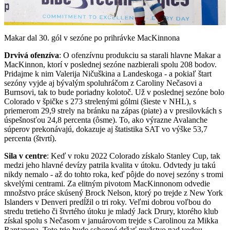
Video
Makar dal 30. gól v sezóne po prihrávke MacKinnona
Drvivá ofenzíva
: O ofenzívnu produkciu sa starali hlavne Makar a
MacKinnon, ktorí v poslednej sezóne nazbierali spolu 208 bodov.
Pridajme k nim Valerija Ničuškina a Landeskoga - a pokiaľ štart
sezóny vyjde aj bývalým spoluhráčom z Caroliny Nečasovi a
Burnsovi, tak to bude poriadny kolotoč. Už v poslednej sezóne bolo
Colorado v špičke s 273 strelenými gólmi (šieste v NHL), s
priemerom 29,9 strely na bránku na zápas (piate) a v presilovkách s
úspešnosťou 24,8 percenta (ôsme). To, ako výrazne Avalanche
súperov prekonávajú, dokazuje aj štatistika SAT vo výške 53,7
percenta (štvrtí).
Sila v centre
: Keď v roku 2022 Colorado získalo Stanley Cup, tak
medzi jeho hlavné devízy patrila kvalita v útoku. Odvtedy ju takú
nikdy nemalo - až do tohto roka, keď pôjde do novej sezóny s tromi
skvelými centrami. Za elitným pivotom MacKinnonom odvedie
množstvo práce skúsený Brock Nelson, ktorý po trejde z New York
Islanders v Denveri predĺžil o tri roky. Veľmi dobrou voľbou do
stredu tretieho či štvrtého útoku je mladý Jack Drury, ktorého klub
získal spolu s Nečasom v januárovom trejde s Carolinou za Mikka
Rantanena. Toto trio bude schopné držať mužstvo nad vodou