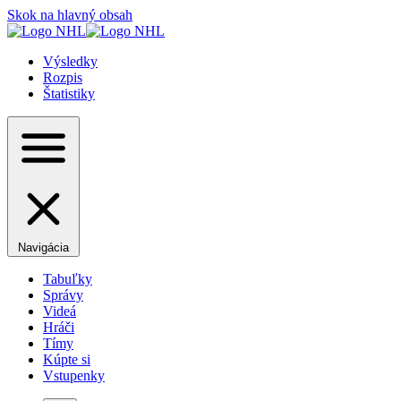
Skok na hlavný obsah
Výsledky
Rozpis
Štatistiky
Navigácia
Tabuľky
Správy
Videá
Hráči
Tímy
Kúpte si
Vstupenky