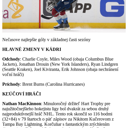
Play
Video
Nečasove najlepšie góly v základnej časti sezóny
HLAVNÉ ZMENY V KÁDRI
Odchody
: Charlie Coyle, Miles Wood (obaja Columbus Blue
Jackets), Jonathan Drouin (New York Islanders), Ryan Lindgren
(Seattle Kraken), Joel Kiviranta, Erik Johnson (obaja nechránení
voľní hráči)
Príchody
: Brent Burns (Carolina Hurricanes)
KĽÚČOVÍ HRÁČI
Nathan MacKinnon
: Minuloročný držiteľ Hart Trophy pre
najužitočnejšieho hokejistu ligy bol dvakrát za sebou druhý
najproduktívnejší hráč NHL. Tento rok skončil so 116 bodmi
(32+84) v 79 štartoch o päť zápisov za Nikitom Kučerovom z
Tampa Bay Lightning. Korčuliar s fantastickým zrýchlením