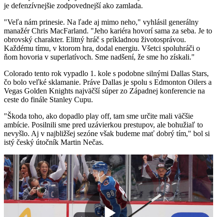
je defenzívnejšie zodpovednejší ako zamlada.
"Veľa nám prinesie. Na ľade aj mimo neho," vyhlásil generálny
manažér Chris MacFarland. "Jeho kariéra hovorí sama za seba. Je to
obrovský charakter. Elitný hráč s príkladnou životosprávou.
Každému tímu, v ktorom hra, dodal energiu. Všetci spoluhráči o
ňom hovoria v superlatívoch. Sme nadšení, že sme ho získali."
Colorado tento rok vypadlo 1. kole s podobne silnými Dallas Stars,
čo bolo veľké sklamanie. Práve Dallas je spolu s Edmonton Oilers a
Vegas Golden Knights najväčší súper zo Západnej konferencie na
ceste do finále Stanley Cupu.
"Škoda toho, ako dopadlo play off, tam sme určite mali väčšie
ambície. Posilnili sme pred uzávierkou prestupov, ale bohužiaľ to
nevyšlo. Aj v najbližšej sezóne však budeme mať dobrý tím," bol si
istý český útočník Martin Nečas.