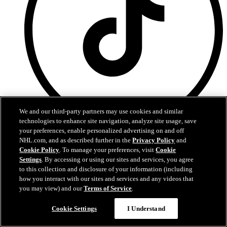
We and our third-party partners may use cookies and similar
technologies to enhance site navigation, analyze site usage, save
your preferences, enable personalized advertising on and off
TikTok
NHL.com, and as described further in the
Privacy Policy
and
Cookie Policy
. To manage your preferences, visit
Cookie
Podmienky poskytovania služieb
Settings
. By accessing or using our sites and services, you agree
Zásady ochrany osobných údajov
to this collection and disclosure of your information (including
Zásady Používania Súborov Cookie
how you interact with our sites and services and any videos that
Nastavenie cookies
you may view) and our
Terms of Service
.
Cookie Settings
I Understand