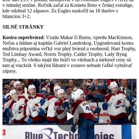
v minulej sezóne. Ročník začal za Kometu Brno v českej extralige,
kde odohral 12 zápasov. Za Eagles naskočil na 18 duelov s
bilanciou 3+2.
SILNÉ STRÁNKY
Kostra superhviezd
: Vzadu Makar či Burns, vpredu MacKinnon,
Nečas a hádam aj kapitán Gabriel Landeskog. Upgradovaná kostra
mužstva pripomína veľký voz plný hviezd a osobností. Hart Trophy,
Ted Lindsay Award, Norris Trophy, Calder Trophy, Lady Byng
Trophy... To všetko majú títo hráči vo vitrínach a niektoré ceny sú
tam aj viackrát. S takými lídrami v zostave nebude ťažké vyhrávať
zápasy.
Play