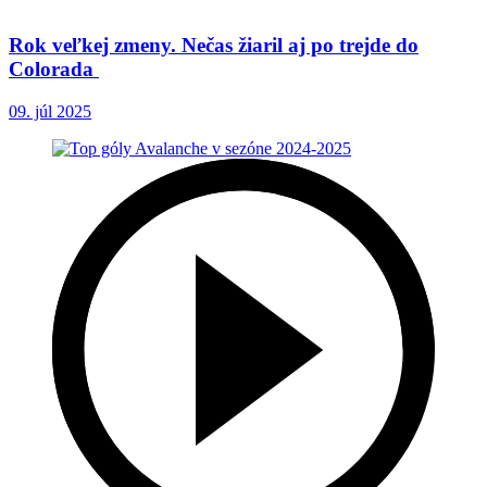
Rok veľkej zmeny. Nečas žiaril aj po trejde do
Colorada
09. júl 2025