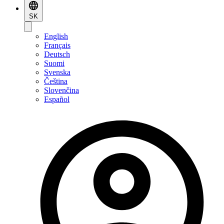
SK
English
Français
Deutsch
Suomi
Svenska
Čeština
Slovenčina
Español