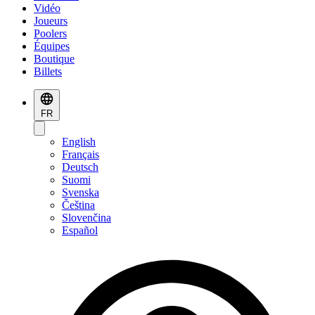
Vidéo
Joueurs
Poolers
Équipes
Boutique
Billets
FR
English
Français
Deutsch
Suomi
Svenska
Čeština
Slovenčina
Español