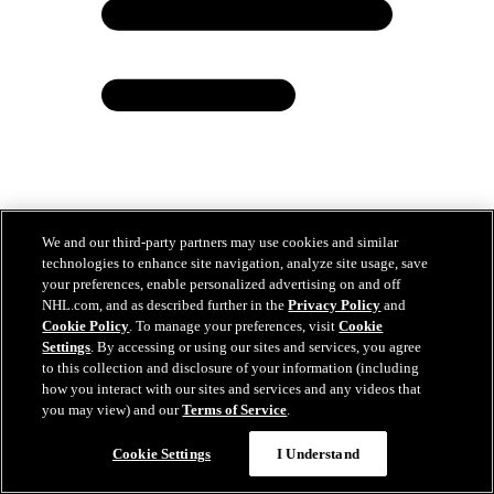
MacFarland: Une décision réfléchie, au « moment
We and our third-party partners may use cookies and similar
technologies to enhance site navigation, analyze site usage, save
opportun »
your preferences, enable personalized advertising on and off
NHL.com, and as described further in the
Privacy Policy
and
25 janv. 2025
Cookie Policy
. To manage your preferences, visit
Cookie
Settings
. By accessing or using our sites and services, you agree
to this collection and disclosure of your information (including
how you interact with our sites and services and any videos that
you may view) and our
Terms of Service
.
Cookie Settings
I Understand