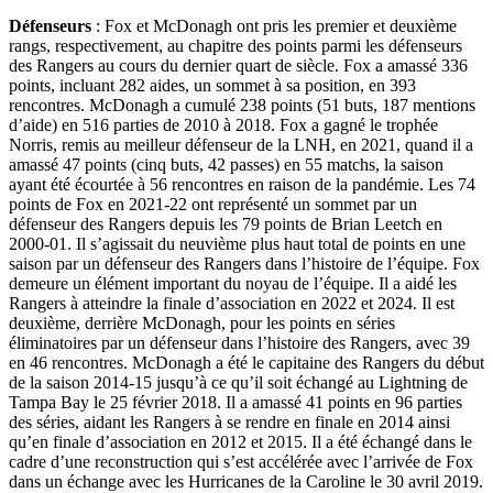
Défenseurs
: Fox et McDonagh ont pris les premier et deuxième
rangs, respectivement, au chapitre des points parmi les défenseurs
des Rangers au cours du dernier quart de siècle. Fox a amassé 336
points, incluant 282 aides, un sommet à sa position, en 393
rencontres. McDonagh a cumulé 238 points (51 buts, 187 mentions
d’aide) en 516 parties de 2010 à 2018. Fox a gagné le trophée
Norris, remis au meilleur défenseur de la LNH, en 2021, quand il a
amassé 47 points (cinq buts, 42 passes) en 55 matchs, la saison
ayant été écourtée à 56 rencontres en raison de la pandémie. Les 74
points de Fox en 2021-22 ont représenté un sommet par un
défenseur des Rangers depuis les 79 points de Brian Leetch en
2000-01. Il s’agissait du neuvième plus haut total de points en une
saison par un défenseur des Rangers dans l’histoire de l’équipe. Fox
demeure un élément important du noyau de l’équipe. Il a aidé les
Rangers à atteindre la finale d’association en 2022 et 2024. Il est
deuxième, derrière McDonagh, pour les points en séries
éliminatoires par un défenseur dans l’histoire des Rangers, avec 39
en 46 rencontres. McDonagh a été le capitaine des Rangers du début
de la saison 2014-15 jusqu’à ce qu’il soit échangé au Lightning de
Tampa Bay le 25 février 2018. Il a amassé 41 points en 96 parties
des séries, aidant les Rangers à se rendre en finale en 2014 ainsi
qu’en finale d’association en 2012 et 2015. Il a été échangé dans le
cadre d’une reconstruction qui s’est accélérée avec l’arrivée de Fox
dans un échange avec les Hurricanes de la Caroline le 30 avril 2019.