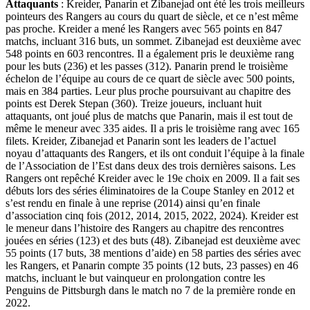
Attaquants
: Kreider, Panarin et Zibanejad ont été les trois meilleurs
pointeurs des Rangers au cours du quart de siècle, et ce n’est même
pas proche. Kreider a mené les Rangers avec 565 points en 847
matchs, incluant 316 buts, un sommet. Zibanejad est deuxième avec
548 points en 603 rencontres. Il a également pris le deuxième rang
pour les buts (236) et les passes (312). Panarin prend le troisième
échelon de l’équipe au cours de ce quart de siècle avec 500 points,
mais en 384 parties. Leur plus proche poursuivant au chapitre des
points est Derek Stepan (360). Treize joueurs, incluant huit
attaquants, ont joué plus de matchs que Panarin, mais il est tout de
même le meneur avec 335 aides. Il a pris le troisième rang avec 165
filets. Kreider, Zibanejad et Panarin sont les leaders de l’actuel
noyau d’attaquants des Rangers, et ils ont conduit l’équipe à la finale
de l’Association de l’Est dans deux des trois dernières saisons. Les
Rangers ont repêché Kreider avec le 19e choix en 2009. Il a fait ses
débuts lors des séries éliminatoires de la Coupe Stanley en 2012 et
s’est rendu en finale à une reprise (2014) ainsi qu’en finale
d’association cinq fois (2012, 2014, 2015, 2022, 2024). Kreider est
le meneur dans l’histoire des Rangers au chapitre des rencontres
jouées en séries (123) et des buts (48). Zibanejad est deuxième avec
55 points (17 buts, 38 mentions d’aide) en 58 parties des séries avec
les Rangers, et Panarin compte 35 points (12 buts, 23 passes) en 46
matchs, incluant le but vainqueur en prolongation contre les
Penguins de Pittsburgh dans le match no 7 de la première ronde en
2022.