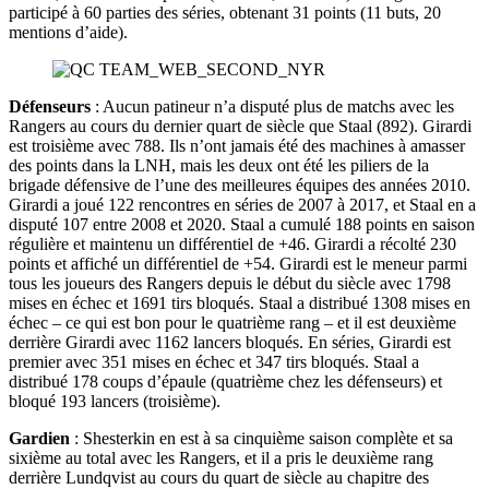
participé à 60 parties des séries, obtenant 31 points (11 buts, 20
mentions d’aide).
Défenseurs
: Aucun patineur n’a disputé plus de matchs avec les
Rangers au cours du dernier quart de siècle que Staal (892). Girardi
est troisième avec 788. Ils n’ont jamais été des machines à amasser
des points dans la LNH, mais les deux ont été les piliers de la
brigade défensive de l’une des meilleures équipes des années 2010.
Girardi a joué 122 rencontres en séries de 2007 à 2017, et Staal en a
disputé 107 entre 2008 et 2020. Staal a cumulé 188 points en saison
régulière et maintenu un différentiel de +46. Girardi a récolté 230
points et affiché un différentiel de +54. Girardi est le meneur parmi
tous les joueurs des Rangers depuis le début du siècle avec 1798
mises en échec et 1691 tirs bloqués. Staal a distribué 1308 mises en
échec – ce qui est bon pour le quatrième rang – et il est deuxième
derrière Girardi avec 1162 lancers bloqués. En séries, Girardi est
premier avec 351 mises en échec et 347 tirs bloqués. Staal a
distribué 178 coups d’épaule (quatrième chez les défenseurs) et
bloqué 193 lancers (troisième).
Gardien
: Shesterkin en est à sa cinquième saison complète et sa
sixième au total avec les Rangers, et il a pris le deuxième rang
derrière Lundqvist au cours du quart de siècle au chapitre des