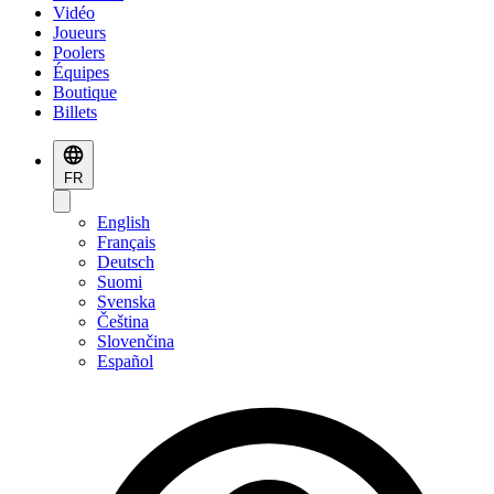
Vidéo
Joueurs
Poolers
Équipes
Boutique
Billets
FR
English
Français
Deutsch
Suomi
Svenska
Čeština
Slovenčina
Español