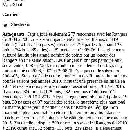
Marc Staal
Gardiens
Igor Shesterkin
Attaquants
: Jagr a joué seulement 277 rencontres avec les Rangers
de 2004 à 2008, mais son impact a été immense. Il a inscrit 319
points (124 buts, 195 passes) lors de ces 277 parties, incluant 123
points (54 buts, 69 aides) en 82 matchs en 2005-06. Il s’agit encore
aujourd’hui du plus grand nombre de points par un joueur des
Rangers en une seule saison. Les Rangers n’ont pas participé aux
séries entre 1998 et 2004, mais aidé par le rendement de Jagr, ils y
ont participé en 2006, 2007 et 2008 (il n’y a pas eu de saison en
2004-05). Stepan a été le centre numéro un des Rangers durant leurs
bonnes saisons des années 2010, incluant une présence en finale en
2014 et des parcours jusqu’en finale d’association en 2012 et 2015.
Il a amassé 360 points (128 buts, 232 mentions d’aide) en 515
rencontres de 2010 à 2017. Stepan a également obtenu 49 points (19
buts, 30 passes) en 97 parties des séries, le quatrième plus haut total
de matchs joués par un patineur dans l’histoire de l’équipe. Son
moment le plus mémorable a été son but en prolongation dans le
match no 7 contre les Capitals de Washington en deuxième ronde en
2015. Zuccarello a disputé 509 rencontres avec les Rangers de 2010
à 2019, cumulant 352 points (113 buts, 239 aides). Il a également