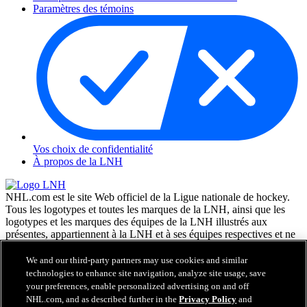
Paramètres des témoins
Vos choix de confidentialité
À propos de la LNH
NHL.com est le site Web officiel de la Ligue nationale de hockey.
Tous les logotypes et toutes les marques de la LNH, ainsi que les
logotypes et les marques des équipes de la LNH illustrés aux
présentes, appartiennent à la LNH et à ses équipes respectives et ne
peuvent être reproduits sans le consentement préalable écrit de NHL
Enterprises, L.P. © LNH 2026. Tous droits réservés. Tous les
We and our third-party partners may use cookies and similar
chandails d'équipe de la LNH personnalisés avec les noms des
technologies to enhance site navigation, analyze site usage, save
joueurs de la LNH et leurs numéros sont officiellement sous license
your preferences, enable personalized advertising on and off
de la LNH et de l'AJLNH. Le mot servant de marque Zamboni et la
NHL.com, and as described further in the
Privacy Policy
and