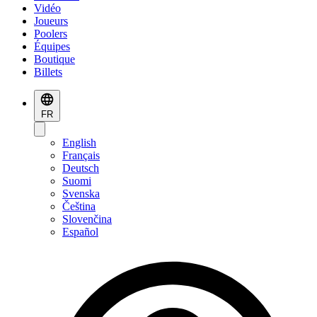
Vidéo
Joueurs
Poolers
Équipes
Boutique
Billets
FR
English
Français
Deutsch
Suomi
Svenska
Čeština
Slovenčina
Español