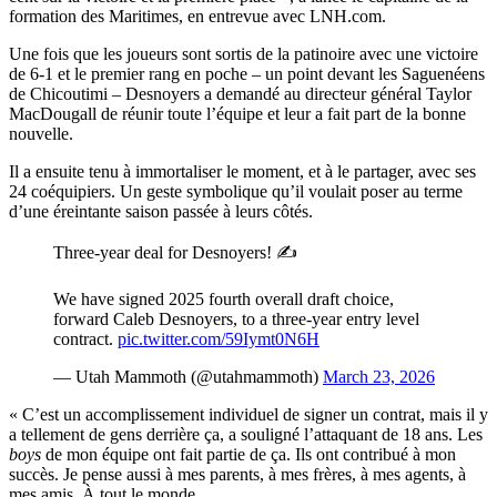
formation des Maritimes, en entrevue avec LNH.com.
Une fois que les joueurs sont sortis de la patinoire avec une victoire
de 6-1 et le premier rang en poche – un point devant les Saguenéens
de Chicoutimi – Desnoyers a demandé au directeur général Taylor
MacDougall de réunir toute l’équipe et leur a fait part de la bonne
nouvelle.
Il a ensuite tenu à immortaliser le moment, et à le partager, avec ses
24 coéquipiers. Un geste symbolique qu’il voulait poser au terme
d’une éreintante saison passée à leurs côtés.
Three-year deal for Desnoyers! ✍️
We have signed 2025 fourth overall draft choice,
forward Caleb Desnoyers, to a three-year entry level
contract.
pic.twitter.com/59Iymt0N6H
— Utah Mammoth (@utahmammoth)
March 23, 2026
« C’est un accomplissement individuel de signer un contrat, mais il y
a tellement de gens derrière ça, a souligné l’attaquant de 18 ans. Les
boys
de mon équipe ont fait partie de ça. Ils ont contribué à mon
succès. Je pense aussi à mes parents, à mes frères, à mes agents, à
mes amis. À tout le monde.