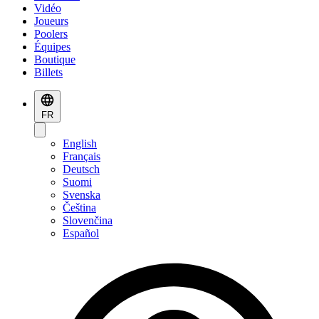
Vidéo
Joueurs
Poolers
Équipes
Boutique
Billets
FR
English
Français
Deutsch
Suomi
Svenska
Čeština
Slovenčina
Español