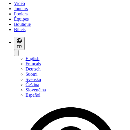
Vidéo
Joueurs
Poolers
Équipes
Boutique
Billets
FR
English
Français
Deutsch
Suomi
Svenska
Čeština
Slovenčina
Español