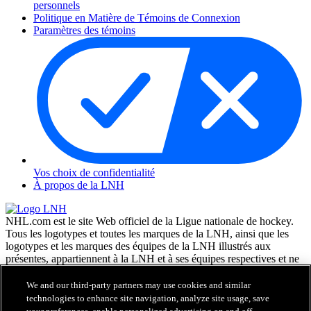
personnels
Politique en Matière de Témoins de Connexion
Paramètres des témoins
Vos choix de confidentialité
À propos de la LNH
NHL.com est le site Web officiel de la Ligue nationale de hockey.
Tous les logotypes et toutes les marques de la LNH, ainsi que les
logotypes et les marques des équipes de la LNH illustrés aux
présentes, appartiennent à la LNH et à ses équipes respectives et ne
peuvent être reproduits sans le consentement préalable écrit de NHL
Enterprises, L.P. © LNH 2026. Tous droits réservés. Tous les
We and our third-party partners may use cookies and similar
chandails d'équipe de la LNH personnalisés avec les noms des
technologies to enhance site navigation, analyze site usage, save
joueurs de la LNH et leurs numéros sont officiellement sous license