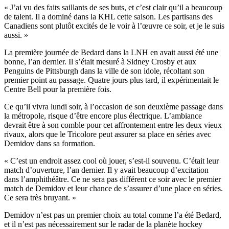
« J’ai vu des faits saillants de ses buts, et c’est clair qu’il a beaucoup
de talent. Il a dominé dans la KHL cette saison. Les partisans des
Canadiens sont plutôt excités de le voir à l’œuvre ce soir, et je le suis
aussi. »
La première journée de Bedard dans la LNH en avait aussi été une
bonne, l’an dernier. Il s’était mesuré à Sidney Crosby et aux
Penguins de Pittsburgh dans la ville de son idole, récoltant son
premier point au passage. Quatre jours plus tard, il expérimentait le
Centre Bell pour la première fois.
Ce qu’il vivra lundi soir, à l’occasion de son deuxième passage dans
la métropole, risque d’être encore plus électrique. L’ambiance
devrait être à son comble pour cet affrontement entre les deux vieux
rivaux, alors que le Tricolore peut assurer sa place en séries avec
Demidov dans sa formation.
« C’est un endroit assez cool où jouer, s’est-il souvenu. C’était leur
match d’ouverture, l’an dernier. Il y avait beaucoup d’excitation
dans l’amphithéâtre. Ce ne sera pas différent ce soir avec le premier
match de Demidov et leur chance de s’assurer d’une place en séries.
Ce sera très bruyant. »
Demidov n’est pas un premier choix au total comme l’a été Bedard,
et il n’est pas nécessairement sur le radar de la planète hockey