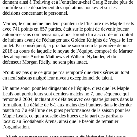
donnant ainsi à Treliving et à l’entraîneur-chef Craig Berube plus de
contrôle sur le département des opérations hockey et sur les
décisions concernant le personnel.
Marner, le cinquième meilleur pointeur de l’histoire des Maple Leafs
avec 741 points en 657 parties, était sur le point de devenir joueur
autonome sans compensation, alors Toronto lui a accordé un contrat
de huit ans avant de l'échanger aux Golden Knights de Vegas le 1er
juillet. Par conséquent, la prochaine saison sera la première depuis
2016 au cours de laquelle le noyau de l’équipe, composé de Marner,
des attaquants Auston Matthews et William Nylander, et du
défenseur Morgan Rielly, ne sera plus intact.
N'oubliez pas que ce groupe n’a remporté que deux séries au total
en neuf saisons malgré leur niveau exceptionnel de talent.
Un autre souci pour les dirigeants de l’équipe, c’est que les Maple
Leafs ont perdu leurs sept derniers matchs no 7, une séquence qui
remonte à 2004, incluant six défaites avec ces quatre joueurs dans la
formation. La défaite de 6-1 aux mains des Panthers dans le dernier
match no 7 a été l’une des pires performances de la saison pour les
Maple Leafs, ce qui a suscité des huées de la part des partisans
locaux au Scotiabank Arena, ainsi que le besoin de remanier
l’organisation.