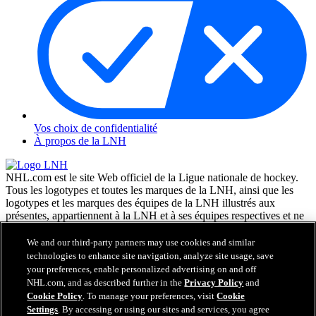
Vos choix de confidentialité
À propos de la LNH
NHL.com est le site Web officiel de la Ligue nationale de hockey.
Tous les logotypes et toutes les marques de la LNH, ainsi que les
logotypes et les marques des équipes de la LNH illustrés aux
présentes, appartiennent à la LNH et à ses équipes respectives et ne
peuvent être reproduits sans le consentement préalable écrit de NHL
Enterprises, L.P. © LNH 2026. Tous droits réservés. Tous les
We and our third-party partners may use cookies and similar
chandails d'équipe de la LNH personnalisés avec les noms des
technologies to enhance site navigation, analyze site usage, save
joueurs de la LNH et leurs numéros sont officiellement sous license
your preferences, enable personalized advertising on and off
de la LNH et de l'AJLNH. Le mot servant de marque Zamboni et la
NHL.com, and as described further in the
Privacy Policy
and
configuration de la surfaceuse Zamboni sont des marques de
Cookie Policy
. To manage your preferences, visit
Cookie
commerce déposées de Frank J. Zamboni & Co., Inc. © Frank J.
Settings
. By accessing or using our sites and services, you agree