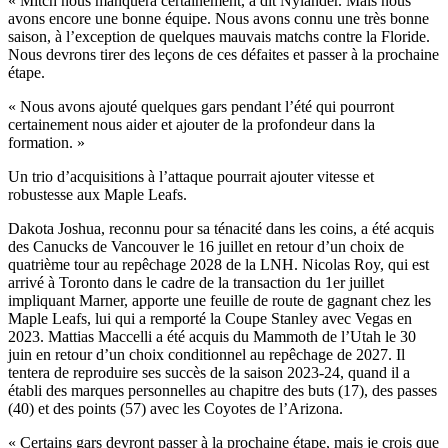
« Mitch nous manquera certainement, a dit Nylander. Mais nous
avons encore une bonne équipe. Nous avons connu une très bonne
saison, à l’exception de quelques mauvais matchs contre la Floride.
Nous devrons tirer des leçons de ces défaites et passer à la prochaine
étape.
« Nous avons ajouté quelques gars pendant l’été qui pourront
certainement nous aider et ajouter de la profondeur dans la
formation. »
Un trio d’acquisitions à l’attaque pourrait ajouter vitesse et
robustesse aux Maple Leafs.
Dakota Joshua, reconnu pour sa ténacité dans les coins, a été acquis
des Canucks de Vancouver le 16 juillet en retour d’un choix de
quatrième tour au repêchage 2028 de la LNH. Nicolas Roy, qui est
arrivé à Toronto dans le cadre de la transaction du 1er juillet
impliquant Marner, apporte une feuille de route de gagnant chez les
Maple Leafs, lui qui a remporté la Coupe Stanley avec Vegas en
2023. Mattias Maccelli a été acquis du Mammoth de l’Utah le 30
juin en retour d’un choix conditionnel au repêchage de 2027. Il
tentera de reproduire ses succès de la saison 2023-24, quand il a
établi des marques personnelles au chapitre des buts (17), des passes
(40) et des points (57) avec les Coyotes de l’Arizona.
« Certains gars devront passer à la prochaine étape, mais je crois que