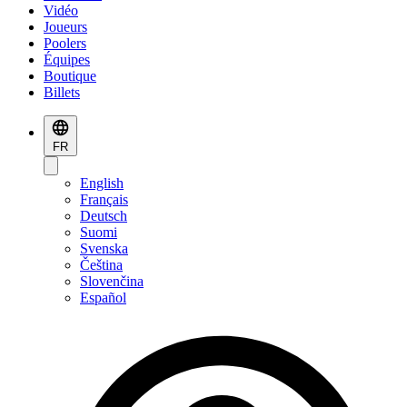
Vidéo
Joueurs
Poolers
Équipes
Boutique
Billets
FR
English
Français
Deutsch
Suomi
Svenska
Čeština
Slovenčina
Español