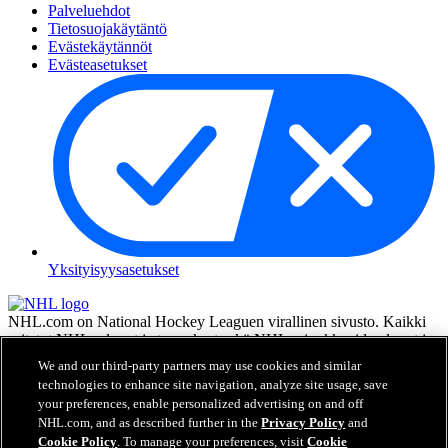
Palveluehdot
Tietosuojakäytäntö
Evästekäytännöt
Evästeasetukset
Yksityisyysasetukset
NHL.com on National Hockey Leaguen virallinen sivusto. Kaikki
esitetyt NHL:n logot ja tunnukset sekä NHL:n joukkueiden logot ja
tunnukset ovat NHL:n ja sen joukkueiden omaisuutta, eikä niitä saa
We and our third-party partners may use cookies and similar
toisintaa ilman NHL Enterprises, L.P.:n hyväksyntää. © NHL 2026.
technologies to enhance site navigation, analyze site usage, save
Kaikki oikeudet pidätetään. Kaikki NHL-joukkueiden pelaajien
your preferences, enable personalized advertising on and off
nimillä ja numeroilla varustetut pelipaidat ovat virallisesti NHL:n ja
NHL.com, and as described further in the
Privacy Policy
and
NHLPA:n lisenssin alla. Zambonin merkki ja Zamboni-jääkoneen
Cookie Policy
. To manage your preferences, visit
Cookie
rakenne ovat rekisteröityjä tavaramerkkejä, jotka omistaa Frank J.