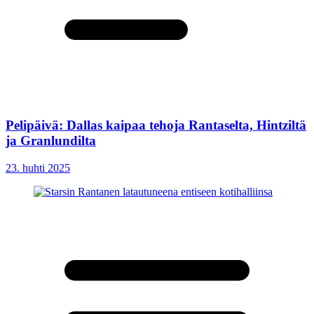
Pelipäivä: Dallas kaipaa tehoja Rantaselta, Hintziltä
ja Granlundilta
23. huhti 2025