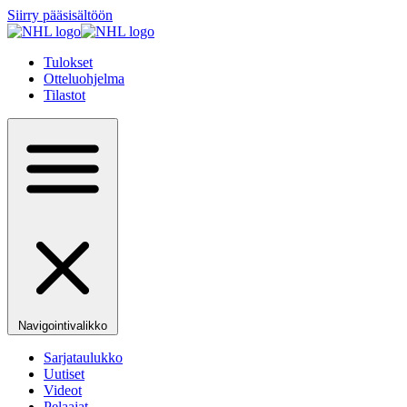
Siirry pääsisältöön
Tulokset
Otteluohjelma
Tilastot
Navigointivalikko
Sarjataulukko
Uutiset
Videot
Pelaajat