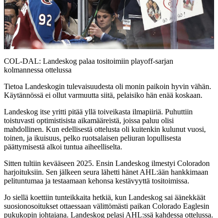
Play
Video
COL-DAL: Landeskog palaa tositoimiin playoff-sarjan
kolmannessa ottelussa
Tietoa Landeskogin tulevaisuudesta oli monin paikoin hyvin vähän.
Käytännössä ei ollut varmuutta siitä, pelaisiko hän enää koskaan.
Landeskog itse yritti pitää yllä toiveikasta ilmapiiriä. Puhuttiin
toistuvasti optimistisista aikamääreistä, joissa paluu olisi
mahdollinen. Kun edellisestä ottelusta oli kuitenkin kulunut vuosi,
toinen, ja ikuisuus, pelko ruotsalaisen peliuran lopullisesta
päättymisestä alkoi tuntua aiheelliselta.
Sitten tultiin kevääseen 2025. Ensin Landeskog ilmestyi Coloradon
harjoituksiin. Sen jälkeen seura lähetti hänet AHL:ään hankkimaan
pelituntumaa ja testaamaan kehonsa kestävyyttä tositoimissa.
Jo siellä koettiin tunteikkaita hetkiä, kun Landeskog sai äänekkäät
suosionosoitukset ottaessaan välittömästi paikan Colorado Eaglesin
pukukopin johtajana. Landeskog pelasi AHL:ssä kahdessa ottelussa.