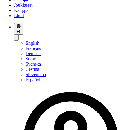
Joukkueet
Kauppa
Liput
FI
English
Français
Deutsch
Suomi
Svenska
Čeština
Slovenčina
Español