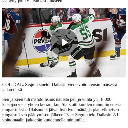
jäähyily johti Starsin tasoitukseen.
Play
Video
COL-DAL: Seguin sinetöi Dallasin vierasvoiton ensimmäisessä
jatkoerässä
Sen jälkeen tuli mahdollisuus naulata peli ja villitä yli 18 000
katsojaa vielä yhden kerran, kun Stars otti kuuden minuutin edestä
rangaistuksia. Tilaisuudet jäivät hyödyntämättä, ja pian viimeisen
rangaistuksen päättymisen jälkeen Tyler Seguin teki Dallasin 2-1
voittomaalin jatkoerän kuudennella minuutilla.