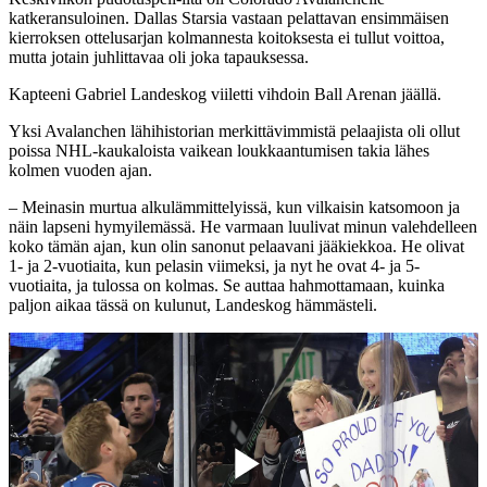
katkeransuloinen. Dallas Starsia vastaan pelattavan ensimmäisen
kierroksen ottelusarjan kolmannesta koitoksesta ei tullut voittoa,
mutta jotain juhlittavaa oli joka tapauksessa.
Kapteeni Gabriel Landeskog viiletti vihdoin Ball Arenan jäällä.
Yksi Avalanchen lähihistorian merkittävimmistä pelaajista oli ollut
poissa NHL-kaukaloista vaikean loukkaantumisen takia lähes
kolmen vuoden ajan.
– Meinasin murtua alkulämmittelyissä, kun vilkaisin katsomoon ja
näin lapseni hymyilemässä. He varmaan luulivat minun valehdelleen
koko tämän ajan, kun olin sanonut pelaavani jääkiekkoa. He olivat
1- ja 2-vuotiaita, kun pelasin viimeksi, ja nyt he ovat 4- ja 5-
vuotiaita, ja tulossa on kolmas. Se auttaa hahmottamaan, kuinka
paljon aikaa tässä on kulunut, Landeskog hämmästeli.