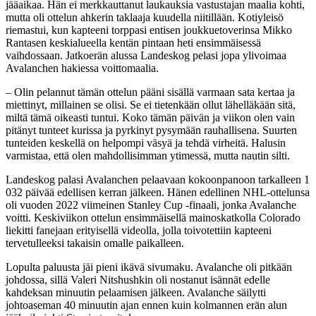
jääaikaa. Hän ei merkkauttanut laukauksia vastustajan maalia kohti,
mutta oli ottelun ahkerin taklaaja kuudella niitillään. Kotiyleisö
riemastui, kun kapteeni torppasi entisen joukkuetoverinsa Mikko
Rantasen keskialueella kentän pintaan heti ensimmäisessä
vaihdossaan. Jatkoerän alussa Landeskog pelasi jopa ylivoimaa
Avalanchen hakiessa voittomaalia.
– Olin pelannut tämän ottelun pääni sisällä varmaan sata kertaa ja
miettinyt, millainen se olisi. Se ei tietenkään ollut lähelläkään sitä,
miltä tämä oikeasti tuntui. Koko tämän päivän ja viikon olen vain
pitänyt tunteet kurissa ja pyrkinyt pysymään rauhallisena. Suurten
tunteiden keskellä on helpompi väsyä ja tehdä virheitä. Halusin
varmistaa, että olen mahdollisimman ytimessä, mutta nautin silti.
Landeskog palasi Avalanchen pelaavaan kokoonpanoon tarkalleen 1
032 päivää edellisen kerran jälkeen. Hänen edellinen NHL-ottelunsa
oli vuoden 2022 viimeinen Stanley Cup -finaali, jonka Avalanche
voitti. Keskiviikon ottelun ensimmäisellä mainoskatkolla Colorado
liekitti fanejaan erityisellä videolla, jolla toivotettiin kapteeni
tervetulleeksi takaisin omalle paikalleen.
Lopulta paluusta jäi pieni ikävä sivumaku. Avalanche oli pitkään
johdossa, sillä Valeri Nitshushkin oli nostanut isännät edelle
kahdeksan minuutin pelaamisen jälkeen. Avalanche säilytti
johtoaseman 40 minuutin ajan ennen kuin kolmannen erän alun