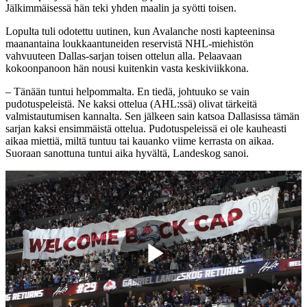
Jälkimmäisessä hän teki yhden maalin ja syötti toisen.
Lopulta tuli odotettu uutinen, kun Avalanche nosti kapteeninsa
maanantaina loukkaantuneiden reservistä NHL-miehistön
vahvuuteen Dallas-sarjan toisen ottelun alla. Pelaavaan
kokoonpanoon hän nousi kuitenkin vasta keskiviikkona.
– Tänään tuntui helpommalta. En tiedä, johtuuko se vain
pudotuspeleistä. Ne kaksi ottelua (AHL:ssä) olivat tärkeitä
valmistautumisen kannalta. Sen jälkeen sain katsoa Dallasissa tämän
sarjan kaksi ensimmäistä ottelua. Pudotuspeleissä ei ole kauheasti
aikaa miettiä, miltä tuntuu tai kauanko viime kerrasta on aikaa.
Suoraan sanottuna tuntui aika hyvältä, Landeskog sanoi.
Play