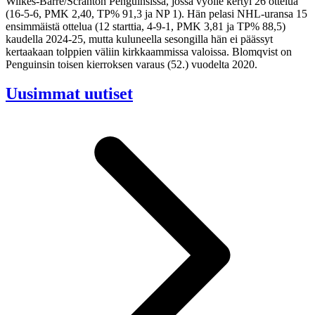
Wilkes-Barre/Scranton Penguinsissa, jossa vyölle kertyi 26 ottelua
(16-5-6, PMK 2,40, TP% 91,3 ja NP 1). Hän pelasi NHL-uransa 15
ensimmäistä ottelua (12 starttia, 4-9-1, PMK 3,81 ja TP% 88,5)
kaudella 2024-25, mutta kuluneella sesongilla hän ei päässyt
kertaakaan tolppien väliin kirkkaammissa valoissa. Blomqvist on
Penguinsin toisen kierroksen varaus (52.) vuodelta 2020.
Uusimmat uutiset