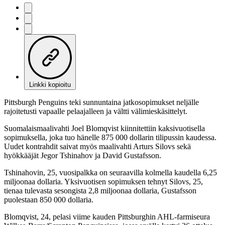
Linkki kopioitu
Pittsburgh Penguins teki sunnuntaina jatkosopimukset neljälle
rajoitetusti vapaalle pelaajalleen ja vältti välimieskäsittelyt.
Suomalaismaalivahti Joel Blomqvist kiinnitettiin kaksivuotisella
sopimuksella, joka tuo hänelle 875 000 dollarin tilipussin kaudessa.
Uudet kontrahdit saivat myös maalivahti Arturs Silovs sekä
hyökkääjät Jegor Tshinahov ja David Gustafsson.
Tshinahovin, 25, vuosipalkka on seuraavilla kolmella kaudella 6,25
miljoonaa dollaria. Yksivuotisen sopimuksen tehnyt Silovs, 25,
tienaa tulevasta sesongista 2,8 miljoonaa dollaria, Gustafsson
puolestaan 850 000 dollaria.
Blomqvist, 24, pelasi viime kauden Pittsburghin AHL-farmiseura