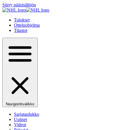
Siirry pääsisältöön
Tulokset
Otteluohjelma
Tilastot
Navigointivalikko
Sarjataulukko
Uutiset
Videot
Pelaajat