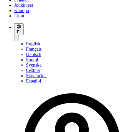
Joukkueet
Kauppa
Liput
FI
English
Français
Deutsch
Suomi
Svenska
Čeština
Slovenčina
Español