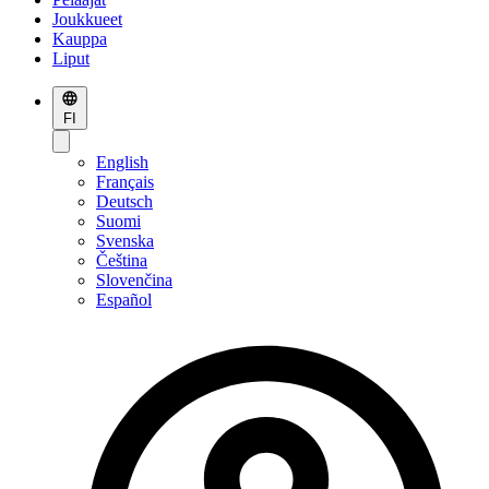
Joukkueet
Kauppa
Liput
FI
English
Français
Deutsch
Suomi
Svenska
Čeština
Slovenčina
Español