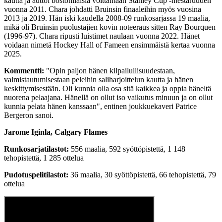
kautta ja auttoi bostonilaisia voittamaan Stanley Cup -mestaruuden
vuonna 2011. Chara johdatti Bruinsin finaaleihin myös vuosina
2013 ja 2019. Hän iski kaudella 2008-09 runkosarjassa 19 maalia,
mikä oli Bruinsin puolustajien kovin noteeraus sitten Ray Bourquen
(1996-97). Chara ripusti luistimet naulaan vuonna 2022. Hänet
voidaan nimetä Hockey Hall of Fameen ensimmäistä kertaa vuonna
2025.
Kommentti:
"Opin paljon hänen kilpailullisuudestaan,
valmistautumisestaan peleihin saliharjoittelun kautta ja hänen
keskittymisestään. Oli kunnia olla osa sitä kaikkea ja oppia häneltä
nuorena pelaajana. Hänellä on ollut iso vaikutus minuun ja on ollut
kunnia pelata hänen kanssaan", entinen joukkuekaveri Patrice
Bergeron sanoi.
Jarome Iginla, Calgary Flames
Runkosarjatilastot:
556 maalia, 592 syöttöpistettä, 1 148
tehopistettä, 1 285 ottelua
Pudotuspelitilastot:
36 maalia, 30 syöttöpistettä, 66 tehopistettä, 79
ottelua