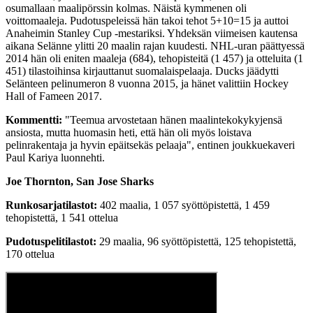
osumallaan maalipörssin kolmas. Näistä kymmenen oli
voittomaaleja. Pudotuspeleissä hän takoi tehot 5+10=15 ja auttoi
Anaheimin Stanley Cup -mestariksi. Yhdeksän viimeisen kautensa
aikana Selänne ylitti 20 maalin rajan kuudesti. NHL-uran päättyessä
2014 hän oli eniten maaleja (684), tehopisteitä (1 457) ja otteluita (1
451) tilastoihinsa kirjauttanut suomalaispelaaja. Ducks jäädytti
Selänteen pelinumeron 8 vuonna 2015, ja hänet valittiin Hockey
Hall of Fameen 2017.
Kommentti:
"Teemua arvostetaan hänen maalintekokykyjensä
ansiosta, mutta huomasin heti, että hän oli myös loistava
pelinrakentaja ja hyvin epäitsekäs pelaaja", entinen joukkuekaveri
Paul Kariya luonnehti.
Joe Thornton, San Jose Sharks
Runkosarjatilastot:
402 maalia, 1 057 syöttöpistettä, 1 459
tehopistettä, 1 541 ottelua
Pudotuspelitilastot:
29 maalia, 96 syöttöpistettä, 125 tehopistettä,
170 ottelua