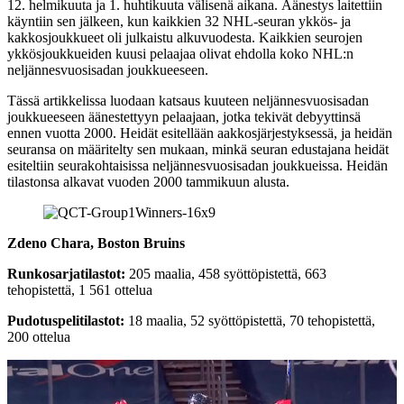
12. helmikuuta ja 1. huhtikuuta välisenä aikana. Äänestys laitettiin
käyntiin sen jälkeen, kun kaikkien 32 NHL-seuran ykkös- ja
kakkosjoukkueet oli julkaistu alkuvuodesta. Kaikkien seurojen
ykkösjoukkueiden kuusi pelaajaa olivat ehdolla koko NHL:n
neljännesvuosisadan joukkueeseen.
Tässä artikkelissa luodaan katsaus kuuteen neljännesvuosisadan
joukkueeseen äänestettyyn pelaajaan, jotka tekivät debyyttinsä
ennen vuotta 2000. Heidät esitellään aakkosjärjestyksessä, ja heidän
seuransa on määritelty sen mukaan, minkä seuran edustajana heidät
esiteltiin seurakohtaisissa neljännesvuosisadan joukkueissa. Heidän
tilastonsa alkavat vuoden 2000 tammikuun alusta.
Zdeno Chara, Boston Bruins
Runkosarjatilastot:
205 maalia, 458 syöttöpistettä, 663
tehopistettä, 1 561 ottelua
Pudotuspelitilastot:
18 maalia, 52 syöttöpistettä, 70 tehopistettä,
200 ottelua