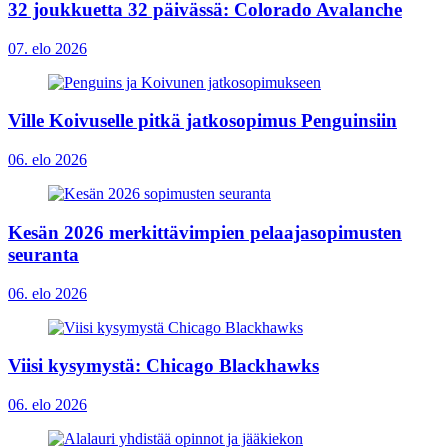
32 joukkuetta 32 päivässä: Colorado Avalanche
07. elo 2026
Ville Koivuselle pitkä jatkosopimus Penguinsiin
06. elo 2026
Kesän 2026 merkittävimpien pelaajasopimusten
seuranta
06. elo 2026
Viisi kysymystä: Chicago Blackhawks
06. elo 2026