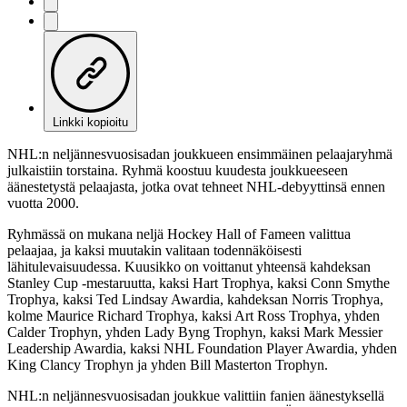
Linkki kopioitu
NHL:n neljännesvuosisadan joukkueen ensimmäinen pelaajaryhmä
julkaistiin torstaina. Ryhmä koostuu kuudesta joukkueeseen
äänestetystä pelaajasta, jotka ovat tehneet NHL-debyyttinsä ennen
vuotta 2000.
Ryhmässä on mukana neljä Hockey Hall of Fameen valittua
pelaajaa, ja kaksi muutakin valitaan todennäköisesti
lähitulevaisuudessa. Kuusikko on voittanut yhteensä kahdeksan
Stanley Cup -mestaruutta, kaksi Hart Trophya, kaksi Conn Smythe
Trophya, kaksi Ted Lindsay Awardia, kahdeksan Norris Trophya,
kolme Maurice Richard Trophya, kaksi Art Ross Trophya, yhden
Calder Trophyn, yhden Lady Byng Trophyn, kaksi Mark Messier
Leadership Awardia, kaksi NHL Foundation Player Awardia, yhden
King Clancy Trophyn ja yhden Bill Masterton Trophyn.
NHL:n neljännesvuosisadan joukkue valittiin fanien äänestyksellä