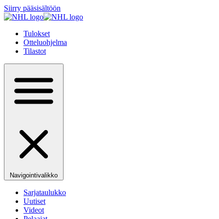
Siirry pääsisältöön
Tulokset
Otteluohjelma
Tilastot
Navigointivalikko
Sarjataulukko
Uutiset
Videot
Pelaajat