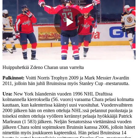
Play
Video
Huippuhetkiä Zdeno Charan uran varrelta
Palkinnot:
Voitti Norris Trophyn 2009 ja Mark Messier Awardin
2011, jolloin hän juhli Bruinsissa myös Stanley Cup -mestaruutta.
Ura:
New York Islandersin vuoden 1996 NHL Draftissa
kolmannella kierroksella (56. vuoro) varaama Chara pelasi kolmatta
kauttaan, kun kalenterissa kääntyi uusi vuosituhat. Vuodenvaihteen
2000 jälkeen hän on eniten otteluja NHL:ssä pelannut puolustaja ja
toiseksi eniten otteluja vyölleen kerännyt pelaaja hyökkääjä Patrick
Marleaun (1 583) jälkeen. Neljän Senatorsissa viettämänsä vuoden
jälkeen Chara solmi sopimuksen Bruinsin kanssa 2006, jolloin hänet
nimettiin myös joukkueen kapteeniksi. Hän pelasi Bruinsissa 14