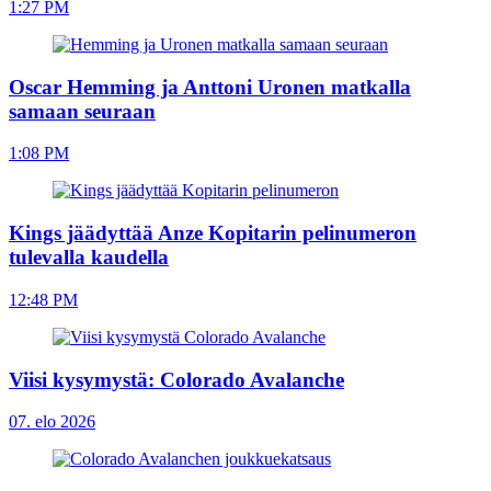
1:27 PM
Oscar Hemming ja Anttoni Uronen matkalla
samaan seuraan
1:08 PM
Kings jäädyttää Anze Kopitarin pelinumeron
tulevalla kaudella
12:48 PM
Viisi kysymystä: Colorado Avalanche
07. elo 2026