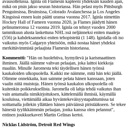
avausottelussa. Iginla oli Flamesin kapteeni yhdeksän kauden ajan,
mikä on pisin jakso seuran historiassa. Hän pelasi myös Pittsburgh
Penguinsissa, Bruinsissa, Colorado Avalanchessa ja Los Angeles
Kingsissä ennen kuin päätti uransa vuonna 2017. Iginla nimettiin
Hockey Hall of Fameen vuonna 2020, ja Flames jäädytti hänen
pelinumeronsa 12 vuonna 2019. Iginla on tehnyt vuoden 2000
tammikuun alusta laskettuna NHL:ssä neljänneksi eniten maaleja
(556) ja kahdeksanneksi eniten tehopisteitä (1 148). Iginlalla oli iso
vaikutus myös Calgaryn yhteisöön, mikä nostaa hänet yhdeksi
merkittävimmistä pelaajista Flamesin historiassa.
Kommentti:
"Hän on huolehtiva, hymyilevä ja karismaattinen
ihminen. Jäällä näimme vahvan pelaajan, joka laittoi kiekkoja
maaliin. Minulle Jaromesta teki täydellisen hänen työnsä
kaukaloiden ulkopuolella. Kaikki me näimme, mitä hän teki jäällä.
Olimme onnekkaita, kun saimme pelata hänen kanssaan, joten
vaalin niitä muistoja. Hänen työnsä kaukalon ulkopuolella oli
kuitenkin poikkeuksellista. Jaromella oli lahja tehdä vaikutus ihan
vain antamalla nimikirjoituksen, kättelemällä ihmisiä, käymällä
kouluissa, viettämällä aikaa hyväntekeväisyystapahtumissa tai
soittamalla jollekin yllättäen hänen päiväänsä piristääkseen. Se tekee
hänestä tyylikkäimmän pelaajan, jonka kanssa olen pelannut",
entinen joukkuekaveri Martin Gelinas kertoi.
Nicklas Lidström, Detroit Red Wings