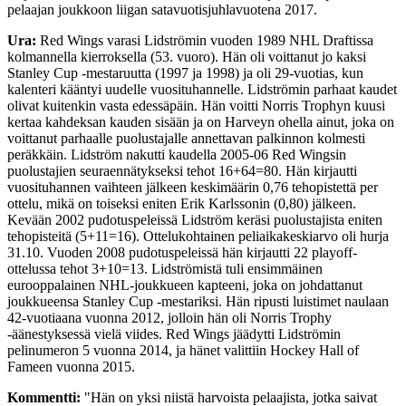
pelaajan joukkoon liigan satavuotisjuhlavuotena 2017.
Ura:
Red Wings varasi Lidströmin vuoden 1989 NHL Draftissa
kolmannella kierroksella (53. vuoro). Hän oli voittanut jo kaksi
Stanley Cup -mestaruutta (1997 ja 1998) ja oli 29-vuotias, kun
kalenteri kääntyi uudelle vuosituhannelle. Lidströmin parhaat kaudet
olivat kuitenkin vasta edessäpäin. Hän voitti Norris Trophyn kuusi
kertaa kahdeksan kauden sisään ja on Harveyn ohella ainut, joka on
voittanut parhaalle puolustajalle annettavan palkinnon kolmesti
peräkkäin. Lidström nakutti kaudella 2005-06 Red Wingsin
puolustajien seuraennätykseksi tehot 16+64=80. Hän kirjautti
vuosituhannen vaihteen jälkeen keskimäärin 0,76 tehopistettä per
ottelu, mikä on toiseksi eniten Erik Karlssonin (0,80) jälkeen.
Kevään 2002 pudotuspeleissä Lidström keräsi puolustajista eniten
tehopisteitä (5+11=16). Ottelukohtainen peliaikakeskiarvo oli hurja
31.10. Vuoden 2008 pudotuspeleissä hän kirjautti 22 playoff-
ottelussa tehot 3+10=13. Lidströmistä tuli ensimmäinen
eurooppalainen NHL-joukkueen kapteeni, joka on johdattanut
joukkueensa Stanley Cup -mestariksi. Hän ripusti luistimet naulaan
42-vuotiaana vuonna 2012, jolloin hän oli Norris Trophy
-äänestyksessä vielä viides. Red Wings jäädytti Lidströmin
pelinumeron 5 vuonna 2014, ja hänet valittiin Hockey Hall of
Fameen vuonna 2015.
Kommentti:
"Hän on yksi niistä harvoista pelaajista, jotka saivat