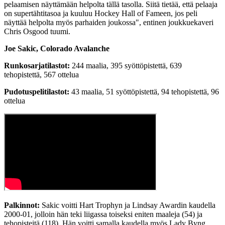
pelaamisen näyttämään helpolta tällä tasolla. Siitä tietää, että pelaaja
on supertähtitasoa ja kuuluu Hockey Hall of Fameen, jos peli
näyttää helpolta myös parhaiden joukossa", entinen joukkuekaveri
Chris Osgood tuumi.
Joe Sakic, Colorado Avalanche
Runkosarjatilastot:
244 maalia, 395 syöttöpistettä, 639
tehopistettä, 567 ottelua
Pudotuspelitilastot:
43 maalia, 51 syöttöpistettä, 94 tehopistettä, 96
ottelua
Palkinnot:
Sakic voitti Hart Trophyn ja Lindsay Awardin kaudella
2000-01, jolloin hän teki liigassa toiseksi eniten maaleja (54) ja
tehopisteitä (118). Hän voitti samalla kaudella myös Lady Byng