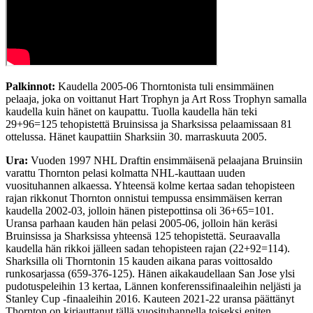
Palkinnot:
Kaudella 2005-06 Thorntonista tuli ensimmäinen
pelaaja, joka on voittanut Hart Trophyn ja Art Ross Trophyn samalla
kaudella kuin hänet on kaupattu. Tuolla kaudella hän teki
29+96=125 tehopistettä Bruinsissa ja Sharksissa pelaamissaan 81
ottelussa. Hänet kaupattiin Sharksiin 30. marraskuuta 2005.
Ura:
Vuoden 1997 NHL Draftin ensimmäisenä pelaajana Bruinsiin
varattu Thornton pelasi kolmatta NHL-kauttaan uuden
vuosituhannen alkaessa. Yhteensä kolme kertaa sadan tehopisteen
rajan rikkonut Thornton onnistui tempussa ensimmäisen kerran
kaudella 2002-03, jolloin hänen pistepottinsa oli 36+65=101.
Uransa parhaan kauden hän pelasi 2005-06, jolloin hän keräsi
Bruinsissa ja Sharksissa yhteensä 125 tehopistettä. Seuraavalla
kaudella hän rikkoi jälleen sadan tehopisteen rajan (22+92=114).
Sharksilla oli Thorntonin 15 kauden aikana paras voittosaldo
runkosarjassa (659-376-125). Hänen aikakaudellaan San Jose ylsi
pudotuspeleihin 13 kertaa, Lännen konferenssifinaaleihin neljästi ja
Stanley Cup -finaaleihin 2016. Kauteen 2021-22 uransa päättänyt
Thornton on kirjauttanut tällä vuosituhannella toiseksi eniten