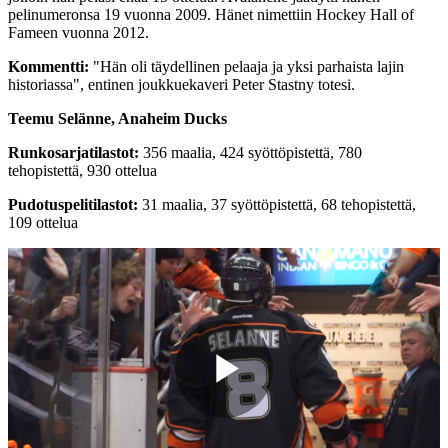
pelinumeronsa 19 vuonna 2009. Hänet nimettiin Hockey Hall of
Fameen vuonna 2012.
Kommentti:
"Hän oli täydellinen pelaaja ja yksi parhaista lajin
historiassa", entinen joukkuekaveri Peter Stastny totesi.
Teemu Selänne, Anaheim Ducks
Runkosarjatilastot:
356 maalia, 424 syöttöpistettä, 780
tehopistettä, 930 ottelua
Pudotuspelitilastot:
31 maalia, 37 syöttöpistettä, 68 tehopistettä,
109 ottelua
Play