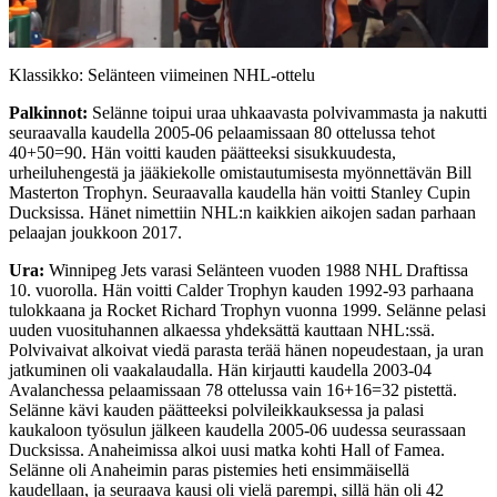
Video
Klassikko: Selänteen viimeinen NHL-ottelu
Palkinnot:
Selänne toipui uraa uhkaavasta polvivammasta ja nakutti
seuraavalla kaudella 2005-06 pelaamissaan 80 ottelussa tehot
40+50=90. Hän voitti kauden päätteeksi sisukkuudesta,
urheiluhengestä ja jääkiekolle omistautumisesta myönnettävän Bill
Masterton Trophyn. Seuraavalla kaudella hän voitti Stanley Cupin
Ducksissa. Hänet nimettiin NHL:n kaikkien aikojen sadan parhaan
pelaajan joukkoon 2017.
Ura:
Winnipeg Jets varasi Selänteen vuoden 1988 NHL Draftissa
10. vuorolla. Hän voitti Calder Trophyn kauden 1992-93 parhaana
tulokkaana ja Rocket Richard Trophyn vuonna 1999. Selänne pelasi
uuden vuosituhannen alkaessa yhdeksättä kauttaan NHL:ssä.
Polvivaivat alkoivat viedä parasta terää hänen nopeudestaan, ja uran
jatkuminen oli vaakalaudalla. Hän kirjautti kaudella 2003-04
Avalanchessa pelaamissaan 78 ottelussa vain 16+16=32 pistettä.
Selänne kävi kauden päätteeksi polvileikkauksessa ja palasi
kaukaloon työsulun jälkeen kaudella 2005-06 uudessa seurassaan
Ducksissa. Anaheimissa alkoi uusi matka kohti Hall of Famea.
Selänne oli Anaheimin paras pistemies heti ensimmäisellä
kaudellaan, ja seuraava kausi oli vielä parempi, sillä hän oli 42