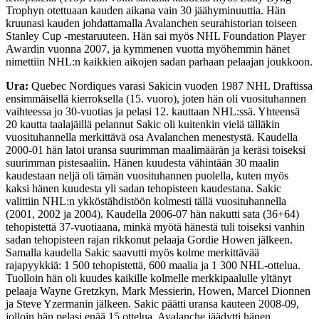
Trophyn otettuaan kauden aikana vain 30 jäähyminuuttia. Hän
kruunasi kauden johdattamalla Avalanchen seurahistorian toiseen
Stanley Cup -mestaruuteen. Hän sai myös NHL Foundation Player
Awardin vuonna 2007, ja kymmenen vuotta myöhemmin hänet
nimettiin NHL:n kaikkien aikojen sadan parhaan pelaajan joukkoon.
Ura:
Quebec Nordiques varasi Sakicin vuoden 1987 NHL Draftissa
ensimmäisellä kierroksella (15. vuoro), joten hän oli vuosituhannen
vaihteessa jo 30-vuotias ja pelasi 12. kauttaan NHL:ssä. Yhteensä
20 kautta taalajäillä pelannut Sakic oli kuitenkin vielä tälläkin
vuosituhannella merkittävä osa Avalanchen menestystä. Kaudella
2000-01 hän latoi uransa suurimman maalimäärän ja keräsi toiseksi
suurimman pistesaaliin. Hänen kuudesta vähintään 30 maalin
kaudestaan neljä oli tämän vuosituhannen puolella, kuten myös
kaksi hänen kuudesta yli sadan tehopisteen kaudestana. Sakic
valittiin NHL:n ykköstähdistöön kolmesti tällä vuosituhannella
(2001, 2002 ja 2004). Kaudella 2006-07 hän nakutti sata (36+64)
tehopistettä 37-vuotiaana, minkä myötä hänestä tuli toiseksi vanhin
sadan tehopisteen rajan rikkonut pelaaja Gordie Howen jälkeen.
Samalla kaudella Sakic saavutti myös kolme merkittävää
rajapyykkiä: 1 500 tehopistettä, 600 maalia ja 1 300 NHL-ottelua.
Tuolloin hän oli kuudes kaikille kolmelle merkkipaalulle yltänyt
pelaaja Wayne Gretzkyn, Mark Messierin, Howen, Marcel Dionnen
ja Steve Yzermanin jälkeen. Sakic päätti uransa kauteen 2008-09,
jolloin hän pelasi enää 15 ottelua. Avalanche jäädytti hänen