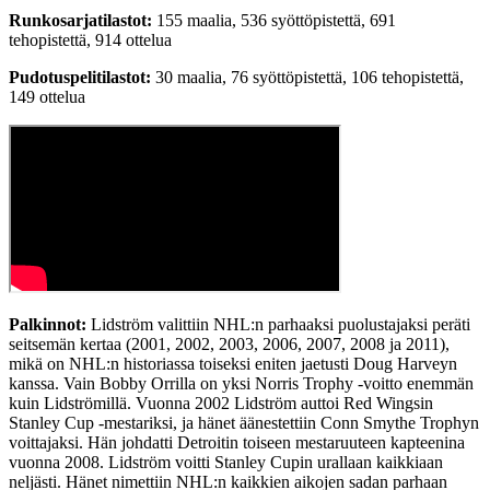
Runkosarjatilastot:
155 maalia, 536 syöttöpistettä, 691
tehopistettä, 914 ottelua
Pudotuspelitilastot:
30 maalia, 76 syöttöpistettä, 106 tehopistettä,
149 ottelua
Palkinnot:
Lidström valittiin NHL:n parhaaksi puolustajaksi peräti
seitsemän kertaa (2001, 2002, 2003, 2006, 2007, 2008 ja 2011),
mikä on NHL:n historiassa toiseksi eniten jaetusti Doug Harveyn
kanssa. Vain Bobby Orrilla on yksi Norris Trophy -voitto enemmän
kuin Lidströmillä. Vuonna 2002 Lidström auttoi Red Wingsin
Stanley Cup -mestariksi, ja hänet äänestettiin Conn Smythe Trophyn
voittajaksi. Hän johdatti Detroitin toiseen mestaruuteen kapteenina
vuonna 2008. Lidström voitti Stanley Cupin urallaan kaikkiaan
neljästi. Hänet nimettiin NHL:n kaikkien aikojen sadan parhaan