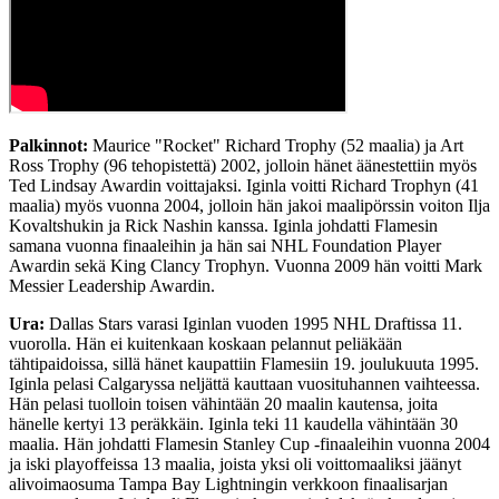
Palkinnot:
Maurice "Rocket" Richard Trophy (52 maalia) ja Art
Ross Trophy (96 tehopistettä) 2002, jolloin hänet äänestettiin myös
Ted Lindsay Awardin voittajaksi. Iginla voitti Richard Trophyn (41
maalia) myös vuonna 2004, jolloin hän jakoi maalipörssin voiton Ilja
Kovaltshukin ja Rick Nashin kanssa. Iginla johdatti Flamesin
samana vuonna finaaleihin ja hän sai NHL Foundation Player
Awardin sekä King Clancy Trophyn. Vuonna 2009 hän voitti Mark
Messier Leadership Awardin.
Ura:
Dallas Stars varasi Iginlan vuoden 1995 NHL Draftissa 11.
vuorolla. Hän ei kuitenkaan koskaan pelannut peliäkään
tähtipaidoissa, sillä hänet kaupattiin Flamesiin 19. joulukuuta 1995.
Iginla pelasi Calgaryssa neljättä kauttaan vuosituhannen vaihteessa.
Hän pelasi tuolloin toisen vähintään 20 maalin kautensa, joita
hänelle kertyi 13 peräkkäin. Iginla teki 11 kaudella vähintään 30
maalia. Hän johdatti Flamesin Stanley Cup -finaaleihin vuonna 2004
ja iski playoffeissa 13 maalia, joista yksi oli voittomaaliksi jäänyt
alivoimaosuma Tampa Bay Lightningin verkkoon finaalisarjan