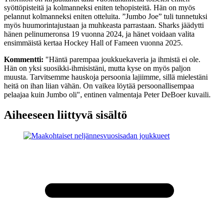
syöttöpisteitä ja kolmanneksi eniten tehopisteitä. Hän on myös
pelannut kolmanneksi eniten otteluita. ”Jumbo Joe” tuli tunnetuksi
myös huumorintajustaan ja muhkeasta parrastaan. Sharks jäädytti
hänen pelinumeronsa 19 vuonna 2024, ja hänet voidaan valita
ensimmäistä kertaa Hockey Hall of Fameen vuonna 2025.
Kommentti:
"Häntä parempaa joukkuekaveria ja ihmistä ei ole.
Hän on yksi suosikki-ihmisistäni, mutta kyse on myös paljon
muusta. Tarvitsemme hauskoja persoonia lajiimme, sillä mielestäni
heitä on ihan liian vähän. On vaikea löytää persoonallisempaa
pelaajaa kuin Jumbo oli", entinen valmentaja Peter DeBoer kuvaili.
Aiheeseen liittyvä sisältö