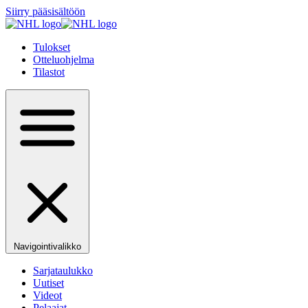
Siirry pääsisältöön
Tulokset
Otteluohjelma
Tilastot
Navigointivalikko
Sarjataulukko
Uutiset
Videot
Pelaajat