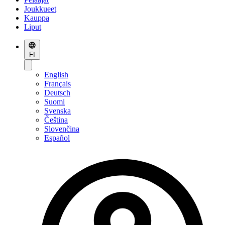
Joukkueet
Kauppa
Liput
FI
English
Français
Deutsch
Suomi
Svenska
Čeština
Slovenčina
Español