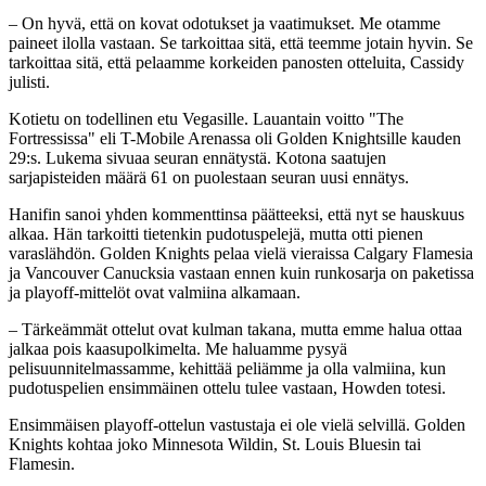
– On hyvä, että on kovat odotukset ja vaatimukset. Me otamme
paineet ilolla vastaan. Se tarkoittaa sitä, että teemme jotain hyvin. Se
tarkoittaa sitä, että pelaamme korkeiden panosten otteluita, Cassidy
julisti.
Kotietu on todellinen etu Vegasille. Lauantain voitto "The
Fortressissa" eli T-Mobile Arenassa oli Golden Knightsille kauden
29:s. Lukema sivuaa seuran ennätystä. Kotona saatujen
sarjapisteiden määrä 61 on puolestaan seuran uusi ennätys.
Hanifin sanoi yhden kommenttinsa päätteeksi, että nyt se hauskuus
alkaa. Hän tarkoitti tietenkin pudotuspelejä, mutta otti pienen
varaslähdön. Golden Knights pelaa vielä vieraissa Calgary Flamesia
ja Vancouver Canucksia vastaan ennen kuin runkosarja on paketissa
ja playoff-mittelöt ovat valmiina alkamaan.
– Tärkeämmät ottelut ovat kulman takana, mutta emme halua ottaa
jalkaa pois kaasupolkimelta. Me haluamme pysyä
pelisuunnitelmassamme, kehittää peliämme ja olla valmiina, kun
pudotuspelien ensimmäinen ottelu tulee vastaan, Howden totesi.
Ensimmäisen playoff-ottelun vastustaja ei ole vielä selvillä. Golden
Knights kohtaa joko Minnesota Wildin, St. Louis Bluesin tai
Flamesin.