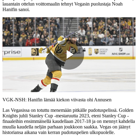
lauantain ottelun voittomaalin tehnyt Vegasin puolustaja Noah
Hanifin sanoi.
Play
Video
VGK-NSH: Hanifin lämää kiekon viivasta ohi Annusen
Las Vegasissa on totuttu menemään pitkälle pudotuspelissä. Golden
Knights juhli Stanley Cup -mestaruutta 2023, eteni Stanley Cup -
finaaleihin ensimmäisellä kaudellaan 2017-18 ja on mennyt kahdella
muulla kaudella neljän parhaan joukkoon saakka. Vegas on jäänyt
historiansa aikana vain kerran pudotuspelien ulkopuolelle.