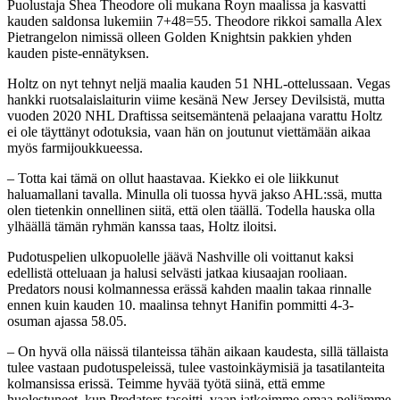
Puolustaja Shea Theodore oli mukana Royn maalissa ja kasvatti
kauden saldonsa lukemiin 7+48=55. Theodore rikkoi samalla Alex
Pietrangelon nimissä olleen Golden Knightsin pakkien yhden
kauden piste-ennätyksen.
Holtz on nyt tehnyt neljä maalia kauden 51 NHL-ottelussaan. Vegas
hankki ruotsalaislaiturin viime kesänä New Jersey Devilsistä, mutta
vuoden 2020 NHL Draftissa seitsemäntenä pelaajana varattu Holtz
ei ole täyttänyt odotuksia, vaan hän on joutunut viettämään aikaa
myös farmijoukkueessa.
– Totta kai tämä on ollut haastavaa. Kiekko ei ole liikkunut
haluamallani tavalla. Minulla oli tuossa hyvä jakso AHL:ssä, mutta
olen tietenkin onnellinen siitä, että olen täällä. Todella hauska olla
ylhäällä tämän ryhmän kanssa taas, Holtz iloitsi.
Pudotuspelien ulkopuolelle jäävä Nashville oli voittanut kaksi
edellistä otteluaan ja halusi selvästi jatkaa kiusaajan rooliaan.
Predators nousi kolmannessa erässä kahden maalin takaa rinnalle
ennen kuin kauden 10. maalinsa tehnyt Hanifin pommitti 4-3-
osuman ajassa 58.05.
– On hyvä olla näissä tilanteissa tähän aikaan kaudesta, sillä tällaista
tulee vastaan pudotuspeleissä, tulee vastoinkäymisiä ja tasatilanteita
kolmansissa erissä. Teimme hyvää työtä siinä, että emme
huolestuneet, kun Predators tasoitti, vaan jatkoimme omaa peliämme