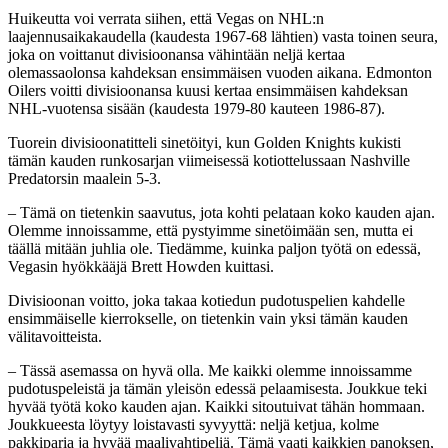
Huikeutta voi verrata siihen, että Vegas on NHL:n
laajennusaikakaudella (kaudesta 1967-68 lähtien) vasta toinen seura,
joka on voittanut divisioonansa vähintään neljä kertaa
olemassaolonsa kahdeksan ensimmäisen vuoden aikana. Edmonton
Oilers voitti divisioonansa kuusi kertaa ensimmäisen kahdeksan
NHL-vuotensa sisään (kaudesta 1979-80 kauteen 1986-87).
Tuorein divisioonatitteli sinetöityi, kun Golden Knights kukisti
tämän kauden runkosarjan viimeisessä kotiottelussaan Nashville
Predatorsin maalein 5-3.
– Tämä on tietenkin saavutus, jota kohti pelataan koko kauden ajan.
Olemme innoissamme, että pystyimme sinetöimään sen, mutta ei
täällä mitään juhlia ole. Tiedämme, kuinka paljon työtä on edessä,
Vegasin hyökkääjä Brett Howden kuittasi.
Divisioonan voitto, joka takaa kotiedun pudotuspelien kahdelle
ensimmäiselle kierrokselle, on tietenkin vain yksi tämän kauden
välitavoitteista.
– Tässä asemassa on hyvä olla. Me kaikki olemme innoissamme
pudotuspeleistä ja tämän yleisön edessä pelaamisesta. Joukkue teki
hyvää työtä koko kauden ajan. Kaikki sitoutuivat tähän hommaan.
Joukkueesta löytyy loistavasti syvyyttä: neljä ketjua, kolme
pakkiparia ja hyvää maalivahtipeliä. Tämä vaati kaikkien panoksen,