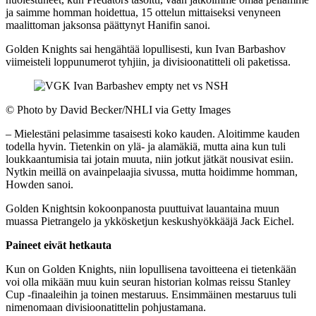
ja saimme homman hoidettua, 15 ottelun mittaiseksi venyneen
maalittoman jaksonsa päättynyt Hanifin sanoi.
Golden Knights sai hengähtää lopullisesti, kun Ivan Barbashov
viimeisteli loppunumerot tyhjiin, ja divisioonatitteli oli paketissa.
©
Photo by David Becker/NHLI via Getty Images
– Mielestäni pelasimme tasaisesti koko kauden. Aloitimme kauden
todella hyvin. Tietenkin on ylä- ja alamäkiä, mutta aina kun tuli
loukkaantumisia tai jotain muuta, niin jotkut jätkät nousivat esiin.
Nytkin meillä on avainpelaajia sivussa, mutta hoidimme homman,
Howden sanoi.
Golden Knightsin kokoonpanosta puuttuivat lauantaina muun
muassa Pietrangelo ja ykkösketjun keskushyökkääjä Jack Eichel.
Paineet eivät hetkauta
Kun on Golden Knights, niin lopullisena tavoitteena ei tietenkään
voi olla mikään muu kuin seuran historian kolmas reissu Stanley
Cup -finaaleihin ja toinen mestaruus. Ensimmäinen mestaruus tuli
nimenomaan divisioonatittelin pohjustamana.