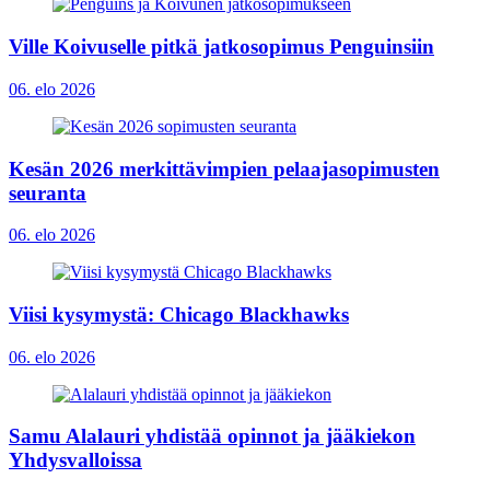
Ville Koivuselle pitkä jatkosopimus Penguinsiin
06. elo 2026
Kesän 2026 merkittävimpien pelaajasopimusten
seuranta
06. elo 2026
Viisi kysymystä: Chicago Blackhawks
06. elo 2026
Samu Alalauri yhdistää opinnot ja jääkiekon
Yhdysvalloissa