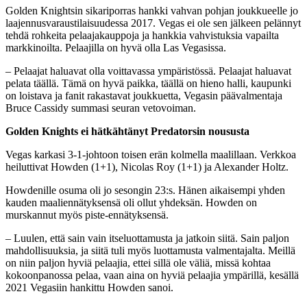
Golden Knightsin sikariporras hankki vahvan pohjan joukkueelle jo
laajennusvaraustilaisuudessa 2017. Vegas ei ole sen jälkeen pelännyt
tehdä rohkeita pelaajakauppoja ja hankkia vahvistuksia vapailta
markkinoilta. Pelaajilla on hyvä olla Las Vegasissa.
– Pelaajat haluavat olla voittavassa ympäristössä. Pelaajat haluavat
pelata täällä. Tämä on hyvä paikka, täällä on hieno halli, kaupunki
on loistava ja fanit rakastavat joukkuetta, Vegasin päävalmentaja
Bruce Cassidy summasi seuran vetovoiman.
Golden Knights ei hätkähtänyt Predatorsin noususta
Vegas karkasi 3-1-johtoon toisen erän kolmella maalillaan. Verkkoa
heiluttivat Howden (1+1), Nicolas Roy (1+1) ja Alexander Holtz.
Howdenille osuma oli jo sesongin 23:s. Hänen aikaisempi yhden
kauden maaliennätyksensä oli ollut yhdeksän. Howden on
murskannut myös piste-ennätyksensä.
– Luulen, että sain vain itseluottamusta ja jatkoin siitä. Sain paljon
mahdollisuuksia, ja siitä tuli myös luottamusta valmentajalta. Meillä
on niin paljon hyviä pelaajia, ettei sillä ole väliä, missä kohtaa
kokoonpanossa pelaa, vaan aina on hyviä pelaajia ympärillä, kesällä
2021 Vegasiin hankittu Howden sanoi.