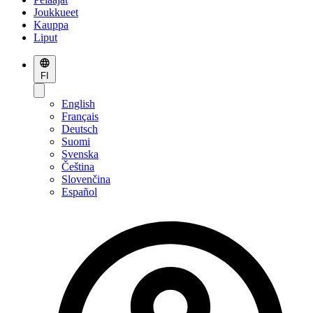
Joukkueet
Kauppa
Liput
FI
English
Français
Deutsch
Suomi
Svenska
Čeština
Slovenčina
Español