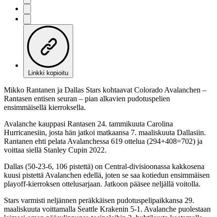
Linkki kopioitu
Mikko Rantanen ja Dallas Stars kohtaavat Colorado Avalanchen –
Rantasen entisen seuran – pian alkavien pudotuspelien
ensimmäisellä kierroksella.
Avalanche kauppasi Rantasen 24. tammikuuta Carolina
Hurricanesiin, josta hän jatkoi matkaansa 7. maaliskuuta Dallasiin.
Rantanen ehti pelata Avalanchessa 619 ottelua (294+408=702) ja
voittaa siellä Stanley Cupin 2022.
Dallas (50-23-6, 106 pistettä) on Central-divisioonassa kakkosena
kuusi pistettä Avalanchen edellä, joten se saa kotiedun ensimmäisen
playoff-kierroksen ottelusarjaan. Jatkoon pääsee neljällä voitolla.
Stars varmisti neljännen peräkkäisen pudotuspelipaikkansa 29.
maaliskuuta voittamalla Seattle Krakenin 5-1. Avalanche puolestaan