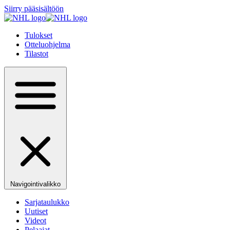
Siirry pääsisältöön
Tulokset
Otteluohjelma
Tilastot
Navigointivalikko
Sarjataulukko
Uutiset
Videot
Pelaajat