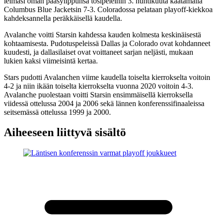
leimasi oman pääsylippunsa tosipeleihin 3. huhtikuuta kaatamalla
Columbus Blue Jacketsin 7-3. Coloradossa pelataan playoff-kiekkoa
kahdeksannella peräkkäisellä kaudella.
Avalanche voitti Starsin kahdessa kauden kolmesta keskinäisestä
kohtaamisesta. Pudotuspeleissä Dallas ja Colorado ovat kohdanneet
kuudesti, ja dallasilaiset ovat voittaneet sarjan neljästi, mukaan
lukien kaksi viimeisintä kertaa.
Stars pudotti Avalanchen viime kaudella toiselta kierrokselta voitoin
4-2 ja niin ikään toiselta kierrokselta vuonna 2020 voitoin 4-3.
Avalanche puolestaan voitti Starsin ensimmäisellä kierroksella
viidessä ottelussa 2004 ja 2006 sekä lännen konferenssifinaaleissa
seitsemässä ottelussa 1999 ja 2000.
Aiheeseen liittyvä sisältö