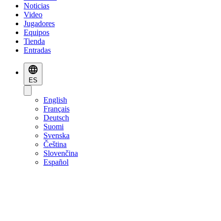
Noticias
Video
Jugadores
Equipos
Tienda
Entradas
ES
English
Français
Deutsch
Suomi
Svenska
Čeština
Slovenčina
Español