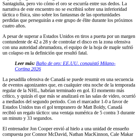
Santagiulia, pero vio cómo el oro se escurría entre sus dedos. La
narrativa de este encuentro no se escribirá sobre una inferioridad
táctica o física, sino sobre los fantasmas de las oportunidades
perdidas que perseguirán a este grupo de élite durante los próximos
cuatro años.
A pesar de superar a Estados Unidos en tiros a puerta por un margen
contundente de 42 a 28 y de controlar el disco en la zona ofensiva
con una autoridad abrumadora, el equipo de la hoja de maple sufrió
un colapso en la definición que resultó fatal.
Leer más:
Baño de oro: EE.UU. conquistó Milano-
Cortina 2026
La pesadilla ofensiva de Canadá se puede resumir en una secuencia
de eventos agonizantes que, en cualquier otra noche de la temporada
regular de la NHL, habrían terminado en gol. El momento más
crítico, y quizás el que más se analizará en las salas de video, ocurrió
a mediados del segundo periodo. Con el marcador 1-0 a favor de
Estados Unidos tras el gol tempranero de Matt Boldy, Canadá
recibió un regalo táctico: una ventaja numérica de 5 contra 3 durante
un minuto y 33 segundos.
El entrenador Jon Cooper envió al hielo a una unidad de ensueño
compuesta por Connor McDavid, Nathan MacKinnon, Cale Makar