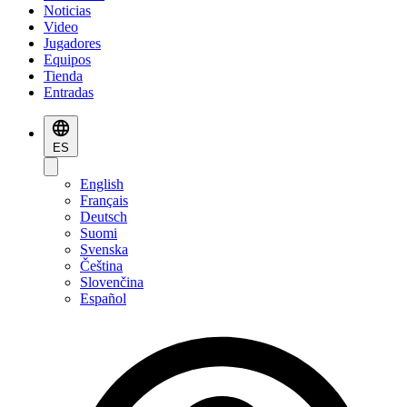
Noticias
Video
Jugadores
Equipos
Tienda
Entradas
ES
English
Français
Deutsch
Suomi
Svenska
Čeština
Slovenčina
Español