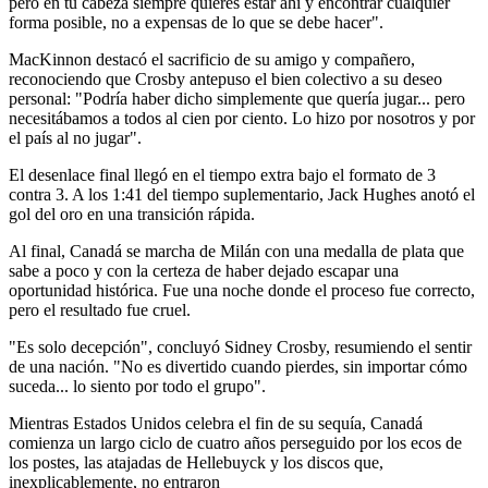
pero en tu cabeza siempre quieres estar ahí y encontrar cualquier
forma posible, no a expensas de lo que se debe hacer".
MacKinnon destacó el sacrificio de su amigo y compañero,
reconociendo que Crosby antepuso el bien colectivo a su deseo
personal: "Podría haber dicho simplemente que quería jugar... pero
necesitábamos a todos al cien por ciento. Lo hizo por nosotros y por
el país al no jugar".
El desenlace final llegó en el tiempo extra bajo el formato de 3
contra 3. A los 1:41 del tiempo suplementario, Jack Hughes anotó el
gol del oro en una transición rápida.
Al final, Canadá se marcha de Milán con una medalla de plata que
sabe a poco y con la certeza de haber dejado escapar una
oportunidad histórica. Fue una noche donde el proceso fue correcto,
pero el resultado fue cruel.
"Es solo decepción", concluyó Sidney Crosby, resumiendo el sentir
de una nación. "No es divertido cuando pierdes, sin importar cómo
suceda... lo siento por todo el grupo".
Mientras Estados Unidos celebra el fin de su sequía, Canadá
comienza un largo ciclo de cuatro años perseguido por los ecos de
los postes, las atajadas de Hellebuyck y los discos que,
inexplicablemente, no entraron