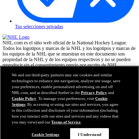
Tus selecciones privadas
NHL.com es el sitio web oficial de la National Hockey League.
Todos los logotipos y marcas de la NHL y los logotipos y marcas de
los equipos de la NHL que se muestran en este documento son
propiedad de la NHL y de los equipos respectivos y no se pueden
reproducir sin el consentimiento previo por escrito de NHL
Enterprises, L.P. NHL 2026. Todos los derechos reservados. Todas
We and our third-party partners may use cookies and similar
las camisetas de los equipos de la NHL, personalizadas con los
technologies to enhance site navigation, analyze site usage, save
nombres y números de los jugadores, tienen licencia oficial de la
your preferences, enable personalized advertising on and off
NHL y la NHLPA. La marca denominativa Zamboni y la
configuración de la máquina reparadora de hielo Zamboni son
NHL.com, and as described further in the
Privacy Policy
and
marcas comerciales registradas de Frank J. Zamboni & Co., Inc. (c)
Cookie Policy
. To manage your preferences, visit
Cookie
Frank J. Zamboni & Co., Inc. 2026. Todos los derechos reservados.
Settings
. By accessing or using our sites and services, you agree
Cualquier otra marca comercial o copyright de terceros, es
to this collection and disclosure of your information (including
propiedad de sus respectivos dueños. Reservados todos los
how you interact with our sites and services and any videos that
derechos.
you may view) and our
Terms of Service
.
Cookie Settings
I Understand