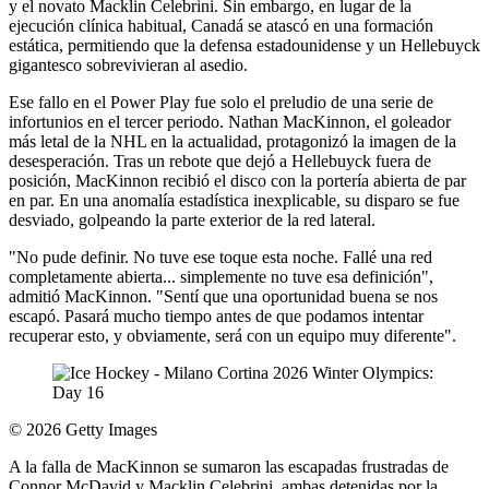
y el novato Macklin Celebrini. Sin embargo, en lugar de la
ejecución clínica habitual, Canadá se atascó en una formación
estática, permitiendo que la defensa estadounidense y un Hellebuyck
gigantesco sobrevivieran al asedio.
Ese fallo en el Power Play fue solo el preludio de una serie de
infortunios en el tercer periodo. Nathan MacKinnon, el goleador
más letal de la NHL en la actualidad, protagonizó la imagen de la
desesperación. Tras un rebote que dejó a Hellebuyck fuera de
posición, MacKinnon recibió el disco con la portería abierta de par
en par. En una anomalía estadística inexplicable, su disparo se fue
desviado, golpeando la parte exterior de la red lateral.
"No pude definir. No tuve ese toque esta noche. Fallé una red
completamente abierta... simplemente no tuve esa definición",
admitió MacKinnon. "Sentí que una oportunidad buena se nos
escapó. Pasará mucho tiempo antes de que podamos intentar
recuperar esto, y obviamente, será con un equipo muy diferente".
©
2026 Getty Images
A la falla de MacKinnon se sumaron las escapadas frustradas de
Connor McDavid y Macklin Celebrini, ambas detenidas por la