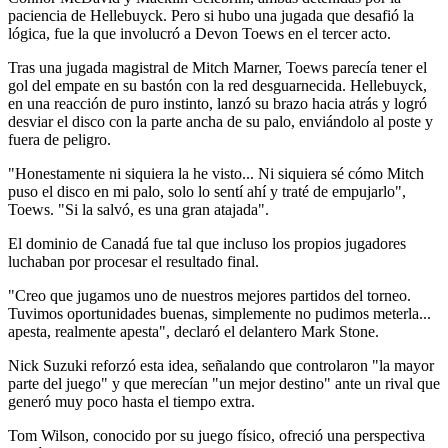
paciencia de Hellebuyck. Pero si hubo una jugada que desafió la
lógica, fue la que involucró a Devon Toews en el tercer acto.
Tras una jugada magistral de Mitch Marner, Toews parecía tener el
gol del empate en su bastón con la red desguarnecida. Hellebuyck,
en una reacción de puro instinto, lanzó su brazo hacia atrás y logró
desviar el disco con la parte ancha de su palo, enviándolo al poste y
fuera de peligro.
"Honestamente ni siquiera la he visto... Ni siquiera sé cómo Mitch
puso el disco en mi palo, solo lo sentí ahí y traté de empujarlo",
Toews. "Si la salvó, es una gran atajada".
El dominio de Canadá fue tal que incluso los propios jugadores
luchaban por procesar el resultado final.
"Creo que jugamos uno de nuestros mejores partidos del torneo.
Tuvimos oportunidades buenas, simplemente no pudimos meterla...
apesta, realmente apesta", declaró el delantero Mark Stone.
Nick Suzuki reforzó esta idea, señalando que controlaron "la mayor
parte del juego" y que merecían "un mejor destino" ante un rival que
generó muy poco hasta el tiempo extra.
Tom Wilson, conocido por su juego físico, ofreció una perspectiva