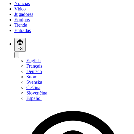
Noticias
Video
Jugadores
Equipos
Tienda
Entradas
ES
English
Français
Deutsch
Suomi
Svenska
Čeština
Slovenčina
Español