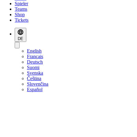
Spieler
Teams
Shop
Tickets
DE
English
Français
Deutsch
Suomi
Svenska
Čeština
Slovenčina
Español